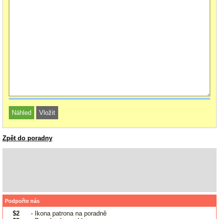
Zpět do poradny
Podpořte nás
$2
- Ikona patrona na poradně