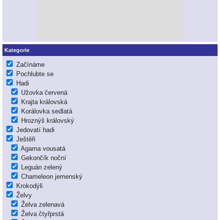
Kategorie
Začínáme
Pochlubte se
Hadi
Užovka červená
Krajta královská
Korálovka sedlatá
Hroznýš královský
Jedovatí hadi
Ještěři
Agama vousatá
Gekončík noční
Leguán zelený
Chameleon jemenský
Krokodýli
Želvy
Želva zelenavá
Želva čtyřprstá