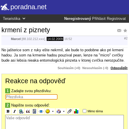
poradna.net
Neregistrovaný
Přihlásit
Registrovat
krmení z piznety
#2
Marcel
[88.102.212.xxx],
14.02.2009
16:52
No jašterice som z ruky ešte nekrmil, ale bude to podobne ako pri krmeni
hadou. Ja som na krmenie hadou pouzival pean, lenze na "micro" cvrčky
bude asi lebsia nieaka entomologická pinzeta v ktorej cvrčka nerozpučite.
Souhlasím (+0)
Nesouhlasím (-0)
Odpovědět
Reakce na odpověď
1
Zadajte svou přezdívku:
2
Napište svou odpověď:
Mimo téma