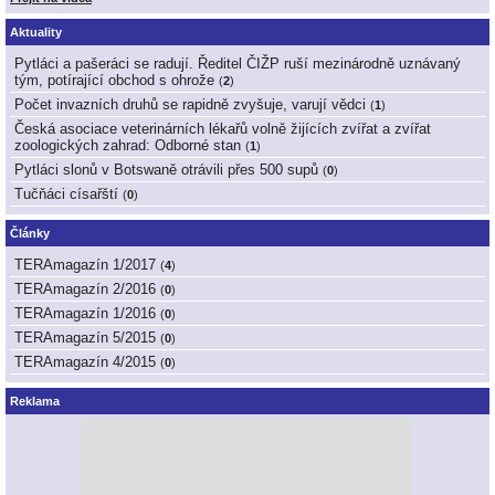
Aktuality
Pytláci a pašeráci se radují. Ředitel ČIŽP ruší mezinárodně uznávaný
tým, potírající obchod s ohrože
(
2
)
Počet invazních druhů se rapidně zvyšuje, varují vědci
(
1
)
Česká asociace veterinárních lékařů volně žijících zvířat a zvířat
zoologických zahrad: Odborné stan
(
1
)
Pytláci slonů v Botswaně otrávili přes 500 supů
(
0
)
Tučňáci císařští
(
0
)
Články
TERAmagazín 1/2017
(
4
)
TERAmagazín 2/2016
(
0
)
TERAmagazín 1/2016
(
0
)
TERAmagazín 5/2015
(
0
)
TERAmagazín 4/2015
(
0
)
Reklama