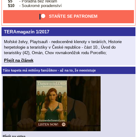
$5
- Poradna bez reklam
$10
- Soukromé poradenství
STAŇTE SE PATRONEM
TERAmagazín 1/2017
Mořské želvy, Playtsauři - nedoceněné klenoty v teráriích, Historie
herpetologie a teraristiky v České republice - část 10., Úvod do
teraristiky (42), Omán, Chov rovnakonôžok rodu Porcellio;
Přejít na článek
Táto kapela má milióny fanúšikov - až na to, že neexistuje
Přejít na videa