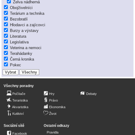
Želva nádherná
Obojživelníci
Terárium a technika
Bezobratlí
Hlodavci a zajícovci
Burzy a výstavy
Literatura
Legislativa
Veterina a nemoci
Terahádanky
Černá kronika
Pokec
Všechny poradny
Počítače
Hry
Debaty
Teraristika
Právo
Akvaristika
Ekonomika
Kutilství
Život
Sociální sítě
Ostatní odkazy
Pravidla
Facebook