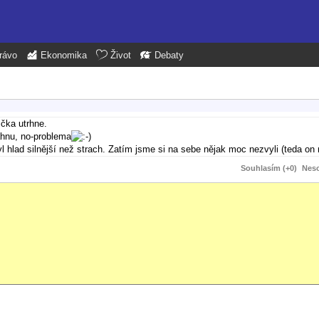
rávo
Ekonomika
Život
Debaty
ička utrhne.
áhnu, no-problema
l hlad silnější než strach. Zatím jsme si na sebe nějak moc nezvyli (teda on
Souhlasím (+0)
Neso