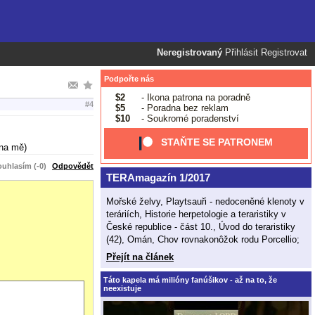
Neregistrovaný
Přihlásit
Registrovat
Podpořte nás
$2
- Ikona patrona na poradně
#4
$5
- Poradna bez reklam
$10
- Soukromé poradenství
STAŇTE SE PATRONEM
 na mě)
uhlasím (-0)
Odpovědět
TERAmagazín 1/2017
Mořské želvy, Playtsauři - nedoceněné klenoty v
teráriích, Historie herpetologie a teraristiky v
České republice - část 10., Úvod do teraristiky
(42), Omán, Chov rovnakonôžok rodu Porcellio;
Přejít na článek
Táto kapela má milióny fanúšikov - až na to, že
neexistuje