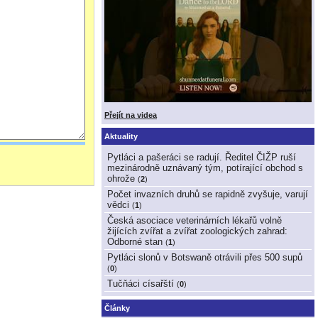
Přejít na videa
Aktuality
Pytláci a pašeráci se radují. Ředitel ČIŽP ruší
mezinárodně uznávaný tým, potírající obchod s
ohrože
(
2
)
Počet invazních druhů se rapidně zvyšuje, varují
vědci
(
1
)
Česká asociace veterinárních lékařů volně
žijících zvířat a zvířat zoologických zahrad:
Odborné stan
(
1
)
Pytláci slonů v Botswaně otrávili přes 500 supů
(
0
)
Tučňáci císařští
(
0
)
Články