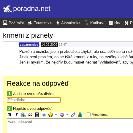
poradna.net
Počítače
Teraristika
Akvaristika
Kutilství
Hry
P
krmení z piznety
zacatecnice
,
14.02.2009
17:47
Právě za nožičku jsem je zkoušela chytat, ale cca 50% se ta nož
Jinak není problém, co se týká krmení z ruky, na cvrčky klidně š
Jen si myslím, že nejdřív budu muset nechat "vyhladovět", aby by
Reakce na odpověď
1
Zadajte svou přezdívku:
2
Napište svou odpověď:
Mimo téma