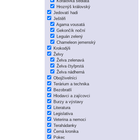
Korálovka sedlatá
Hroznýš královský
Jedovatí hadi
Ještěři
Agama vousatá
Gekončík noční
Leguán zelený
Chameleon jemenský
Krokodýli
Želvy
Želva zelenavá
Želva čtyřprstá
Želva nádherná
Obojživelníci
Terárium a technika
Bezobratlí
Hlodavci a zajícovci
Burzy a výstavy
Literatura
Legislativa
Veterina a nemoci
Terahádanky
Černá kronika
Pokec