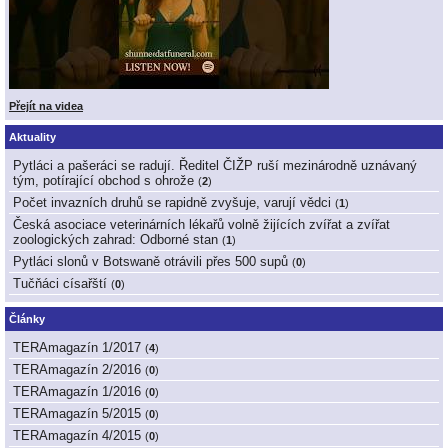
Přejít na videa
Aktuality
Pytláci a pašeráci se radují. Ředitel ČIŽP ruší mezinárodně uznávaný
tým, potírající obchod s ohrože
(
2
)
Počet invazních druhů se rapidně zvyšuje, varují vědci
(
1
)
Česká asociace veterinárních lékařů volně žijících zvířat a zvířat
zoologických zahrad: Odborné stan
(
1
)
Pytláci slonů v Botswaně otrávili přes 500 supů
(
0
)
Tučňáci císařští
(
0
)
Články
TERAmagazín 1/2017
(
4
)
TERAmagazín 2/2016
(
0
)
TERAmagazín 1/2016
(
0
)
TERAmagazín 5/2015
(
0
)
TERAmagazín 4/2015
(
0
)