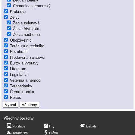
Leguán zelený
Chameleon jemenský
Krokodýli
Želvy
Želva zelenavá
Želva čtyřprstá
Želva nádherná
Obojživelníci
Terárium a technika
Bezobratlí
Hlodavci a zajícovci
Burzy a výstavy
Literatura
Legislativa
Veterina a nemoci
Terahádanky
Černá kronika
Pokec
Všechny poradny
Počítače
Hry
Debaty
Teraristika
Právo