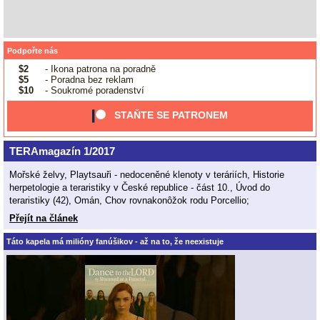
Podpořte nás
$2
- Ikona patrona na poradně
$5
- Poradna bez reklam
$10
- Soukromé poradenství
STAŇTE SE PATRONEM
TERAmagazín 1/2017
Mořské želvy, Playtsauři - nedoceněné klenoty v teráriích, Historie
herpetologie a teraristiky v České republice - část 10., Úvod do
teraristiky (42), Omán, Chov rovnakonôžok rodu Porcellio;
Přejít na článek
Táto kapela má milióny fanúšikov - až na to, že neexistuje