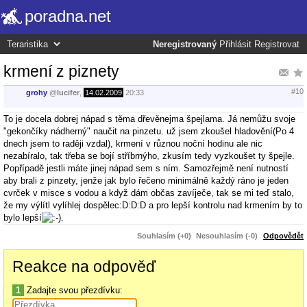
poradna.net
Neregistrovaný
Přihlásit
Registrovat
krmení z piznety
#10
grohy
@
lucifer
,
14.02.2009
20:33
To je docela dobrej nápad s těma dřevěnejma špejlama. Já nemůžu svoje
"gekončíky nádherný" naučit na pinzetu. už jsem zkoušel hladovění(Po 4
dnech jsem to raději vzdal), krmení v různou noční hodinu ale nic
nezabíralo, tak třeba se bojí stříbrnýho, zkusím tedy vyzkoušet ty špejle.
Popřípadě jestli máte jinej nápad sem s ním. Samozřejmě není nutností
aby brali z pinzety, jenže jak bylo řečeno minimálně každý ráno je jeden
cvrček v misce s vodou a když dám občas zavíječe, tak se mi teď stalo,
že my výlítl vylíhlej dospělec:D:D:D a pro lepší kontrolu nad krmením by to
bylo lepší
.
Souhlasím (+0)
Nesouhlasím (-0)
Odpovědět
Reakce na odpověď
1
Zadajte svou přezdívku: