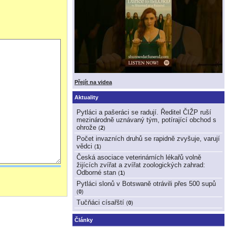
Přejít na videa
Aktuality
Pytláci a pašeráci se radují. Ředitel ČIŽP ruší
mezinárodně uznávaný tým, potírající obchod s
ohrože
(
2
)
Počet invazních druhů se rapidně zvyšuje, varují
vědci
(
1
)
Česká asociace veterinárních lékařů volně
žijících zvířat a zvířat zoologických zahrad:
Odborné stan
(
1
)
Pytláci slonů v Botswaně otrávili přes 500 supů
(
0
)
Tučňáci císařští
(
0
)
Články