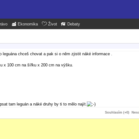
rávo
Ekonomika
Život
Debaty
 leguána chceš chovat a pak si o něm zjistit náké informace .
ku x 100 cm na šířku x 200 cm na výšku.
psat tam leguán a náké druhy by ti to mělo najít.
Souhlasím (+0)
Neso