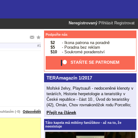
Neregistrovaný
Přihlásit
Registrovat
Podpořte nás
$2
- Ikona patrona na poradně
#1
$5
- Poradna bez reklam
$10
- Soukromé poradenství
STAŇTE SE PATRONEM
TERAmagazín 1/2017
Mořské želvy, Playtsauři - nedoceněné klenoty v
teráriích, Historie herpetologie a teraristiky v
České republice - část 10., Úvod do teraristiky
(42), Omán, Chov rovnakonôžok rodu Porcellio;
uhlasím (-0)
Odpovědět
Přejít na článek
Táto kapela má milióny fanúšikov - až na to, že
neexistuje