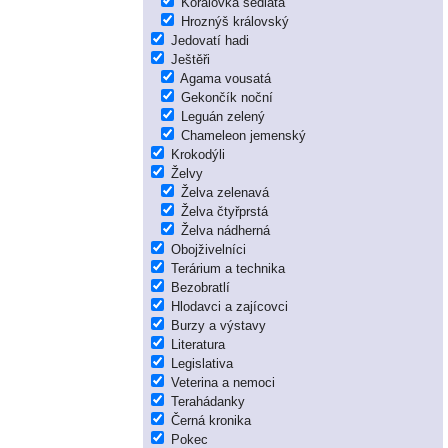
Korálovka sedlatá
Hroznýš královský
Jedovatí hadi
Ještěři
Agama vousatá
Gekončík noční
Leguán zelený
Chameleon jemenský
Krokodýli
Želvy
Želva zelenavá
Želva čtyřprstá
Želva nádherná
Obojživelníci
Terárium a technika
Bezobratlí
Hlodavci a zajícovci
Burzy a výstavy
Literatura
Legislativa
Veterina a nemoci
Terahádanky
Černá kronika
Pokec