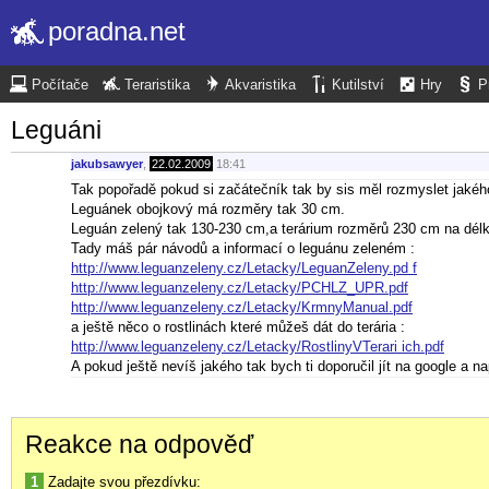
poradna.net
Počítače
Teraristika
Akvaristika
Kutilství
Hry
P
Leguáni
jakubsawyer
,
22.02.2009
18:41
Tak popořadě pokud si začátečník tak by sis měl rozmyslet jakého
Leguánek obojkový má rozměry tak 30 cm.
Leguán zelený tak 130-230 cm,a terárium rozměrů 230 cm na dél
Tady máš pár návodů a informací o leguánu zeleném :
http://www.leguanzeleny.cz/Letacky/LeguanZeleny.pd f
http://www.leguanzeleny.cz/Letacky/PCHLZ_UPR.pdf
http://www.leguanzeleny.cz/Letacky/KrmnyManual.pdf
a ještě něco o rostlinách které můžeš dát do terária :
http://www.leguanzeleny.cz/Letacky/RostlinyVTerari ich.pdf
A pokud ještě nevíš jakého tak bych ti doporučil jít na google a na
Reakce na odpověď
1
Zadajte svou přezdívku: