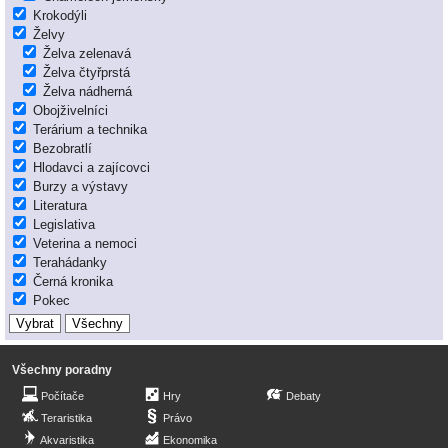
Krokodýli
Želvy
Želva zelenavá
Želva čtyřprstá
Želva nádherná
Obojživelníci
Terárium a technika
Bezobratlí
Hlodavci a zajícovci
Burzy a výstavy
Literatura
Legislativa
Veterina a nemoci
Terahádanky
Černá kronika
Pokec
Všechny poradny
Počítače
Hry
Debaty
Teraristika
Právo
Akvaristika
Ekonomika