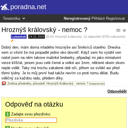
poradna.net
Neregistrovaný
Přihlásit
Registrovat
Hroznýš královský - nemoc ?
Lukashek
,
24.02.2009
20:43
,
Hroznýš královský
, 12 odpovědí (9750 zobrazení)
Dobrý den, mám doma mladého hroznýše asi 5měsíců starého. Dneska
sem si všiml že má propadlé jedno oko dovnitř. Když sem ho vytáhl ven
našel jsem na něm takove malinké breberky, připadají mi jako miniaturní
verze klíšťat, jenom jsou celé černé a velké asi 1mm, některé okem skoro
nejde vidět. Taky má trochu zakalené obě oči, přitom se svlékl asi před
třemi týdny. Je to můj první had takže nevím co proti tomu dělat. Budu
vděčný za každou radu, předem díky.
Změna předmětu, původně: Hroznýš Královský - nemoc ?
(halapremek)
Odpovědět
Odpověď na otázku
1
Zadajte svou přezdívku: