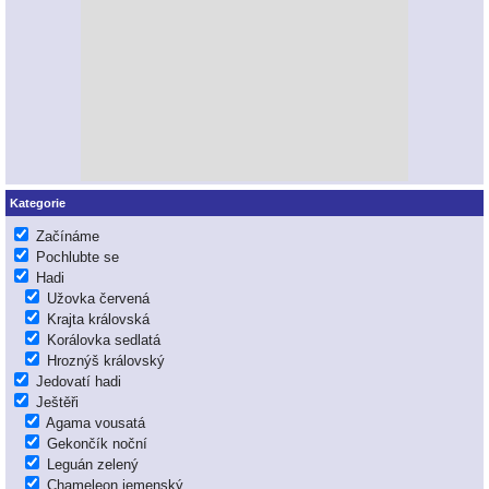
Kategorie
Začínáme
Pochlubte se
Hadi
Užovka červená
Krajta královská
Korálovka sedlatá
Hroznýš královský
Jedovatí hadi
Ještěři
Agama vousatá
Gekončík noční
Leguán zelený
Chameleon jemenský