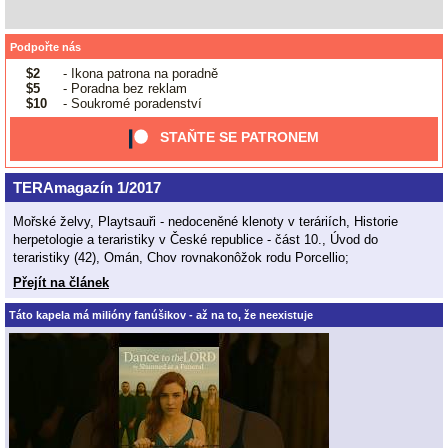
Podpořte nás
$2
- Ikona patrona na poradně
$5
- Poradna bez reklam
$10
- Soukromé poradenství
STAŇTE SE PATRONEM
TERAmagazín 1/2017
Mořské želvy, Playtsauři - nedoceněné klenoty v teráriích, Historie
herpetologie a teraristiky v České republice - část 10., Úvod do
teraristiky (42), Omán, Chov rovnakonôžok rodu Porcellio;
Přejít na článek
Táto kapela má milióny fanúšikov - až na to, že neexistuje