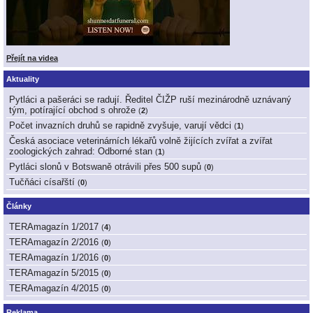
Přejít na videa
Aktuality
Pytláci a pašeráci se radují. Ředitel ČIŽP ruší mezinárodně uznávaný
tým, potírající obchod s ohrože
(
2
)
Počet invazních druhů se rapidně zvyšuje, varují vědci
(
1
)
Česká asociace veterinárních lékařů volně žijících zvířat a zvířat
zoologických zahrad: Odborné stan
(
1
)
Pytláci slonů v Botswaně otrávili přes 500 supů
(
0
)
Tučňáci císařští
(
0
)
Články
TERAmagazín 1/2017
(
4
)
TERAmagazín 2/2016
(
0
)
TERAmagazín 1/2016
(
0
)
TERAmagazín 5/2015
(
0
)
TERAmagazín 4/2015
(
0
)
Reklama