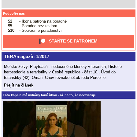
Podpořte nás
$2
- Ikona patrona na poradně
$5
- Poradna bez reklam
$10
- Soukromé poradenství
STAŇTE SE PATRONEM
TERAmagazín 1/2017
Mořské želvy, Playtsauři - nedoceněné klenoty v teráriích, Historie
herpetologie a teraristiky v České republice - část 10., Úvod do
teraristiky (42), Omán, Chov rovnakonôžok rodu Porcellio;
Přejít na článek
Táto kapela má milióny fanúšikov - až na to, že neexistuje