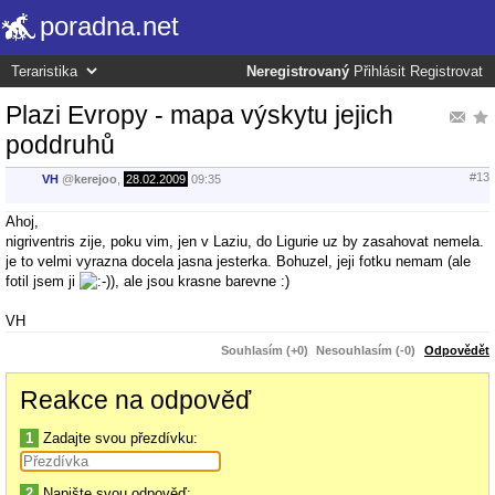
poradna.net
Neregistrovaný
Přihlásit
Registrovat
Plazi Evropy - mapa výskytu jejich
poddruhů
#13
VH
@
kerejoo
,
28.02.2009
09:35
Ahoj,
nigriventris zije, poku vim, jen v Laziu, do Ligurie uz by zasahovat nemela.
je to velmi vyrazna docela jasna jesterka. Bohuzel, jeji fotku nemam (ale
fotil jsem ji
), ale jsou krasne barevne :)
VH
Souhlasím (+0)
Nesouhlasím (-0)
Odpovědět
Reakce na odpověď
1
Zadajte svou přezdívku:
2
Napište svou odpověď: