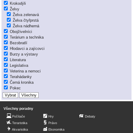
Krokodýli
Želvy
Želva zelenavá
Želva čtyřprstá
Želva nádherná
Obojživelníci
Terárium a technika
Bezobratlí
Hlodavci a zajícovci
Burzy a výstavy
Literatura
Legislativa
Veterina a nemoci
Terahádanky
Černá kronika
Pokec
Všechny poradny
Počítače
Hry
Debaty
Teraristika
Právo
Akvaristika
Ekonomika