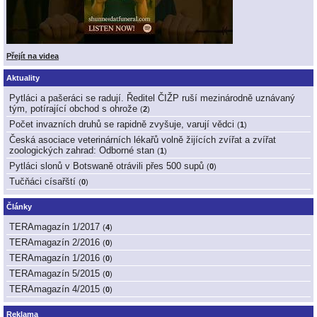
Přejít na videa
Aktuality
Pytláci a pašeráci se radují. Ředitel ČIŽP ruší mezinárodně uznávaný
tým, potírající obchod s ohrože
(
2
)
Počet invazních druhů se rapidně zvyšuje, varují vědci
(
1
)
Česká asociace veterinárních lékařů volně žijících zvířat a zvířat
zoologických zahrad: Odborné stan
(
1
)
Pytláci slonů v Botswaně otrávili přes 500 supů
(
0
)
Tučňáci císařští
(
0
)
Články
TERAmagazín 1/2017
(
4
)
TERAmagazín 2/2016
(
0
)
TERAmagazín 1/2016
(
0
)
TERAmagazín 5/2015
(
0
)
TERAmagazín 4/2015
(
0
)
Reklama