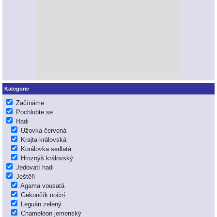
Kategorie
Začínáme
Pochlubte se
Hadi
Užovka červená
Krajta královská
Korálovka sedlatá
Hroznýš královský
Jedovatí hadi
Ještěři
Agama vousatá
Gekončík noční
Leguán zelený
Chameleon jemenský