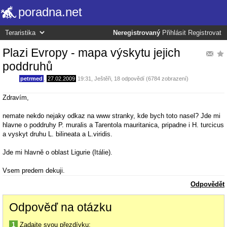
poradna.net
Neregistrovaný
Přihlásit
Registrovat
Plazi Evropy - mapa výskytu jejich
poddruhů
petrmed
,
27.02.2009
19:31
,
Ještěři
, 18 odpovědí (6784 zobrazení)
Zdravím,
nemate nekdo nejaky odkaz na www stranky, kde bych toto nasel? Jde mi
hlavne o poddruhy P. muralis a Tarentola mauritanica, pripadne i H. turcicus
a vyskyt druhu L. bilineata a L.viridis.
Jde mi hlavně o oblast Ligurie (Itálie).
Vsem predem dekuji.
Odpovědět
Odpověď na otázku
1
Zadajte svou přezdívku: