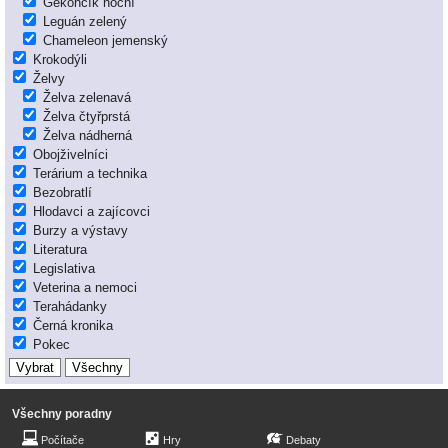
Gekončík noční
Leguán zelený
Chameleon jemenský
Krokodýli
Želvy
Želva zelenavá
Želva čtyřprstá
Želva nádherná
Obojživelníci
Terárium a technika
Bezobratlí
Hlodavci a zajícovci
Burzy a výstavy
Literatura
Legislativa
Veterina a nemoci
Terahádanky
Černá kronika
Pokec
Všechny poradny
Počítače
Hry
Debaty