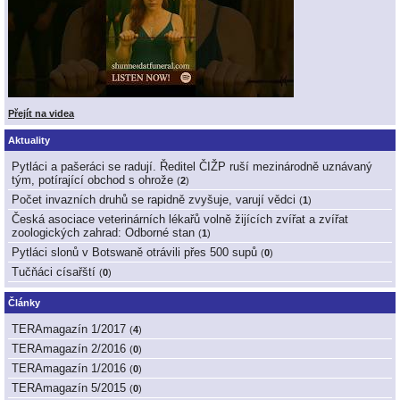
Přejít na videa
Aktuality
Pytláci a pašeráci se radují. Ředitel ČIŽP ruší mezinárodně uznávaný
tým, potírající obchod s ohrože
(
2
)
Počet invazních druhů se rapidně zvyšuje, varují vědci
(
1
)
Česká asociace veterinárních lékařů volně žijících zvířat a zvířat
zoologických zahrad: Odborné stan
(
1
)
Pytláci slonů v Botswaně otrávili přes 500 supů
(
0
)
Tučňáci císařští
(
0
)
Články
TERAmagazín 1/2017
(
4
)
TERAmagazín 2/2016
(
0
)
TERAmagazín 1/2016
(
0
)
TERAmagazín 5/2015
(
0
)