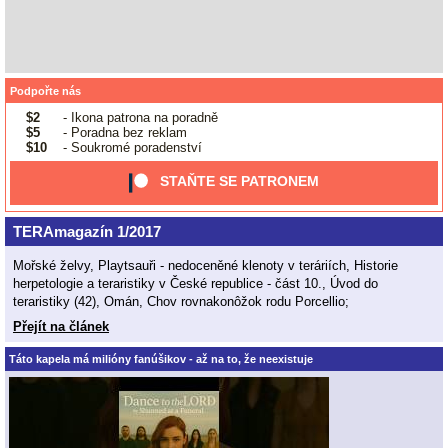
Podpořte nás
$2
- Ikona patrona na poradně
$5
- Poradna bez reklam
$10
- Soukromé poradenství
STAŇTE SE PATRONEM
TERAmagazín 1/2017
Mořské želvy, Playtsauři - nedoceněné klenoty v teráriích, Historie
herpetologie a teraristiky v České republice - část 10., Úvod do
teraristiky (42), Omán, Chov rovnakonôžok rodu Porcellio;
Přejít na článek
Táto kapela má milióny fanúšikov - až na to, že neexistuje