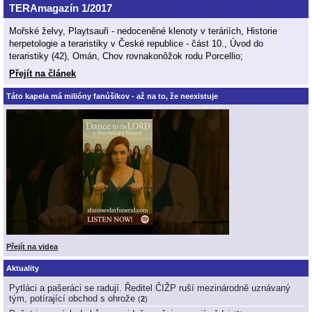
TERAmagazín 1/2017
Mořské želvy, Playtsauři - nedoceněné klenoty v teráriích, Historie
herpetologie a teraristiky v České republice - část 10., Úvod do
teraristiky (42), Omán, Chov rovnakonôžok rodu Porcellio;
Přejít na článek
Táto kapela má milióny fanúšikov - až na to, že neexistuje
Přejít na videa
Aktuality
Pytláci a pašeráci se radují. Ředitel ČIŽP ruší mezinárodně uznávaný
tým, potírající obchod s ohrože
(
2
)