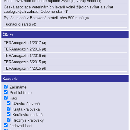
Počet invazních druhů se rapidně zvyšuje, varují vědci
(
1
)
Česká asociace veterinárních lékařů volně žijících zvířat a zvířat
zoologických zahrad: Odborné stan
(
1
)
Pytláci slonů v Botswaně otrávili přes 500 supů
(
0
)
Tučňáci císařští
(
0
)
Články
TERAmagazín 1/2017
(
4
)
TERAmagazín 2/2016
(
0
)
TERAmagazín 1/2016
(
0
)
TERAmagazín 5/2015
(
0
)
TERAmagazín 4/2015
(
0
)
Kategorie
Začínáme
Pochlubte se
Hadi
Užovka červená
Krajta královská
Korálovka sedlatá
Hroznýš královský
Jedovatí hadi