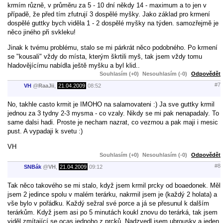
krmím různě, v průměru za 5 - 10 dní někdy 14 - maximum a to jen v
případě, že před tím zfutrují 3 dospělé myšky. Jako základ pro krmení
dospělé guttky bych viděla 1 - 2 dospělé myšky na týden. samozřejmě je
něco jiného při svkleku!
Jinak k tvému problému, stalo se mi párkrát něco podobného. Po krmení
se "kousali" vždy do místa, kterým škrtili myš, tak jsem vždy tomu
hladovějícímu nabídla ještě myšku a byl klid..
Souhlasím (+0)
Nesouhlasím (-0)
Odpovědět
#7
VH
@
RaaJii
,
21.04.2009
08:52
No, takhle casto krmit je IMOHO na salamovateni :) Ja sve guttky krmil
jednou za 3 tydny 2-3 mysma - co vzaly. Nikdy se mi pak nenapadaly. To
same dalsi hadi. Proste je necham nazrat, co vezmou a pak maji i mesic
pust. A vypadaji k svetu :)
VH
Souhlasím (+0)
Nesouhlasím (-0)
Odpovědět
#8
SNBák
@
VH
,
21.04.2009
09:12
Tak něco takového se mi stalo, když jsem krmil prcky od boaedonek. Měl
jsem 2 jedince spolu v malém terárku, nakrmil jsem je (každý 2 holata) a
vše bylo v pořádku. Každý sežral své porce a já se přesunul k dalším
terárkům. Když jsem asi po 5 minutách koukl znovu do terárká, tak jsem
viděl zmítající se ocas jednoho z prcků. Nadzvedl jsem ubrousky a jeden