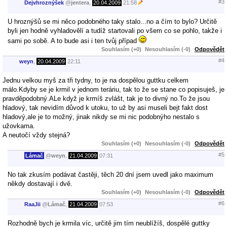
#3
Dejvhroznýšek
@
jentera
,
20.04.2009
21:58
U hroznýšů se mi něco podobného taky stalo...no a čím to bylo? Určitě
byli jen hodně vyhladovělí a tudíž startovali po všem co se pohlo, takže i
sami po sobě. A to bude asi i ten tvůj případ
Souhlasím (+0)
Nesouhlasím (-0)
Odpovědět
#4
weyn
,
20.04.2009
22:11
Jednu velkou myš za tři tydny, to je na dospělou guttku celkem
málo.Kdyby se je krmil v jednom teráriu, tak to že se stane co popisuješ, je
pravděpodobný.ALe když je krmíš zvlášt, tak je to divný no.To že jsou
hladový, tak nevidím důvod k utoku, to už by asi museli bejt fakt dost
hladový,ale je to možný, jinak nikdy se mi nic podobnýho nestalo s
užovkama.
A neutočí vždy stejná?
Souhlasím (+0)
Nesouhlasím (-0)
Odpovědět
#5
Lámač
@
weyn
,
21.04.2009
07:31
No tak zkusím podávat častěji, těch 20 dní jsem uvedl jako maximum
někdy dostavají i dvě.
Souhlasím (+0)
Nesouhlasím (-0)
Odpovědět
#6
RaaJii
@
Lámač
,
21.04.2009
07:53
Rozhodně bych je krmila víc, určitě jim tím neublížíš, dospělé guttky