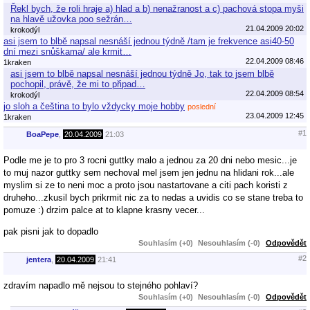
Řekl bych, že roli hraje a) hlad a b) nenažranost a c) pachová stopa myši
na hlavě užovka poo sežrán…
21.04.2009 20:02
krokodýl
asi jsem to blbě napsal nesnáší jednou týdně /tam je frekvence asi40-50
dní mezi snůškama/ ale krmit…
22.04.2009 08:46
1kraken
asi jsem to blbě napsal nesnáší jednou týdně Jo, tak to jsem blbě
pochopil, právě, že mi to připad…
22.04.2009 08:54
krokodýl
jo sloh a čeština to bylo vždycky moje hobby
poslední
23.04.2009 12:45
1kraken
#1
BoaPepe
,
20.04.2009
21:03
Podle me je to pro 3 rocni guttky malo a jednou za 20 dni nebo mesic...je
to muj nazor guttky sem nechoval mel jsem jen jednu na hlidani rok...ale
myslim si ze to neni moc a proto jsou nastartovane a citi pach koristi z
druheho...zkusil bych prikrmit nic za to nedas a uvidis co se stane treba to
pomuze :) drzim palce at to klapne krasny vecer...
pak pisni jak to dopadlo
Souhlasím (+0)
Nesouhlasím (-0)
Odpovědět
#2
jentera
,
20.04.2009
21:41
zdravím napadlo mě nejsou to stejného pohlaví?
Souhlasím (+0)
Nesouhlasím (-0)
Odpovědět