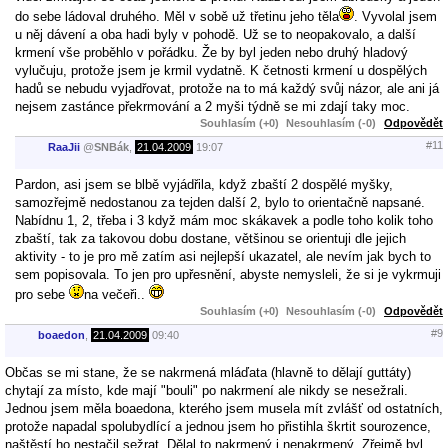
do sebe ládoval druhého. Měl v sobě už třetinu jeho těla
. Vyvolal jsem
u něj dávení a oba hadi byly v pohodě. Už se to neopakovalo, a další
krmení vše proběhlo v pořádku. Že by byl jeden nebo druhý hladový
vylučuju, protože jsem je krmil vydatně. K četnosti krmení u dospělých
hadů se nebudu vyjadřovat, protože na to má každý svůj názor, ale ani já
nejsem zastánce překrmování a 2 myši týdně se mi zdají taky moc.
Souhlasím (+0)
Nesouhlasím (-0)
Odpovědět
#11
RaaJii
@
SNBák
,
21.04.2009
19:07
Pardon, asi jsem se blbě vyjádřila, když zbaští 2 dospělé myšky,
samozřejmě nedostanou za tejden další 2, bylo to orientačně napsané.
Nabídnu 1, 2, třeba i 3 když mám moc skákavek a podle toho kolik toho
zbaští, tak za takovou dobu dostane, většinou se orientuji dle jejich
aktivity - to je pro mě zatím asi nejlepší ukazatel, ale nevím jak bych to
sem popisovala. To jen pro upřesnění, abyste nemysleli, že si je vykrmuji
pro sebe
na večeři..
Souhlasím (+0)
Nesouhlasím (-0)
Odpovědět
#9
boaedon
,
21.04.2009
09:40
Občas se mi stane, že se nakrmená mláďata (hlavně to dělají guttáty)
chytají za místo, kde mají "bouli" po nakrmení ale nikdy se nesežrali.
Jednou jsem měla boaedona, kterého jsem musela mít zvlášť od ostatních,
protože napadal spolubydlící a jednou jsem ho přistihla škrtit sourozence,
naštěstí ho nestačil sežrat. Dělal to nakrmený i nenakrmený. Zřejmě byl