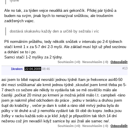
týdně
Ale no tak, za týden vejce neudělá ani gekončík. Přidej pár týdnů a
budem na svým, jinak bych to nenazýval snůškou, ale troušením
zadržených vajec.
dostává skakavku každy den a určitě by sežrala i víc
Při normálním průběhu, tedy několik snůšek v intervalu po 2-4 týdnech
stačí krmit 1 x za 5-7 dní 2-3 myši. Ale základ musí být už před sezónou
a dohání se to i po.
Samci stačí 1-2 myšky za 2 týdny.
Souhlasím (+0)
Nesouhlasím (-0)
Odpovědět
#13
1kraken
,
22.04.2009
08:46
asi jsem to blbě napsal nesnáší jednou týdně /tam je frekvence asi40-50
dní mezi snůškama/ ale krmit jednou týdně ,skoušel jsem krmit třeba po 5-
7 dnech co sežere ale někdy to vydávila tak se mě osvěčilo málo ale
častěji ,počkat 20 minut po krmení je možná ještě málo l.t. campbeli -ráno
jsem je nakrmil před odchodem do práce , jednu v terárku a druhou jsem
šupl do krabičky , večer je dam k sobě a ráno obě mrtvý jedna byla do
púlky v té druhé a už ji nemohla vydávit tak šli obě do kopru .tedka jsou
žofky v racku každá solo a je klid ,když je připuoštím tak těch 14 dní
nežerou což jim nevadí/i když samice by asi žrali ale samec ne/.
Souhlasím (+0)
Nesouhlasím (-0)
Odpovědět