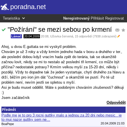
poradna.net
Neregistrovaný
Přihlásit
Registrovat
"Požírání" se mezi sebou po krmení
Lámač
,
20.04.2009
20:08
,
Užovka červená
, 15 odpovědí (7938 zobrazení)
Ahoj, u dvou E.guttata se mi vyskytl problém.
Chovám je už 3 roky a vždy krmím jednoho hada v boxu a druhého v ter.,
ale poslední dobou když vracím hada zpět do terária, tak se okamžitě
začnou lovit, nikdy se mi to nestalo až poslední tři krmení, co může být
příčina? nedostatek potravy? Krmím velkou myší za 15-20 dní, někdy i
později. Vždy to dopadne tak že jeden vystartuje, chytí druhého za hlavu a
drží, běžím pro iron jim dát "čuchnout" a okamžitě se pustí. Po té už
problém není, nevím jestli se spletou s myší.
Asi je budu muset oddělit. Máte s podobným chováním zkušenosti? děkuji
:)
Jsem začátečník
Odpovědět
Předmět
Podle me je to pro 3 rocni guttky malo a jednou za 20 dni nebo mesic...je
to muj nazor guttky sem ne…
20.04.2009 21:03
BoaPepe