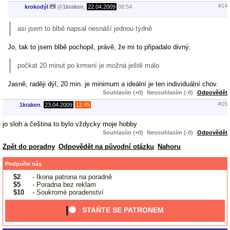
#14
krokodýl
@
1kraken
,
22.04.2009
08:54
asi jsem to blbě napsal nesnáší jednou týdně
Jo, tak to jsem blbě pochopil, právě, že mi to připadalo divný.
počkat 20 minut po krmení je možná ještě málo
Jasně, raději dýl, 20 min. je minimum a ideální je ten individuální chov.
Souhlasím (+0)
Nesouhlasím (-0)
Odpovědět
#15
1kraken
,
23.04.2009
12:45
jo sloh a čeština to bylo vždycky moje hobby
Souhlasím (+0)
Nesouhlasím (-0)
Odpovědět
Zpět do poradny
Odpovědět na původní otázku
Nahoru
Podpořte nás
$2
- Ikona patrona na poradně
$5
- Poradna bez reklam
$10
- Soukromé poradenství
STAŇTE SE PATRONEM