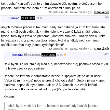
tak trochu "kanibal". Jak to s ním dopadlo dál, nevím, protože jsem ho
prodala, samozřejmě jsem s tím obeznámila kupujícího.
Souhlasím (+0)
Nesouhlasím (-0)
Odpovědět
#10
1kraken
,
21.04.2009
09:40
abych tomuhle předešel tak mám hady samostatně ,a stím krmením jeto
různé -chtěl bych vidět jak krmíte helenu v sezoně když snáší jednou
týdně -toby byla zralá na preparaci ,dostává skakavku každy den a určitě
by sežrala i víc ,samec dostáva jednou týdně a někdy nechce,mimo
snůšku dostává taky jednou týdně/přibližně/
Souhlasím (+0)
Nesouhlasím (-0)
Odpovědět
#12
krokodýl
@
1kraken
,
21.04.2009
20:02
Řekl bych, že roli hraje a) hlad a b) nenažranost a c) pachová stopa myši
na hlavě užovka poo sežrání.
Řešení: po krmení v samostatné bedně je spojovat až po delší době
(třeba 20 min a více) nebo je prostě chovat zvlášť. Guttka je asi krapet
hladová, doporučil bych krmit tak po 2-3 týdnech, ale větší kořistí -
odstávče potkana nebo několik myší (2-3 podle velikosti).
Kraken:
chtěl bych vidět jak krmíte helenu v sezoně když snáší jednou