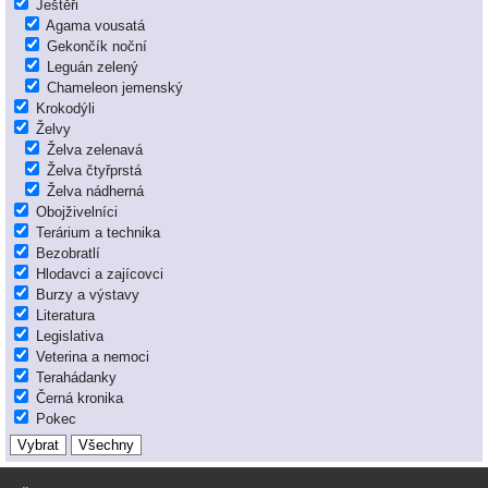
Ještěři
Agama vousatá
Gekončík noční
Leguán zelený
Chameleon jemenský
Krokodýli
Želvy
Želva zelenavá
Želva čtyřprstá
Želva nádherná
Obojživelníci
Terárium a technika
Bezobratlí
Hlodavci a zajícovci
Burzy a výstavy
Literatura
Legislativa
Veterina a nemoci
Terahádanky
Černá kronika
Pokec