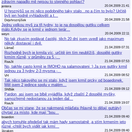
zdravím napadlo mě nejsou to stejného pohlaví?
20.04.2009 21:41
jentera
U hroznýšů se mi něco podobného taky stalo...no a čím to bylo? Určitě
byli jen hodně vyhladovělí a t…
20.04.2009 21:58
Dejvhroznýšek
Jednu velkou myš za tři tydny, to je na dospělou guttku celkem
málo.Kdyby se je krmil v jednom terár…
20.04.2009 22:11
weyn
No tak zkusím podávat častěji, těch 20 dní jsem uvedl jako maximum
někdy dostavají i dvě.
21.04.2009 07:31
Lámač
Rozhodně bych je krmila víc, určitě jim tím neublížíš, dospělé guttky
krmím různě, v průměru za 5 -…
21.04.2009 07:53
RaaJii
No, takhle casto krmit je IMOHO na salamovateni :) Ja sve guttky krmil
jednou za 3 tydny 2-3 mysma -…
21.04.2009 08:52
VH
Tak něco takového se mi stalo, když jsem krmil prcky od boaedonek.
Měl jsem 2 jedince spolu v malém…
21.04.2009 09:12
SNBák
Pardon, asi jsem se blbě vyjádřila, když zbaští 2 dospělé myšky,
samozřejmě nedostanou za tejden dal…
21.04.2009 19:07
RaaJii
Občas se mi stane, že se nakrmená mláďata (hlavně to dělají guttáty)
chytají za místo, kde mají "bou…
21.04.2009 09:40
boaedon
abych tomuhle předešel tak mám hady samostatně ,a stím krmením jeto
různé -chtěl bych vidět jak krmí…
21.04.2009 09:40
1kraken