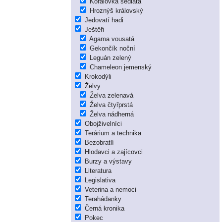
Korálovka sedlatá
Hroznýš královský
Jedovatí hadi
Ještěři
Agama vousatá
Gekončík noční
Leguán zelený
Chameleon jemenský
Krokodýli
Želvy
Želva zelenavá
Želva čtyřprstá
Želva nádherná
Obojživelníci
Terárium a technika
Bezobratlí
Hlodavci a zajícovci
Burzy a výstavy
Literatura
Legislativa
Veterina a nemoci
Terahádanky
Černá kronika
Pokec