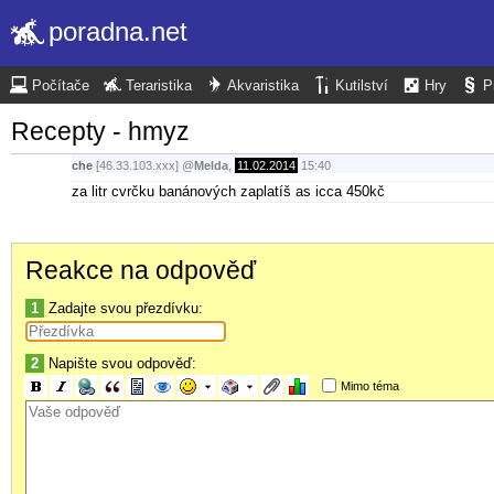
poradna.net
Počítače
Teraristika
Akvaristika
Kutilství
Hry
P
Recepty - hmyz
che
[46.33.103.xxx]
@
Melda
,
11.02.2014
15:40
za litr cvrčku banánových zaplatíš as icca 450kč
Reakce na odpověď
1
Zadajte svou přezdívku:
2
Napište svou odpověď:
Mimo téma