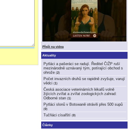
Přejít na videa
Aktuality
Pytláci a pašeráci se radují. Ředitel ČIŽP ruší
mezinárodně uznávaný tým, potírající obchod s
ohrože
(
2
)
Počet invazních druhů se rapidně zvyšuje, varují
vědci
(
1
)
Česká asociace veterinárních lékařů volně
žijících zvířat a zvířat zoologických zahrad:
Odborné stan
(
1
)
Pytláci slonů v Botswaně otrávili přes 500 supů
(
0
)
Tučňáci císařští
(
0
)
Články