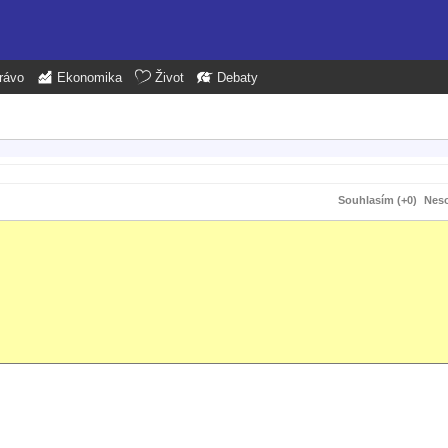
rávo
Ekonomika
Život
Debaty
Souhlasím (+0)
Neso