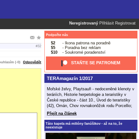
Neregistrovaný
Přihlásit
Registrovat
Podpořte nás
$2
- Ikona patrona na poradně
#32
$5
- Poradna bez reklam
$10
- Soukromé poradenství
uhlasím (-0)
Odpovědět
STAŇTE SE PATRONEM
TERAmagazín 1/2017
Mořské želvy, Playtsauři - nedoceněné klenoty v
teráriích, Historie herpetologie a teraristiky v
České republice - část 10., Úvod do teraristiky
(42), Omán, Chov rovnakonôžok rodu Porcellio;
Přejít na článek
Táto kapela má milióny fanúšikov - až na to, že
neexistuje