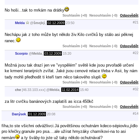
No hoši...tak to mrkám na drátky
Souhlasím (+0)
Nesouhlasím (-0)
Odpovědět
#21
Melda
@
šmejký
,
02.12.2009
23:50
Nechápu jak z toho může byt někdo živ.Kilo cvrčků by stálo asi pěknej
ranec.
Souhlasím (+0)
Nesouhlasím (-0)
Odpovědět
#22
Scorpio
@
Melda
,
03.12.2009
15:20
Možná jsou tak drazí jen ve "vyspělém" světě kde jsou prvořadě určení
ke krmení terarijních zvířat. Jaké jsou cenové relace třeba v Asii, by nám
tady mohli předhodit ti kteří tam něco takového slupli.
Souhlasím (+0)
Nesouhlasím (-0)
Odpovědět
#32
che
[46.33.103.xxx]
@
Melda
,
11.02.2014
15:40
za litr cvrčku banánových zaplatíš as icca 450kč
Souhlasím (+0)
Nesouhlasím (-0)
Odpovědět
#14
Danýsek
,
01.12.2009
20:08
fíha,to ste všichni odvážlivci.Já povětšinou ochutnám kdeco-sépiovku,jídlo
pro křečky,granule pro psa....ale užírat hmyzáky chamíkovi-na to asi
nemám
a ty šváby-to jste už taky někdo ochutnával?