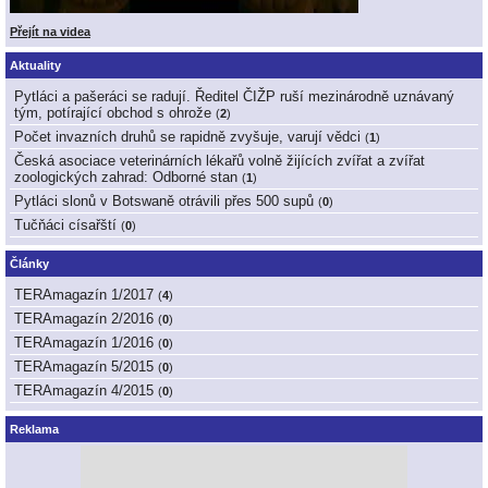
Přejít na videa
Aktuality
Pytláci a pašeráci se radují. Ředitel ČIŽP ruší mezinárodně uznávaný
tým, potírající obchod s ohrože
(
2
)
Počet invazních druhů se rapidně zvyšuje, varují vědci
(
1
)
Česká asociace veterinárních lékařů volně žijících zvířat a zvířat
zoologických zahrad: Odborné stan
(
1
)
Pytláci slonů v Botswaně otrávili přes 500 supů
(
0
)
Tučňáci císařští
(
0
)
Články
TERAmagazín 1/2017
(
4
)
TERAmagazín 2/2016
(
0
)
TERAmagazín 1/2016
(
0
)
TERAmagazín 5/2015
(
0
)
TERAmagazín 4/2015
(
0
)
Reklama