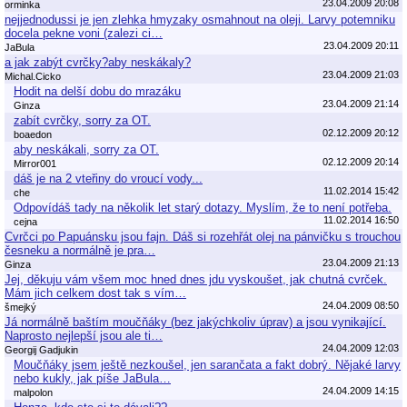
23.04.2009 20:08
orminka
nejjednodussi je jen zlehka hmyzaky osmahnout na oleji. Larvy potemniku
docela pekne voni (zalezi ci…
23.04.2009 20:11
JaBula
a jak zabýt cvrčky?aby neskákaly?
23.04.2009 21:03
Michal.Cicko
Hodit na delší dobu do mrazáku
23.04.2009 21:14
Ginza
zabít cvrčky, sorry za OT.
02.12.2009 20:12
boaedon
aby neskákali, sorry za OT.
02.12.2009 20:14
Mirror001
dáš je na 2 vteřiny do vroucí vody...
11.02.2014 15:42
che
Odpovídáš tady na několik let starý dotazy. Myslím, že to není potřeba.
11.02.2014 16:50
cejna
Cvrčci po Papuánsku jsou fajn. Dáš si rozehřát olej na pánvičku s trouchou
česneku a normálně je pra…
23.04.2009 21:13
Ginza
Jej, děkuju vám všem moc hned dnes jdu vyskoušet, jak chutná cvrček.
Mám jich celkem dost tak s vím…
24.04.2009 08:50
šmejký
Já normálně baštím moučňáky (bez jakýchkoliv úprav) a jsou vynikající.
Naprosto nejlepší jsou ale ti…
24.04.2009 12:03
Georgij Gadjukin
Moučňáky jsem ještě nezkoušel, jen sarančata a fakt dobrý. Nějaké larvy
nebo kukly, jak píše JaBula…
24.04.2009 14:15
malpolon