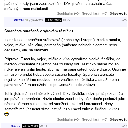
pač nevím kdy jsem zase zavítám. Děkuji všem za ochotu a čas
strávený s mou maličkostí.
Souhlasím (+0)
Nesouhlasím (-0)
Odpovědět
#28
RITCHI
@
Petr222
,
21.04.2012
18:22
Sarančata smažená v sýrovém těstíčku
Ingredience: sarančata stěhovavá (mohou být i stepní), hladká mouka,
vejce, mléko, bílé víno, parmazán (můžeme nahradit eidamem nebo
čedarem), olej na smažení.
Příprava: Z mouky, vajec, mléka a vína vytvoříme hladké těstíčko, do
kterého vmícháme na jemno nastrouhaný sýr. Těstíčko nesmí být ani
řídké, ale ani příliš husté, aby nám na sarančatech dobře drželo. Osolíme
a můžeme přidat třeba špetku sušené bazalky. Spařená sarančata
nejdříve zaprášíme moukou, poté vnoříme do těstíčka a smažíme na
pánvi ve větším množství oleje. Usmažíme do zlatova.
Tohle jídlo má hned několik výhod. Díky těstíčku nelze příliš poznat, že
jde právě o sarančata. Navíc dlouhé zadní nohy nám dobře poslouží jako
nástroj při manipulaci - jak při smažení, tak i při konzumaci. Nohy
samozřejmě jíst nemusíme, stejně lezou mezi zuby a škrábou v krku...
Souhlasím (+0)
Nesouhlasím (-0)
Odpovědět
#29
Sikora
,
26.02.2013
20:01