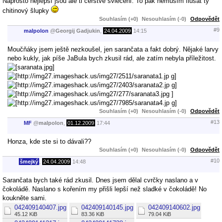
Naprosto nejlepší jsou ale ti čerstvě svlečení. To pak nemusím flusat ty
chitinový šlupky
Souhlasím (+0)
Nesouhlasím (-0)
Odpovědět
#9
malpolon
@
Georgij Gadjukin
,
24.04.2009
14:15
Moučňáky jsem ještě nezkoušel, jen sarančata a fakt dobrý. Nějaké larvy
nebo kukly, jak píše JaBula bych zkusil rád, ale zatím nebyla příležitost.
Souhlasím (+0)
Nesouhlasím (-0)
Odpovědět
#13
MF
@
malpolon
,
01.12.2009
17:44
Honza, kde ste si to dávali??
Souhlasím (+0)
Nesouhlasím (-0)
Odpovědět
#10
šmejký
,
24.04.2009
14:48
Sarančata bych také rád zkusil. Dnes jsem dělal cvrčky naslano a v
čokoládě. Naslano s kořením my přišli lepší než sladké v čokoládě! No
koukněte sami.
042409140407.jpg
042409140145.jpg
042409140602.jpg
45.12 KiB
83.36 KiB
79.04 KiB