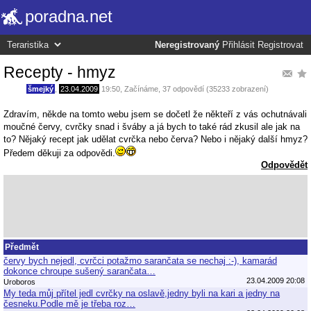
poradna.net
Neregistrovaný
Přihlásit
Registrovat
Recepty - hmyz
šmejký
,
23.04.2009
19:50
,
Začínáme
, 37 odpovědí (35233 zobrazení)
Zdravím, někde na tomto webu jsem se dočetl že někteří z vás ochutnávali
moučné červy, cvrčky snad i šváby a já bych to také rád zkusil ale jak na
to? Nějaký recept jak udělat cvrčka nebo červa? Nebo i nějaký další hmyz?
Předem děkuji za odpovědi.
Odpovědět
Předmět
červy bych nejedl, cvrčci potažmo sarančata se nechaj :-), kamarád
dokonce chroupe sušený sarančata…
23.04.2009 20:08
Uroboros
My teda můj přítel jedl cvrčky na oslavě,jedny byli na kari a jedny na
česneku.Podle mě je třeba roz…