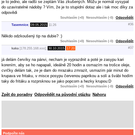
je to jedno, ale radši se zeptám Vás zkušených. Můžu je normál vysypat
do uzaviratelné nádoby ? Vím, že je to stupidní dotaz ale i tak moc díky za
odpovědi
Souhlasím (+0)
Nesouhlasím (-0)
Odpovědět
#36
Tasemnice
,
09.05.2015
11:26
Někdo odzkoušený tip na dubie? :)
Souhlasím (+0)
Nesouhlasím (-0)
Odpovědět
#37
kaka
[178.255.168.xxx],
30.10.2015
17:20
já delám červíky na pánvi, necham je vyprazdnit a poté je zasypu kari
korením, aby se ho napapali, ideálně 20 hodin a osmazím na trošce oleje,
cvrčky delám tak, ze je dam do mrazaku zmrazit, usmazim pár minut do
krupava ve fritaku, v misce posypu červenou paprikou a solí a švábi hodím
taky do fritáku a rozprsknou se jako popcorn a hezky krupou:D
Souhlasím (+0)
Nesouhlasím (-0)
Odpovědět
Zpět do poradny
Odpovědět na původní otázku
Nahoru
Podpořte nás