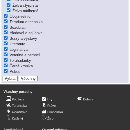
Želva čtyřprstá
Želva nádherná
Obojživelníci
Terárium a technika
Bezobratlí
Hlodavci a zajícovci
Burzy a výstavy
Literatura
Legislativa
Veterina a nemoci
Terahádanky
Černá kronika
Pokec
Všechny poradny
Počítače
Hry
Debaty
Teraristika
Právo
Akvaristika
Ekonomika
Kutilství
Život