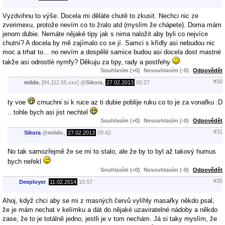
Vyzdvihnu to výše. Docela mi děláte chutě to zkusit. Nechci nic ze
zverimexu, protože nevím co to žralo atd (myslím že chápete). Doma mám
jenom dubie. Nemáte nějaké tipy jak s nima naložit aby byli co nejvíce
chutní? A docela by mě zajímalo co se jí. Samci s křídly asi nebudou nic
moc a trhat to... no nevím a dospělé samice budou asi docela dost mastné
takže asi odrostlé nymfy? Děkuju za tipy, rady a postřehy
Souhlasím (+0)
Nesouhlasím (-0)
Odpovědět
#30
milde.
[94.112.65.xxx]
@
Sikora
,
27.02.2013
00:27
ty voe
cmuchni si k ruce az ti dubie poblije ruku co to je za vonafku :D
.. tohle bych asi jist nechtel
Souhlasím (+0)
Nesouhlasím (-0)
Odpovědět
#31
Sikora
@
milde.
,
27.02.2013
09:42
No tak samozřejmě že se mi to stalo, ale že by to byl až takový humus
bych neřekl
Souhlasím (+0)
Nesouhlasím (-0)
Odpovědět
#35
Deeployer
,
11.02.2014
16:57
Ahoj, když chci aby se mi z masných červů vylíhly masařky někdo psal,
že je mám nechat v kelímku a dát do nějaké uzaviratelné nádoby a někdo
zase, že to je totálně jedno, jestli je v tom nechám. Já si taky myslím, že