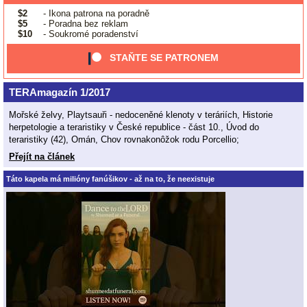
$2
- Ikona patrona na poradně
$5
- Poradna bez reklam
$10
- Soukromé poradenství
STAŇTE SE PATRONEM
TERAmagazín 1/2017
Mořské želvy, Playtsauři - nedoceněné klenoty v teráriích, Historie
herpetologie a teraristiky v České republice - část 10., Úvod do
teraristiky (42), Omán, Chov rovnakonôžok rodu Porcellio;
Přejít na článek
Táto kapela má milióny fanúšikov - až na to, že neexistuje