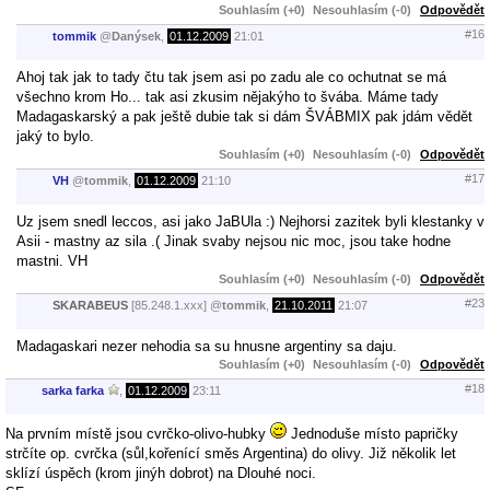
Souhlasím (+0)
Nesouhlasím (-0)
Odpovědět
#16
tommik
@
Danýsek
,
01.12.2009
21:01
Ahoj tak jak to tady čtu tak jsem asi po zadu ale co ochutnat se má
všechno krom Ho... tak asi zkusim nějakýho to švába. Máme tady
Madagaskarský a pak ještě dubie tak si dám ŠVÁBMIX pak jdám vědět
jaký to bylo.
Souhlasím (+0)
Nesouhlasím (-0)
Odpovědět
#17
VH
@
tommik
,
01.12.2009
21:10
Uz jsem snedl leccos, asi jako JaBUla :) Nejhorsi zazitek byli klestanky v
Asii - mastny az sila .( Jinak svaby nejsou nic moc, jsou take hodne
mastni. VH
Souhlasím (+0)
Nesouhlasím (-0)
Odpovědět
#23
SKARABEUS
[85.248.1.xxx]
@
tommik
,
21.10.2011
21:07
Madagaskari nezer nehodia sa su hnusne argentiny sa daju.
Souhlasím (+0)
Nesouhlasím (-0)
Odpovědět
#18
sarka farka
,
01.12.2009
23:11
Na prvním místě jsou cvrčko-olivo-hubky
Jednoduše místo papričky
strčíte op. cvrčka (sůl,kořenící směs Argentina) do olivy. Již několik let
sklízí úspěch (krom jinýh dobrot) na Dlouhé noci.