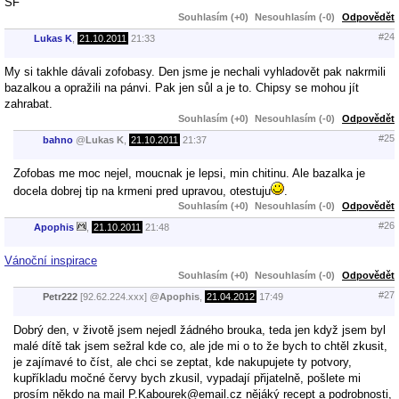
SF
Souhlasím (+0)
Nesouhlasím (-0)
Odpovědět
#24
Lukas K
,
21.10.2011
21:33
My si takhle dávali zofobasy. Den jsme je nechali vyhladovět pak nakrmili
bazalkou a opražili na pánvi. Pak jen sůl a je to. Chipsy se mohou jít
zahrabat.
Souhlasím (+0)
Nesouhlasím (-0)
Odpovědět
#25
bahno
@
Lukas K
,
21.10.2011
21:37
Zofobas me moc nejel, moucnak je lepsi, min chitinu. Ale bazalka je
docela dobrej tip na krmeni pred upravou, otestuju
.
Souhlasím (+0)
Nesouhlasím (-0)
Odpovědět
#26
Apophis
,
21.10.2011
21:48
Vánoční inspirace
Souhlasím (+0)
Nesouhlasím (-0)
Odpovědět
#27
Petr222
[92.62.224.xxx]
@
Apophis
,
21.04.2012
17:49
Dobrý den, v životě jsem nejedl žádného brouka, teda jen když jsem byl
malé dítě tak jsem sežral kde co, ale jde mi o to že bych to chtěl zkusit,
je zajímavé to číst, ale chci se zeptat, kde nakupujete ty potvory,
kupříkladu močné červy bych zkusil, vypadají přijatelně, pošlete mi
prosím někdo na mail P.Kabourek@email.cz nějáký recept a podrobnosti,