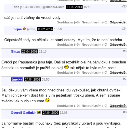
#33
che
[46.33.103.xxx]
@
Michal.Cicko
,
11.02.2014
15:42
dáš je na 2 vteřiny do vroucí vody...
Souhlasím (+0)
Nesouhlasím (-0)
Odpovědět
#34
cejna
@
che
,
11.02.2014
16:50
Odpovídáš tady na několik let starý dotazy. Myslím, že to není potřeba.
Souhlasím (+0)
Nesouhlasím (-0)
Odpovědět
#5
Ginza
,
23.04.2009
21:13
Cvrčci po Papuánsku jsou fajn. Dáš si rozehřát olej na pánvičku s trouchou
česneku a normálně je pražíš na oleji
tak nějak to bylo mám pocit
Souhlasím (+0)
Nesouhlasím (-0)
Odpovědět
#7
šmejký
,
24.04.2009
08:50
Jej, děkuju vám všem moc hned dnes jdu vyskoušet, jak chutná cvrček.
Mám jich celkem dost tak s vím ještěrkám trošku uberu. A sem strašně
zvědav jak budou chutnat.
Souhlasím (+0)
Nesouhlasím (-0)
Odpovědět
#8
Georgij Gadjukin
,
24.04.2009
12:03
Já normálně baštím moučňáky (bez jakýchkoliv úprav) a jsou vynikající.