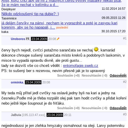
Ahoj, když chci aby se mi z masných červů vylíhly masařky někdo psal,
že je mám nechat v kelímku a d…
11.02.2014 16:57
Deeployer
Někdo odzkoušený tip na dubie? :)
09.05.2015 11:26
Tasemnice
já delám červíky na pánvi, necham je vyprazdnit a poté je zasypu kari
korením, aby se ho napapali, i…
poslední
30.10.2015 17:20
kaka
#1
Uroboros
,
23.04.2009
20:08
červy bych nejedl, cvrčci potažmo sarančata se nechaj
, kamarád
dokonce chroupe sušený sarančata místo krekrů a podobnych laskomin, v
misce to vypadá opravdu divně, ale proti gustu...
tady se dozvíš vše co chceš vědět :
entomofagie.sweb.cz
PS: to sušený ber s rezervou, nevim přesně jak je to upravený
Souhlasím (+0)
Nesouhlasím (-0)
Odpovědět
#2
orminka
,
23.04.2009
20:08
My teda můj přítel jedl cvrčky na oslavě,jedny byli na kari a jedny na
česneku.Podle mě je třeba rozpálit olej pak tam hodit cvrčky a přidat koření
nebo ještě lépe šoupnout je do friťáku.
Souhlasím (+0)
Nesouhlasím (-0)
Odpovědět
#3
JaBula
[195.113.47.xxx],
23.04.2009
20:11
nejjednodussi je jen zlehka hmyzaky osmahnout na oleji. Larvy potemniku