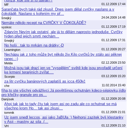
Honza, kde ste si to dávali??
01.12.2009 17:44
MF
Sarančata bych také rád zkusil. Dnes jsem dělal cvrčky naslano a v
čokoládě. Naslano s kořením my př…
24.04.2009 14:48
šmejký
Nemáte někdo recept na CVRČKY V ČOKOLÁDĚ?
01.12.2009 17:19
vyskoc
Zdarvím Nevím jak ostatní, ale já to dělám naprosto jednoduše. Cvrčky
týden před jejich smrtí nechám…
01.12.2009 17:31
šmejký
No hoši...tak to mrkám na drátky:-D
01.12.2009 20:27
Leamington
Nechápu jak z toho může byt někdo živ.Kilo cvrčků by stálo asi pěknej
ranec.:-)
02.12.2009 23:50
Melda
Možná jsou tak drazí jen ve "vyspělém" světě kde jsou prvořadě určení
ke krmení terarijních zvířat.…
03.12.2009 15:20
Scorpio
za litr cvrčku banánových zaplatíš as icca 450kč
11.02.2014 15:40
che
fíha,to ste všichni odvážlivci.Já povětšinou ochutnám kdeco-sépiovku,jídlo
pro křečky,granule pro ps…
01.12.2009 20:08
Danýsek
Ahoj tak jak to tady čtu tak jsem asi po zadu ale co ochutnat se má
všechno krom Ho... tak asi zkusi…
01.12.2009 21:01
tommik
Uz jsem snedl leccos, asi jako JaBUla :) Nejhorsi zazitek byli klestanky
v Asii - mastny az sila .(…
01.12.2009 21:10
VH