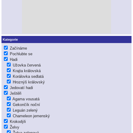
Kategorie
Začínáme
Pochlubte se
Hadi
Užovka červená
Krajta královská
Korálovka sedlatá
Hroznýš královský
Jedovatí hadi
Ještěři
Agama vousatá
Gekončík noční
Leguán zelený
Chameleon jemenský
Krokodýli
Želvy
Želva zelenavá