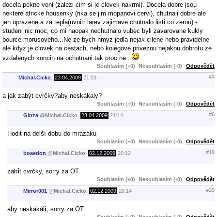
docela pekne voni (zalezi cim si je clovek nakrmi). Docela dobre jsou
nektere africke housenky (rika se jim mopanovi cervi), chutnali dobre ale
jen uprazene a za tepla(uvnitr larev zajimave chutnalo listi co zerou) -
studeni nic moc; co mi naopak nechutnalo vubec byli zavarovane kukly
bource morusoveho...Ne ze bych hmyz jedla nejak cilene nebo pravidelne -
ale kdyz je clovek na cestach, nebo kolegove privezou nejakou dobrotu ze
vzdalenych koncin na ochutnani tak proc ne...
Souhlasím (+0)
Nesouhlasím (-0)
Odpovědět
#4
Michal.Cicko
,
23.04.2009
21:03
a jak zabýt cvrčky?aby neskákaly?
Souhlasím (+0)
Nesouhlasím (-0)
Odpovědět
#6
Ginza
@
Michal.Cicko
,
23.04.2009
21:14
Hodit na delší dobu do mrazáku
Souhlasím (+0)
Nesouhlasím (-0)
Odpovědět
#19
boaedon
@
Michal.Cicko
,
02.12.2009
20:12
zab
í
t cvrčky, sorry za OT.
Souhlasím (+0)
Nesouhlasím (-0)
Odpovědět
#20
Mirror001
@
Michal.Cicko
,
02.12.2009
20:14
aby neskákal
i
, sorry za OT.
Souhlasím (+0)
Nesouhlasím (-0)
Odpovědět