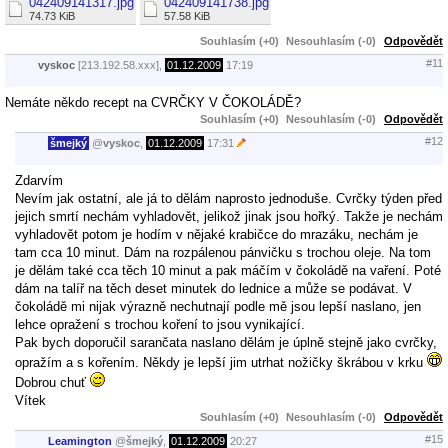
042409141317.jpg
042409141738.jpg
74.73 KiB
57.58 KiB
Souhlasím (+0)
Nesouhlasím (-0)
Odpovědět
#11
vyskoc
[213.192.58.xxx],
01.12.2009
17:19
Nemáte někdo recept na CVRČKY V ČOKOLÁDĚ?
Souhlasím (+0)
Nesouhlasím (-0)
Odpovědět
#12
šmejký
@
vyskoc
,
01.12.2009
17:31
Zdarvím
Nevím jak ostatní, ale já to dělám naprosto jednoduše. Cvrčky týden před
jejich smrtí nechám vyhladovět, jelikož jinak jsou hořký. Takže je nechám
vyhladovět potom je hodím v nějaké krabičce do mrazáku, nechám je
tam cca 10 minut. Dám na rozpálenou pánvičku s trochou oleje. Na tom
je dělám také cca těch 10 minut a pak máčím v čokoládě na vaření. Poté
dám na talíř na těch deset minutek do lednice a může se podávat. V
čokoládě mi nijak výrazně nechutnají podle mě jsou lepší naslano, jen
lehce opražení s trochou koření to jsou vynikající.
Pak bych doporučil sarančata naslano dělám je úplně stejně jako cvrčky,
opražím a s kořením. Někdy je lepší jim utrhat nožičky škrábou v krku
Dobrou chuť
Vítek
Souhlasím (+0)
Nesouhlasím (-0)
Odpovědět
#15
Leamington
@
šmejký
,
01.12.2009
20:27