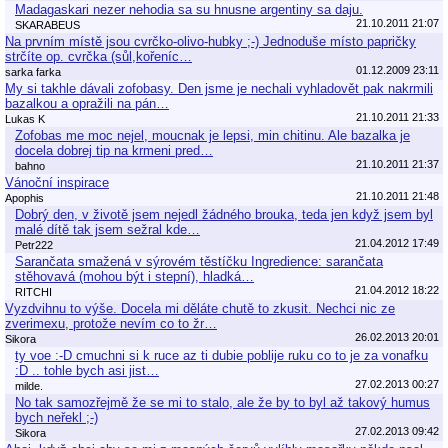
Madagaskari nezer nehodia sa su hnusne argentiny sa daju.
21.10.2011 21:07
SKARABEUS
Na prvním místě jsou cvrčko-olivo-hubky ;-) Jednoduše místo papričky
strčíte op. cvrčka (sůl,kořeníc…
01.12.2009 23:11
sarka farka
My si takhle dávali zofobasy. Den jsme je nechali vyhladovět pak nakrmili
bazalkou a opražili na pán…
21.10.2011 21:33
Lukas K
Zofobas me moc nejel, moucnak je lepsi, min chitinu. Ale bazalka je
docela dobrej tip na krmeni pred…
21.10.2011 21:37
bahno
Vánoční inspirace
21.10.2011 21:48
Apophis
Dobrý den, v životě jsem nejedl žádného brouka, teda jen když jsem byl
malé dítě tak jsem sežral kde…
21.04.2012 17:49
Petr222
Sarančata smažená v sýrovém těstíčku Ingredience: sarančata
stěhovavá (mohou být i stepní), hladká…
21.04.2012 18:22
RITCHI
Vyzdvihnu to výše. Docela mi děláte chutě to zkusit. Nechci nic ze
zverimexu, protože nevím co to žr…
26.02.2013 20:01
Sikora
ty voe :-D cmuchni si k ruce az ti dubie poblije ruku co to je za vonafku
:D .. tohle bych asi jist…
27.02.2013 00:27
milde.
No tak samozřejmě že se mi to stalo, ale že by to byl až takový humus
bych neřekl ;-)
27.02.2013 09:42
Sikora