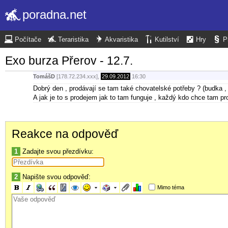
poradna.net
Počítače
Teraristika
Akvaristika
Kutilství
Hry
P
Exo burza Přerov - 12.7.
TomášD
[178.72.234.xxx],
29.09.2012
16:30
Dobrý den , prodávají se tam také chovatelské potřeby ? (budka , p
A jak je to s prodejem jak to tam funguje , každý kdo chce tam p
Reakce na odpověď
1
Zadajte svou přezdívku:
2
Napište svou odpověď:
Mimo téma