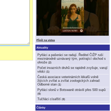
Přejít na videa
Aktuality
Pytláci a pašeráci se radují. Ředitel ČIŽP ruší
mezinárodně uznávaný tým, potírající obchod s
ohrože
(
2
)
Počet invazních druhů se rapidně zvyšuje, varují
vědci
(
1
)
Česká asociace veterinárních lékařů volně
žijících zvířat a zvířat zoologických zahrad:
Odborné stan
(
1
)
Pytláci slonů v Botswaně otrávili přes 500 supů
(
0
)
Tučňáci císařští
(
0
)
Články