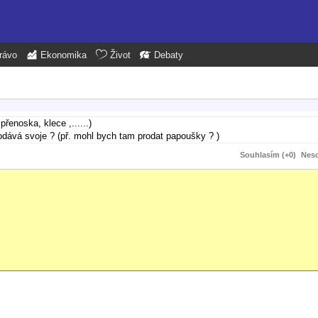
rávo
Ekonomika
Život
Debaty
řenoska, klece ,......)
rodává svoje ? (př. mohl bych tam prodat papoušky ? )
Souhlasím (+0)
Neso