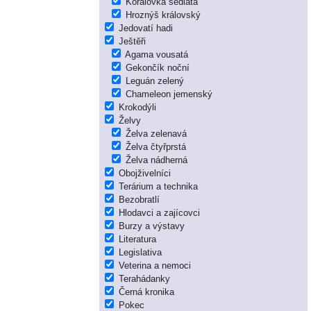
Korálovka sedlatá
Hroznýš královský
Jedovatí hadi
Ještěři
Agama vousatá
Gekončík noční
Leguán zelený
Chameleon jemenský
Krokodýli
Želvy
Želva zelenavá
Želva čtyřprstá
Želva nádherná
Obojživelníci
Terárium a technika
Bezobratlí
Hlodavci a zajícovci
Burzy a výstavy
Literatura
Legislativa
Veterina a nemoci
Terahádanky
Černá kronika
Pokec