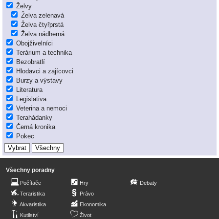
Želvy
Želva zelenavá
Želva čtyřprstá
Želva nádherná
Obojživelníci
Terárium a technika
Bezobratlí
Hlodavci a zajícovci
Burzy a výstavy
Literatura
Legislativa
Veterina a nemoci
Terahádanky
Černá kronika
Pokec
Všechny poradny
Počítače
Hry
Debaty
Teraristika
Právo
Akvaristika
Ekonomika
Kutilství
Život