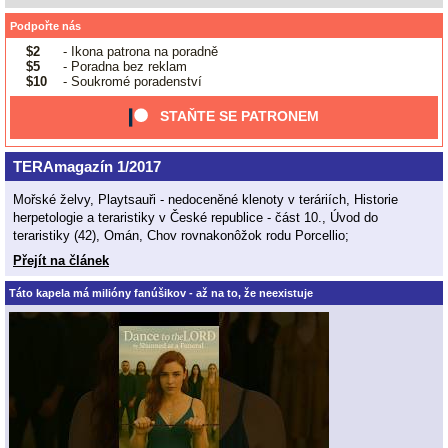
Podpořte nás
$2
- Ikona patrona na poradně
$5
- Poradna bez reklam
$10
- Soukromé poradenství
STAŇTE SE PATRONEM
TERAmagazín 1/2017
Mořské želvy, Playtsauři - nedoceněné klenoty v teráriích, Historie
herpetologie a teraristiky v České republice - část 10., Úvod do
teraristiky (42), Omán, Chov rovnakonôžok rodu Porcellio;
Přejít na článek
Táto kapela má milióny fanúšikov - až na to, že neexistuje