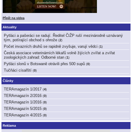
Přejít na videa
Aktuality
Pytláci a pašeráci se radují. Ředitel ČIŽP ruší mezinárodně uznávaný
tým, potírající obchod s ohrože
(
2
)
Počet invazních druhů se rapidně zvyšuje, varují vědci
(
1
)
Česká asociace veterinárních lékařů volně žijících zvířat a zvířat
zoologických zahrad: Odborné stan
(
1
)
Pytláci slonů v Botswaně otrávili přes 500 supů
(
0
)
Tučňáci císařští
(
0
)
Články
TERAmagazín 1/2017
(
4
)
TERAmagazín 2/2016
(
0
)
TERAmagazín 1/2016
(
0
)
TERAmagazín 5/2015
(
0
)
TERAmagazín 4/2015
(
0
)
Reklama