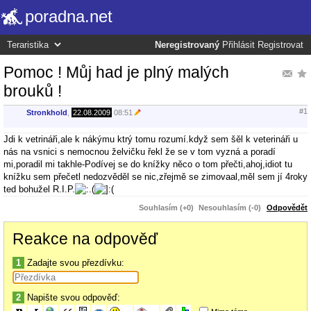
poradna.net
Neregistrovaný
Přihlásit
Registrovat
Pomoc ! Můj had je plný malých
brouků !
#1
Stronkhold
,
22.08.2009
08:51
Jdi k vetrináři,ale k nákýmu ktrý tomu rozumí.když sem šěl k veterináři u
nás na vsnici s nemocnou želvičku řekl že se v tom vyzná a poradí
mi,poradil mi takhle-Podívej se do knížky něco o tom přečti,ahoj,idiot tu
knížku sem přečetl nedozvěděl se nic,zřejmě se zimovaal,měl sem jí 4roky
ted bohužel R.I.P.
Souhlasím (+0)
Nesouhlasím (-0)
Odpovědět
Reakce na odpověď
1
Zadajte svou přezdívku:
2
Napište svou odpověď: