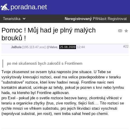
poradna.net
Neregistrovaný
Přihlásit
Registrovat
Pomoc ! Můj had je plný malých
brouků !
#22
JaBula
[195.113.47.xxx]
@
Valve
,
25.08.2009
12:44
po mé skušenosti bych zakročil s Frontlinem
Tvoje zkusenost se ovsem tyka naprosto jine situace. U Tebe se
vyskytovaly krevsajici roztoci, exel ma velice pravdepodobne v terarku
"substratove" roztoce, kteri krev hadovi nesaji. Frontline navic neni
kontaktni akaricid, ucinkuje az tehdy, pokud je pozren s krvi nebo lymfou
hada, na ktereho byl Frontline aplikovan.
pro Exel - pokud jde o svetle roztoce bezove barvy, zkontroluj vlhkost v
terariu a organicke zbytky (trus, zive rostliny, tlejici listi.... Tito roztoci se
rychle mnozi ve vlhkem substratu, pro jejich likvidaci staci vyschnuti
(neprolyvat substrat, jen rosit), neni treba sahat hned po chemii.