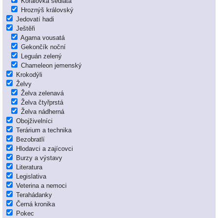
Korálovka sedlatá
Hroznýš královský
Jedovatí hadi
Ještěři
Agama vousatá
Gekončík noční
Leguán zelený
Chameleon jemenský
Krokodýli
Želvy
Želva zelenavá
Želva čtyřprstá
Želva nádherná
Obojživelníci
Terárium a technika
Bezobratlí
Hlodavci a zajícovci
Burzy a výstavy
Literatura
Legislativa
Veterina a nemoci
Terahádanky
Černá kronika
Pokec