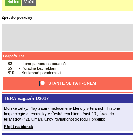
Zpět do poradny
Podpořte nás
$2
- Ikona patrona na poradně
$5
- Poradna bez reklam
$10
- Soukromé poradenství
STAŇTE SE PATRONEM
TERAmagazín 1/2017
Mořské želvy, Playtsauři - nedoceněné klenoty v teráriích, Historie
herpetologie a teraristiky v České republice - část 10., Úvod do
teraristiky (42), Omán, Chov rovnakonôžok rodu Porcellio;
Přejít na článek