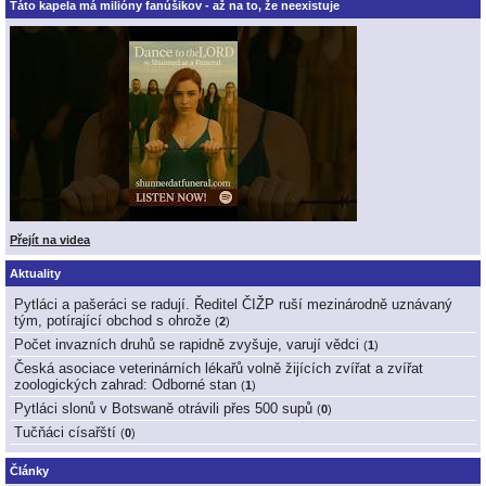
Táto kapela má milióny fanúšikov - až na to, že neexistuje
Přejít na videa
Aktuality
Pytláci a pašeráci se radují. Ředitel ČIŽP ruší mezinárodně uznávaný
tým, potírající obchod s ohrože
(
2
)
Počet invazních druhů se rapidně zvyšuje, varují vědci
(
1
)
Česká asociace veterinárních lékařů volně žijících zvířat a zvířat
zoologických zahrad: Odborné stan
(
1
)
Pytláci slonů v Botswaně otrávili přes 500 supů
(
0
)
Tučňáci císařští
(
0
)
Články