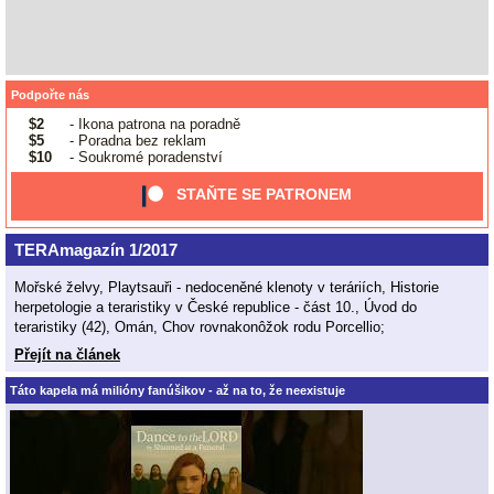
Podpořte nás
$2
- Ikona patrona na poradně
$5
- Poradna bez reklam
$10
- Soukromé poradenství
STAŇTE SE PATRONEM
TERAmagazín 1/2017
Mořské želvy, Playtsauři - nedoceněné klenoty v teráriích, Historie
herpetologie a teraristiky v České republice - část 10., Úvod do
teraristiky (42), Omán, Chov rovnakonôžok rodu Porcellio;
Přejít na článek
Táto kapela má milióny fanúšikov - až na to, že neexistuje