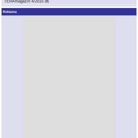
TERAmagazín 4/2015
(
0
)
Reklama