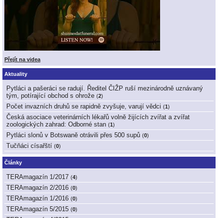
Přejít na videa
Aktuality
Pytláci a pašeráci se radují. Ředitel ČIŽP ruší mezinárodně uznávaný
tým, potírající obchod s ohrože
(
2
)
Počet invazních druhů se rapidně zvyšuje, varují vědci
(
1
)
Česká asociace veterinárních lékařů volně žijících zvířat a zvířat
zoologických zahrad: Odborné stan
(
1
)
Pytláci slonů v Botswaně otrávili přes 500 supů
(
0
)
Tučňáci císařští
(
0
)
Články
TERAmagazín 1/2017
(
4
)
TERAmagazín 2/2016
(
0
)
TERAmagazín 1/2016
(
0
)
TERAmagazín 5/2015
(
0
)