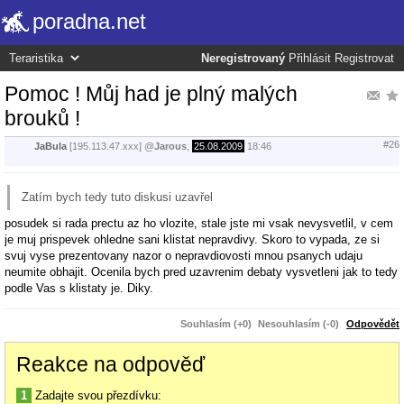
poradna.net
Neregistrovaný
Přihlásit
Registrovat
Pomoc ! Můj had je plný malých
brouků !
#26
JaBula
[195.113.47.xxx]
@
Jarous
,
25.08.2009
18:46
Zatím bych tedy tuto diskusi uzavřel
posudek si rada prectu az ho vlozite, stale jste mi vsak nevysvetlil, v cem
je muj prispevek ohledne sani klistat nepravdivy. Skoro to vypada, ze si
svuj vyse prezentovany nazor o nepravdiovosti mnou psanych udaju
neumite obhajit. Ocenila bych pred uzavrenim debaty vysvetleni jak to tedy
podle Vas s klistaty je. Diky.
Souhlasím (+0)
Nesouhlasím (-0)
Odpovědět
Reakce na odpověď
1
Zadajte svou přezdívku: