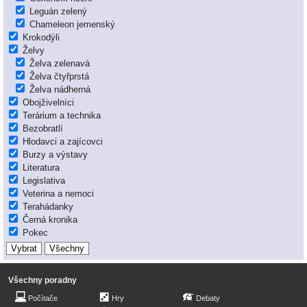
Leguán zelený
Chameleon jemenský
Krokodýli
Želvy
Želva zelenavá
Želva čtyřprstá
Želva nádherná
Obojživelníci
Terárium a technika
Bezobratlí
Hlodavci a zajícovci
Burzy a výstavy
Literatura
Legislativa
Veterina a nemoci
Terahádanky
Černá kronika
Pokec
Všechny poradny
Počítače
Hry
Debaty