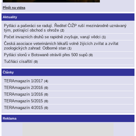
Přejít na videa
Aktuality
Pytláci a pašeráci se radují. Ředitel ČIŽP ruší mezinárodně uznávaný
tým, potírající obchod s ohrože
(
2
)
Počet invazních druhů se rapidně zvyšuje, varují vědci
(
1
)
Česká asociace veterinárních lékařů volně žijících zvířat a zvířat
zoologických zahrad: Odborné stan
(
1
)
Pytláci slonů v Botswaně otrávili přes 500 supů
(
0
)
Tučňáci císařští
(
0
)
Články
TERAmagazín 1/2017
(
4
)
TERAmagazín 2/2016
(
0
)
TERAmagazín 1/2016
(
0
)
TERAmagazín 5/2015
(
0
)
TERAmagazín 4/2015
(
0
)
Reklama