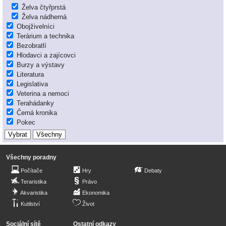
Želva čtyřprstá
Želva nádherná
Obojživelníci
Terárium a technika
Bezobratlí
Hlodavci a zajícovci
Burzy a výstavy
Literatura
Legislativa
Veterina a nemoci
Terahádanky
Černá kronika
Pokec
Všechny poradny
Počítače
Hry
Debaty
Teraristika
Právo
Akvaristika
Ekonomika
Kutilství
Život
Sociální sítě
Ostatní odkazy