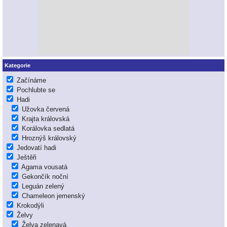
Kategorie
Začínáme
Pochlubte se
Hadi
Užovka červená
Krajta královská
Korálovka sedlatá
Hroznýš královský
Jedovatí hadi
Ještěři
Agama vousatá
Gekončík noční
Leguán zelený
Chameleon jemenský
Krokodýli
Želvy
Želva zelenavá