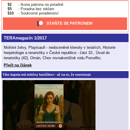
$2
- Ikona patrona na poradně
$5
- Poradna bez reklam
$10
- Soukromé poradenství
STAŇTE SE PATRONEM
TERAmagazín 1/2017
Mořské želvy, Playtsauři - nedoceněné klenoty v teráriích, Historie
herpetologie a teraristiky v České republice - část 10., Úvod do
teraristiky (42), Omán, Chov rovnakonôžok rodu Porcellio;
Přejít na článek
Táto kapela má milióny fanúšikov - až na to, že neexistuje