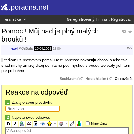
poradna.net
Neregistrovaný
Přihlásit
Registrovat
Pomoc ! Můj had je plný malých
brouků !
#27
exel
@
JaBula
,
25.08.2009
22:00
jj tedkon uz prestavam pomalu rosti ponevac navazuju obdobi sucha tak
snad mrchy zmizej drzej se hlavne pod myskou s vodou ale vzdy jich tam
par prebehne
Souhlasím (+0)
Nesouhlasím (-0)
Odpovědět
Reakce na odpověď
1
Zadajte svou přezdívku:
2
Napište svou odpověď:
Mimo téma