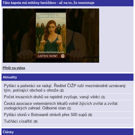
Táto kapela má milióny fanúšikov - až na to, že neexistuje
Přejít na videa
Aktuality
Pytláci a pašeráci se radují. Ředitel ČIŽP ruší mezinárodně uznávaný
tým, potírající obchod s ohrože
(
2
)
Počet invazních druhů se rapidně zvyšuje, varují vědci
(
1
)
Česká asociace veterinárních lékařů volně žijících zvířat a zvířat
zoologických zahrad: Odborné stan
(
1
)
Pytláci slonů v Botswaně otrávili přes 500 supů
(
0
)
Tučňáci císařští
(
0
)
Články