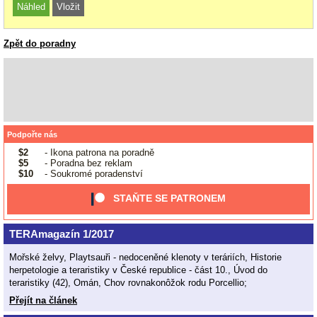
Zpět do poradny
Podpořte nás
$2
- Ikona patrona na poradně
$5
- Poradna bez reklam
$10
- Soukromé poradenství
STAŇTE SE PATRONEM
TERAmagazín 1/2017
Mořské želvy, Playtsauři - nedoceněné klenoty v teráriích, Historie
herpetologie a teraristiky v České republice - část 10., Úvod do
teraristiky (42), Omán, Chov rovnakonôžok rodu Porcellio;
Přejít na článek