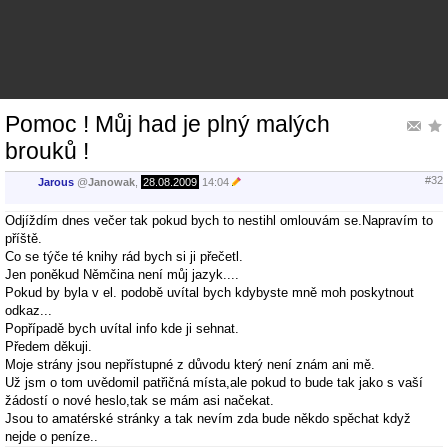
Pomoc ! Můj had je plný malých
brouků !
#32
Jarous
@
Janowak
,
28.08.2009
14:04
Odjíždím dnes večer tak pokud bych to nestihl omlouvám se.Napravím to
příště.
Co se týče té knihy rád bych si ji přečetl.
Jen poněkud Němčina není můj jazyk....
Pokud by byla v el. podobě uvítal bych kdybyste mně moh poskytnout
odkaz...
Popřípadě bych uvítal info kde ji sehnat.
Předem děkuji.
Moje strány jsou nepřístupné z důvodu který není znám ani mě.
Už jsm o tom uvědomil patřičná místa,ale pokud to bude tak jako s vaší
žádostí o nové heslo,tak se mám asi načekat.
Jsou to amatérské stránky a tak nevím zda bude někdo spěchat když
nejde o peníze..