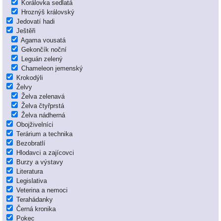
Korálovka sedlatá
Hroznýš královský
Jedovatí hadi
Ještěři
Agama vousatá
Gekončík noční
Leguán zelený
Chameleon jemenský
Krokodýli
Želvy
Želva zelenavá
Želva čtyřprstá
Želva nádherná
Obojživelníci
Terárium a technika
Bezobratlí
Hlodavci a zajícovci
Burzy a výstavy
Literatura
Legislativa
Veterina a nemoci
Terahádanky
Černá kronika
Pokec