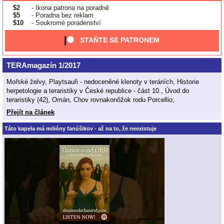
$2
- Ikona patrona na poradně
$5
- Poradna bez reklam
$10
- Soukromé poradenství
STAŇTE SE PATRONEM
TERAmagazín 1/2017
Mořské želvy, Playtsauři - nedoceněné klenoty v teráriích, Historie
herpetologie a teraristiky v České republice - část 10., Úvod do
teraristiky (42), Omán, Chov rovnakonôžok rodu Porcellio;
Přejít na článek
Táto kapela má milióny fanúšikov - až na to, že neexistuje