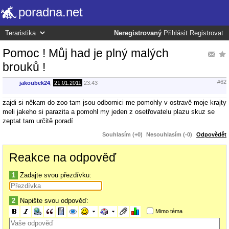
poradna.net
Neregistrovaný
Přihlásit
Registrovat
Pomoc ! Můj had je plný malých
brouků !
#62
jakoubek24
,
21.01.2011
23:43
zajdi si někam do zoo tam jsou odbornici me pomohly v ostravě moje krajty
meli jakeho si parazita a pomohl my jeden z osetřovatelu plazu skuz se
zeptat tam určitě poradí
Souhlasím (+0)
Nesouhlasím (-0)
Odpovědět
Reakce na odpověď
1
Zadajte svou přezdívku:
2
Napište svou odpověď:
Mimo téma