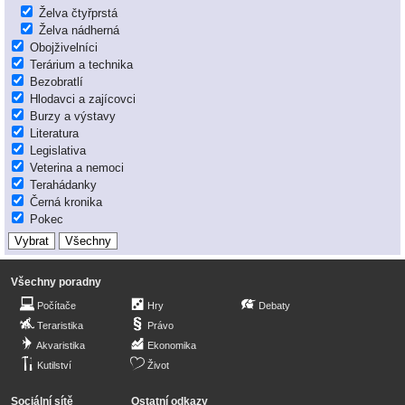
Želva čtyřprstá
Želva nádherná
Obojživelníci
Terárium a technika
Bezobratlí
Hlodavci a zajícovci
Burzy a výstavy
Literatura
Legislativa
Veterina a nemoci
Terahádanky
Černá kronika
Pokec
Všechny poradny
Počítače
Hry
Debaty
Teraristika
Právo
Akvaristika
Ekonomika
Kutilství
Život
Sociální sítě
Ostatní odkazy