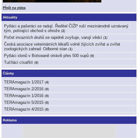
Přejít na videa
Aktuality
Pytláci a pašeráci se radují. Ředitel ČIŽP ruší mezinárodně uznávaný
tým, potírající obchod s ohrože
(
2
)
Počet invazních druhů se rapidně zvyšuje, varují vědci
(
1
)
Česká asociace veterinárních lékařů volně žijících zvířat a zvířat
zoologických zahrad: Odborné stan
(
1
)
Pytláci slonů v Botswaně otrávili přes 500 supů
(
0
)
Tučňáci císařští
(
0
)
Články
TERAmagazín 1/2017
(
4
)
TERAmagazín 2/2016
(
0
)
TERAmagazín 1/2016
(
0
)
TERAmagazín 5/2015
(
0
)
TERAmagazín 4/2015
(
0
)
Reklama