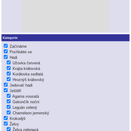
Kategorie
Začínáme
Pochlubte se
Hadi
Užovka červená
Krajta královská
Korálovka sedlatá
Hroznýš královský
Jedovatí hadi
Ještěři
Agama vousatá
Gekončík noční
Leguán zelený
Chameleon jemenský
Krokodýli
Želvy
Želva zelenavá