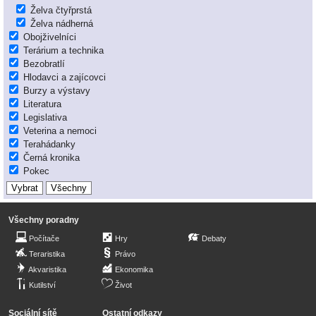
Želva čtyřprstá
Želva nádherná
Obojživelníci
Terárium a technika
Bezobratlí
Hlodavci a zajícovci
Burzy a výstavy
Literatura
Legislativa
Veterina a nemoci
Terahádanky
Černá kronika
Pokec
Všechny poradny
Počítače
Hry
Debaty
Teraristika
Právo
Akvaristika
Ekonomika
Kutilství
Život
Sociální sítě
Ostatní odkazy