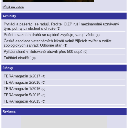
Přejít na videa
Aktuality
Pytláci a pašeráci se radují. Ředitel ČIŽP ruší mezinárodně uznávaný
tým, potírající obchod s ohrože
(
2
)
Počet invazních druhů se rapidně zvyšuje, varují vědci
(
1
)
Česká asociace veterinárních lékařů volně žijících zvířat a zvířat
zoologických zahrad: Odborné stan
(
1
)
Pytláci slonů v Botswaně otrávili přes 500 supů
(
0
)
Tučňáci císařští
(
0
)
Články
TERAmagazín 1/2017
(
4
)
TERAmagazín 2/2016
(
0
)
TERAmagazín 1/2016
(
0
)
TERAmagazín 5/2015
(
0
)
TERAmagazín 4/2015
(
0
)
Reklama