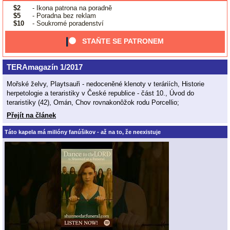
$2
- Ikona patrona na poradně
$5
- Poradna bez reklam
$10
- Soukromé poradenství
STAŇTE SE PATRONEM
TERAmagazín 1/2017
Mořské želvy, Playtsauři - nedoceněné klenoty v teráriích, Historie
herpetologie a teraristiky v České republice - část 10., Úvod do
teraristiky (42), Omán, Chov rovnakonôžok rodu Porcellio;
Přejít na článek
Táto kapela má milióny fanúšikov - až na to, že neexistuje