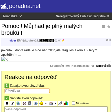
poradna.net
Neregistrovaný
Přihlásit
Registrovat
Pomoc ! Můj had je plný malých
brouků !
#63
viper
@
jakoubek24
,
22.01.2011
01:04
jakoubku dobrá rada je sice nad zlato,ale reaguješ skoro s 2 letým
zpožděním ...
Souhlasím (+0)
Nesouhlasím (-0)
Odpovědět
Reakce na odpověď
1
Zadajte svou přezdívku:
2
Napište svou odpověď:
Mimo téma