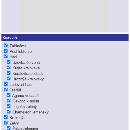
Kategorie
Začínáme
Pochlubte se
Hadi
Užovka červená
Krajta královská
Korálovka sedlatá
Hroznýš královský
Jedovatí hadi
Ještěři
Agama vousatá
Gekončík noční
Leguán zelený
Chameleon jemenský
Krokodýli
Želvy
Želva zelenavá