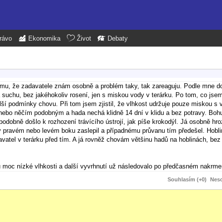
rávo
Ekonomika
Život
Debaty
tomu, že zadavatele znám osobně a problém taky, tak zareaguju. Podle mne d
 suchu, bez jakéhokoliv rosení, jen s miskou vody v terárku. Po tom, co jse
další podmínky chovu. Při tom jsem zjistil, že vlhkost udržuje pouze miskou 
m nebo něčím podobným a hada nechá klidně 14 dní v klidu a bez potravy. Bohu
podobně došlo k rozhození trávícího ústrojí, jak píše krokodýl. Já osobně h
 v pravém nebo levém boku zaslepil a případnému průvanu tím předešel. Hobl
davatel v terárku před tím. A já rovněž chovám většinu hadů na hoblinách, b
du moc nízké vlhkosti a další vyvrhnutí už následovalo po předčasném nakrme
Souhlasím (+0)
Neso