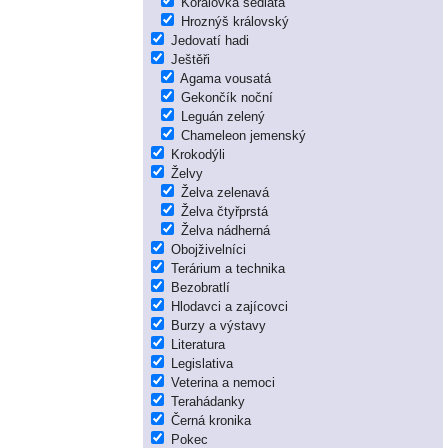
Korálovka sedlatá
Hroznýš královský
Jedovatí hadi
Ještěři
Agama vousatá
Gekončík noční
Leguán zelený
Chameleon jemenský
Krokodýli
Želvy
Želva zelenavá
Želva čtyřprstá
Želva nádherná
Obojživelníci
Terárium a technika
Bezobratlí
Hlodavci a zajícovci
Burzy a výstavy
Literatura
Legislativa
Veterina a nemoci
Terahádanky
Černá kronika
Pokec