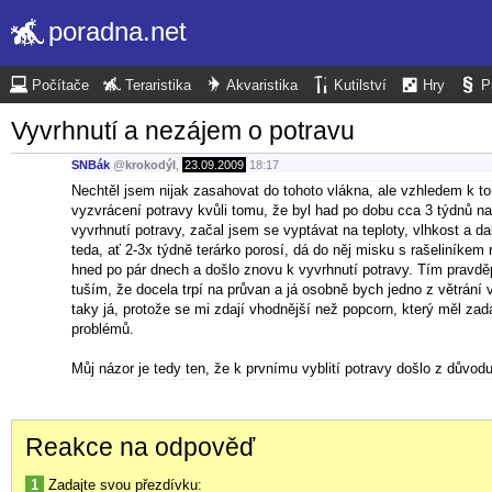
poradna.net
Počítače
Teraristika
Akvaristika
Kutilství
Hry
P
Vyvrhnutí a nezájem o potravu
SNBák
@
krokodýl
,
23.09.2009
18:17
Nechtěl jsem nijak zasahovat do tohoto vlákna, ale vzhledem k 
vyzvrácení potravy kvůli tomu, že byl had po dobu cca 3 týdnů na
vyvrhnutí potravy, začal jsem se vyptávat na teploty, vlhkost a 
teda, ať 2-3x týdně terárko porosí, dá do něj misku s rašeliníke
hned po pár dnech a došlo znovu k vyvrhnutí potravy. Tím pravdě
tuším, že docela trpí na průvan a já osobně bych jedno z větrání
taky já, protože se mi zdají vhodnější než popcorn, který měl za
problémů.
Můj názor je tedy ten, že k prvnímu vyblití potravy došlo z důvo
Reakce na odpověď
1
Zadajte svou přezdívku: