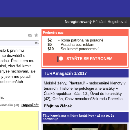
Neregistrovaný
Přihlásit
Registrovat
Podpořte nás
$2
- Ikona patrona na poradně
#6
$5
- Poradna bez reklam
$10
- Soukromé poradenství
ošlo k prvnímu
m se dozvěděl o
STAŇTE SE PATRONEM
s vodou. Řekl jsem mu
žel, zkoušel krmit
roznýše nechovám, ale
TERAmagazín 1/2017
iny jsem mu poradil
ez sebemenších
Mořské želvy, Playtsauři - nedoceněné klenoty v
teráriích, Historie herpetologie a teraristiky v
České republice - část 10., Úvod do teraristiky
ní.
(42), Omán, Chov rovnakonôžok rodu Porcellio;
uhlasím (-0)
Odpovědět
Přejít na článek
Táto kapela má milióny fanúšikov - až na to, že
neexistuje