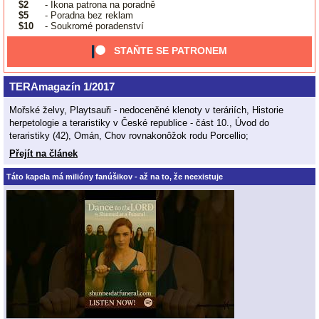
$2
- Ikona patrona na poradně
$5
- Poradna bez reklam
$10
- Soukromé poradenství
STAŇTE SE PATRONEM
TERAmagazín 1/2017
Mořské želvy, Playtsauři - nedoceněné klenoty v teráriích, Historie
herpetologie a teraristiky v České republice - část 10., Úvod do
teraristiky (42), Omán, Chov rovnakonôžok rodu Porcellio;
Přejít na článek
Táto kapela má milióny fanúšikov - až na to, že neexistuje