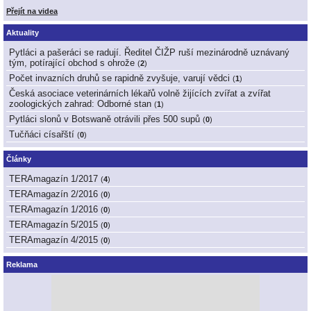
Přejít na videa
Aktuality
Pytláci a pašeráci se radují. Ředitel ČIŽP ruší mezinárodně uznávaný
tým, potírající obchod s ohrože
(
2
)
Počet invazních druhů se rapidně zvyšuje, varují vědci
(
1
)
Česká asociace veterinárních lékařů volně žijících zvířat a zvířat
zoologických zahrad: Odborné stan
(
1
)
Pytláci slonů v Botswaně otrávili přes 500 supů
(
0
)
Tučňáci císařští
(
0
)
Články
TERAmagazín 1/2017
(
4
)
TERAmagazín 2/2016
(
0
)
TERAmagazín 1/2016
(
0
)
TERAmagazín 5/2015
(
0
)
TERAmagazín 4/2015
(
0
)
Reklama