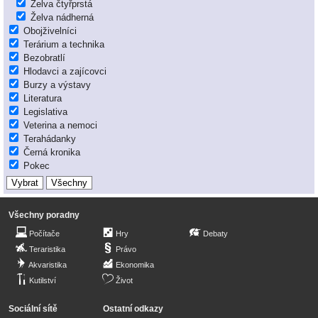
Želva čtyřprstá
Želva nádherná
Obojživelníci
Terárium a technika
Bezobratlí
Hlodavci a zajícovci
Burzy a výstavy
Literatura
Legislativa
Veterina a nemoci
Terahádanky
Černá kronika
Pokec
Všechny poradny
Počítače
Hry
Debaty
Teraristika
Právo
Akvaristika
Ekonomika
Kutilství
Život
Sociální sítě
Ostatní odkazy