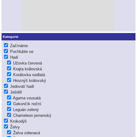
Kategorie
Začínáme
Pochlubte se
Hadi
Užovka červená
Krajta královská
Korálovka sedlatá
Hroznýš královský
Jedovatí hadi
Ještěři
Agama vousatá
Gekončík noční
Leguán zelený
Chameleon jemenský
Krokodýli
Želvy
Želva zelenavá