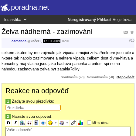
poradna.net
Neregistrovaný
Přihlásit
Registrovat
Želva nádherná - zazimování
#15
osmanda
@
kačer1
,
17.10.2009
16:01
celkem akutne by me zajimalo jak vipada zimujici zelva!!nektere jsou cile a
nktere tak napolo zazimovane a nektere vipadaj celkem dost divne-hlava a
koncetiny maj vlacne,jsou jako hadrova panenka a pritom spi.nema
nahodou zazimovana zelva byt zatahla?diky
Souhlasím (+0)
Nesouhlasím (-0)
Odpovědět
Reakce na odpověď
1
Zadajte svou přezdívku:
2
Napište svou odpověď:
Mimo téma