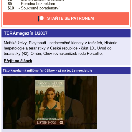
$5
- Poradna bez reklam
$10
- Soukromé poradenství
STAŇTE SE PATRONEM
TERAmagazín 1/2017
Mořské želvy, Playtsauři - nedoceněné klenoty v teráriích, Historie
herpetologie a teraristiky v České republice - část 10., Úvod do
teraristiky (42), Omán, Chov rovnakonôžok rodu Porcellio;
Přejít na článek
Táto kapela má milióny fanúšikov - až na to, že neexistuje