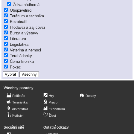
Želva nádherná
Obojživelníci
Terárium a technika
Bezobratlí
Hlodavci a zajícovci
Burzy a výstavy
Literatura
Legislativa
Veterina a nemoci
Terahádanky
Černá kronika
Pokec
Všechny poradny
Počítače
Hry
Debaty
Teraristika
Právo
Akvaristika
Ekonomika
Kutilství
Život
Sociální sítě
Ostatní odkazy