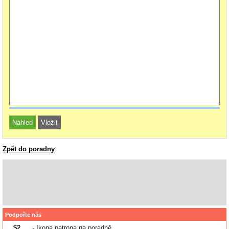
Zpět do poradny
Podpořte nás
$2
- Ikona patrona na poradně