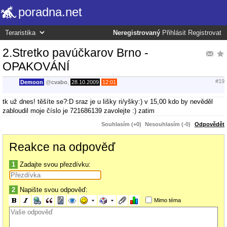
poradna.net
Neregistrovaný
Přihlásit
Registrovat
2.Stretko pavúčkarov Brno -
OPAKOVÁNÍ
#19
Demoon
@
cvabo
,
28.10.2009
12:01
tk už dnes! těšíte se?:D sraz je u lišky ri/yšky:) v 15,00 kdo by nevěděl
zabloudil moje číslo je 721686139 zavolejte :) zatim
Souhlasím (+0)
Nesouhlasím (-0)
Odpovědět
Reakce na odpověď
1
Zadajte svou přezdívku:
2
Napište svou odpověď:
Mimo téma