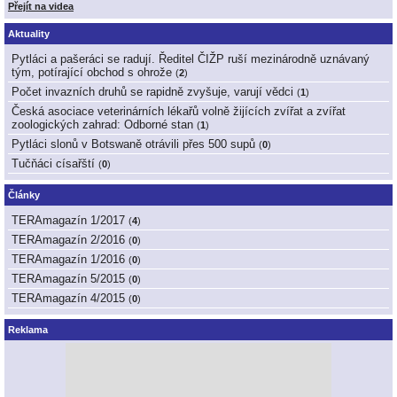
Přejít na videa
Aktuality
Pytláci a pašeráci se radují. Ředitel ČIŽP ruší mezinárodně uznávaný
tým, potírající obchod s ohrože
(
2
)
Počet invazních druhů se rapidně zvyšuje, varují vědci
(
1
)
Česká asociace veterinárních lékařů volně žijících zvířat a zvířat
zoologických zahrad: Odborné stan
(
1
)
Pytláci slonů v Botswaně otrávili přes 500 supů
(
0
)
Tučňáci císařští
(
0
)
Články
TERAmagazín 1/2017
(
4
)
TERAmagazín 2/2016
(
0
)
TERAmagazín 1/2016
(
0
)
TERAmagazín 5/2015
(
0
)
TERAmagazín 4/2015
(
0
)
Reklama