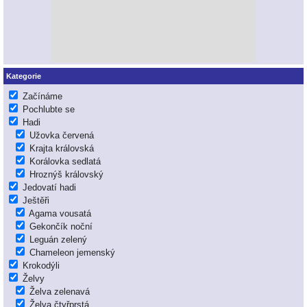
Kategorie
Začínáme
Pochlubte se
Hadi
Užovka červená
Krajta královská
Korálovka sedlatá
Hroznýš královský
Jedovatí hadi
Ještěři
Agama vousatá
Gekončík noční
Leguán zelený
Chameleon jemenský
Krokodýli
Želvy
Želva zelenavá
Želva čtyřprstá