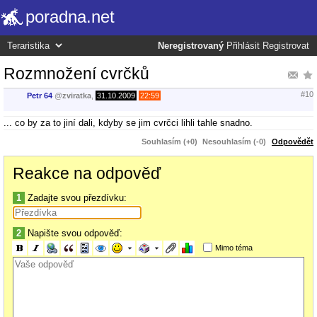
poradna.net
Neregistrovaný
Přihlásit
Registrovat
Rozmnožení cvrčků
#10
Petr 64
@
zviratka
,
31.10.2009
22:59
... co by za to jiní dali, kdyby se jim cvrčci lihli tahle snadno.
Souhlasím (+0)
Nesouhlasím (-0)
Odpovědět
Reakce na odpověď
1
Zadajte svou přezdívku:
2
Napište svou odpověď:
Mimo téma