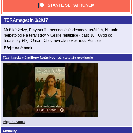
STAŇTE SE PATRONEM
TERAmagazín 1/2017
Mořské želvy, Playtsauři - nedoceněné klenoty v teráriích, Historie
herpetologie a teraristiky v České republice - část 10., Úvod do
teraristiky (42), Omán, Chov rovnakonôžok rodu Porcellio;
Přejít na článek
Táto kapela má milióny fanúšikov - až na to, že neexistuje
Přejít na videa
Aktuality