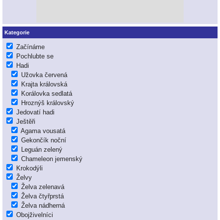
Kategorie
Začínáme
Pochlubte se
Hadi
Užovka červená
Krajta královská
Korálovka sedlatá
Hroznýš královský
Jedovatí hadi
Ještěři
Agama vousatá
Gekončík noční
Leguán zelený
Chameleon jemenský
Krokodýli
Želvy
Želva zelenavá
Želva čtyřprstá
Želva nádherná
Obojživelníci