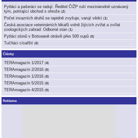
Pytláci a pašeráci se radují. Ředitel ČIŽP ruší mezinárodně uznávaný
tým, potírající obchod s ohrože
(
2
)
Počet invazních druhů se rapidně zvyšuje, varují vědci
(
1
)
Česká asociace veterinárních lékařů volně žijících zvířat a zvířat
zoologických zahrad: Odborné stan
(
1
)
Pytláci slonů v Botswaně otrávili přes 500 supů
(
0
)
Tučňáci císařští
(
0
)
Články
TERAmagazín 1/2017
(
4
)
TERAmagazín 2/2016
(
0
)
TERAmagazín 1/2016
(
0
)
TERAmagazín 5/2015
(
0
)
TERAmagazín 4/2015
(
0
)
Reklama