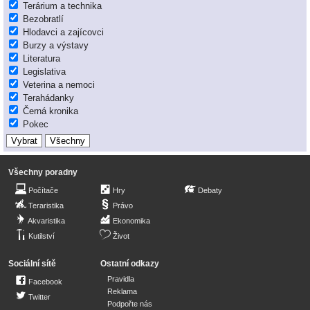
Terárium a technika
Bezobratlí
Hlodavci a zajícovci
Burzy a výstavy
Literatura
Legislativa
Veterina a nemoci
Terahádanky
Černá kronika
Pokec
Všechny poradny
Počítače
Hry
Debaty
Teraristika
Právo
Akvaristika
Ekonomika
Kutilství
Život
Sociální sítě
Ostatní odkazy
Pravidla
Facebook
Reklama
Twitter
Podpořte nás