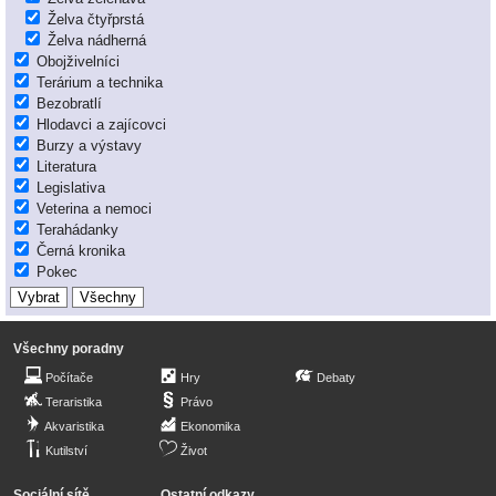
Želva čtyřprstá
Želva nádherná
Obojživelníci
Terárium a technika
Bezobratlí
Hlodavci a zajícovci
Burzy a výstavy
Literatura
Legislativa
Veterina a nemoci
Terahádanky
Černá kronika
Pokec
Všechny poradny
Počítače
Hry
Debaty
Teraristika
Právo
Akvaristika
Ekonomika
Kutilství
Život
Sociální sítě
Ostatní odkazy