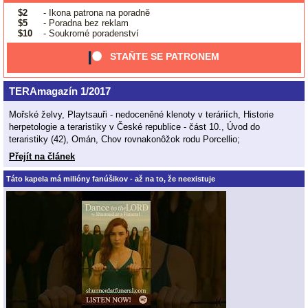
$2
- Ikona patrona na poradně
$5
- Poradna bez reklam
$10
- Soukromé poradenství
STAŇTE SE PATRONEM
TERAmagazín 1/2017
Mořské želvy, Playtsauři - nedoceněné klenoty v teráriích, Historie
herpetologie a teraristiky v České republice - část 10., Úvod do
teraristiky (42), Omán, Chov rovnakonôžok rodu Porcellio;
Přejít na článek
Táto kapela má milióny fanúšikov - až na to, že neexistuje