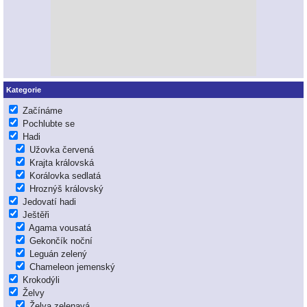
Kategorie
Začínáme
Pochlubte se
Hadi
Užovka červená
Krajta královská
Korálovka sedlatá
Hroznýš královský
Jedovatí hadi
Ještěři
Agama vousatá
Gekončík noční
Leguán zelený
Chameleon jemenský
Krokodýli
Želvy
Želva zelenavá