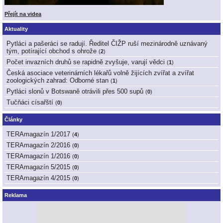
Přejít na videa
Aktuality
Pytláci a pašeráci se radují. Ředitel ČIŽP ruší mezinárodně uznávaný
tým, potírající obchod s ohrože
(
2
)
Počet invazních druhů se rapidně zvyšuje, varují vědci
(
1
)
Česká asociace veterinárních lékařů volně žijících zvířat a zvířat
zoologických zahrad: Odborné stan
(
1
)
Pytláci slonů v Botswaně otrávili přes 500 supů
(
0
)
Tučňáci císařští
(
0
)
Články
TERAmagazín 1/2017
(
4
)
TERAmagazín 2/2016
(
0
)
TERAmagazín 1/2016
(
0
)
TERAmagazín 5/2015
(
0
)
TERAmagazín 4/2015
(
0
)
Reklama