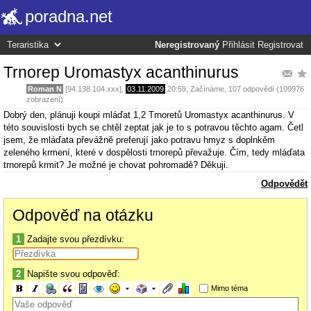
poradna.net
Neregistrovaný
Přihlásit
Registrovat
Trnorep Uromastyx acanthinurus
Roman N
[94.138.104.xxx],
03.11.2009
20:59
,
Začínáme
, 107 odpovědí (109976
zobrazení)
Dobrý den, plánuji koupi mláďat 1,2 Trnoretů Uromastyx acanthinurus. V
této souvislosti bych se chtěl zeptat jak je to s potravou těchto agam. Četl
jsem, že mláďata převážně preferují jako potravu hmyz s doplnkěm
zeleného krmení, které v dospělosti trnorepů převažuje. Čím, tedy mláďata
trnorepů krmit? Je možné je chovat pohromadě? Děkuji.
Odpovědět
Odpověď na otázku
1
Zadajte svou přezdívku:
2
Napište svou odpověď:
Mimo téma