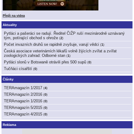
Přejít na videa
Aktuality
Pytláci a pašeráci se radují. Ředitel ČIŽP ruší mezinárodně uznávaný
tým, potírající obchod s ohrože
(
2
)
Počet invazních druhů se rapidně zvyšuje, varují vědci
(
1
)
Česká asociace veterinárních lékařů volně žijících zvířat a zvířat
zoologických zahrad: Odborné stan
(
1
)
Pytláci slonů v Botswaně otrávili přes 500 supů
(
0
)
Tučňáci císařští
(
0
)
Články
TERAmagazín 1/2017
(
4
)
TERAmagazín 2/2016
(
0
)
TERAmagazín 1/2016
(
0
)
TERAmagazín 5/2015
(
0
)
TERAmagazín 4/2015
(
0
)
Reklama