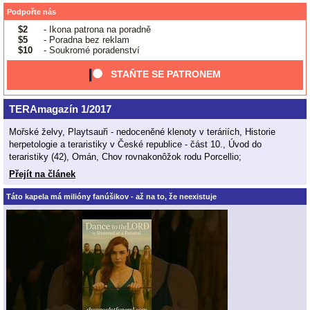
Podpořte nás
$2
- Ikona patrona na poradně
$5
- Poradna bez reklam
$10
- Soukromé poradenství
STAŇTE SE PATRONEM
TERAmagazín 1/2017
Mořské želvy, Playtsauři - nedoceněné klenoty v teráriích, Historie
herpetologie a teraristiky v České republice - část 10., Úvod do
teraristiky (42), Omán, Chov rovnakonôžok rodu Porcellio;
Přejít na článek
Táto kapela má milióny fanúšikov - až na to, že neexistuje