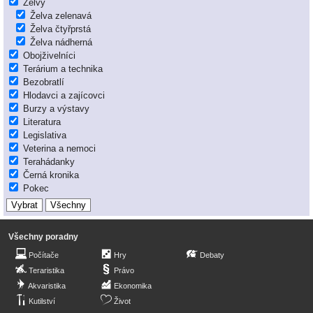
Želvy
Želva zelenavá
Želva čtyřprstá
Želva nádherná
Obojživelníci
Terárium a technika
Bezobratlí
Hlodavci a zajícovci
Burzy a výstavy
Literatura
Legislativa
Veterina a nemoci
Terahádanky
Černá kronika
Pokec
Všechny poradny
Počítače
Hry
Debaty
Teraristika
Právo
Akvaristika
Ekonomika
Kutilství
Život