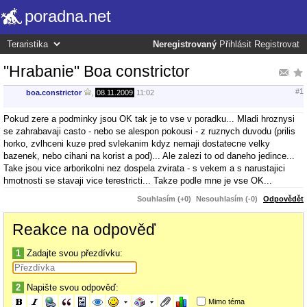
poradna.net
Neregistrovaný
Přihlásit
Registrovat
"Hrabanie" Boa constrictor
#1
boa.constrictor
,
08.11.2009
11:02
Pokud zere a podminky jsou OK tak je to vse v poradku... Mladi hroznysi
se zahrabavaji casto - nebo se alespon pokousi - z ruznych duvodu (prilis
horko, zvlhceni kuze pred svlekanim kdyz nemaji dostatecne velky
bazenek, nebo cihani na korist a pod)... Ale zalezi to od daneho jedince...
Take jsou vice arborikolni nez dospela zvirata - s vekem a s narustajici
hmotnosti se stavaji vice terestricti... Takze podle mne je vse OK...
Souhlasím (+0)
Nesouhlasím (-0)
Odpovědět
Reakce na odpověď
1
Zadajte svou přezdívku:
2
Napište svou odpověď:
Mimo téma