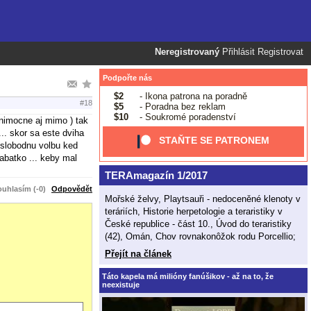
Neregistrovaný
Přihlásit
Registrovat
Podpořte nás
$2
- Ikona patrona na poradně
#18
$5
- Poradna bez reklam
$10
- Soukromé poradenství
ynimocne aj mimo ) tak
.. skor sa este dviha
STAŇTE SE PATRONEM
a slobodnu volbu ked
abatko ... keby mal
TERAmagazín 1/2017
uhlasím (-0)
Odpovědět
Mořské želvy, Playtsauři - nedoceněné klenoty v
teráriích, Historie herpetologie a teraristiky v
České republice - část 10., Úvod do teraristiky
(42), Omán, Chov rovnakonôžok rodu Porcellio;
Přejít na článek
Táto kapela má milióny fanúšikov - až na to, že
neexistuje