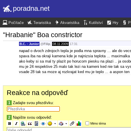
poradna.net
Počítače
Teraristika
Akvaristika
Kutilství
Hry
P
"Hrabanie" Boa constrictor
B.C. - Junior
@
Filip
,
08.11.2009
17:31
napad o dvoch zdrojoch tepla je podla mna spravny ... ale do vec
spava iba na okraji kamena kde je najnizsia teplota ... maximalka
ako keby si sa mal ty plazit po horucom piesku na plazi .. ja osob
mu je 24 respektive 25 malo tak lezi na kameni ked nie tak sa vy
vsade 28 tak sa moze aj rozkrajat ked mu je teplo ... a aspon ten
Reakce na odpověď
1
Zadajte svou přezdívku:
2
Napište svou odpověď:
Mimo téma