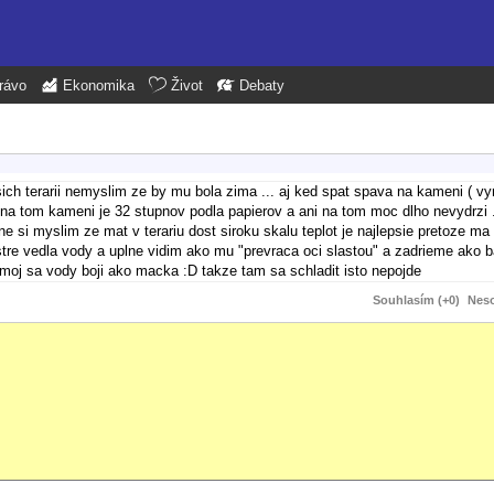
rávo
Ekonomika
Život
Debaty
sich terarii nemyslim ze by mu bola zima ... aj ked spat spava na kameni ( v
 na tom kameni je 32 stupnov podla papierov a ani na tom moc dlho nevydrzi .
ne si myslim ze mat v terariu dost siroku skalu teplot je najlepsie pretoze m
stre vedla vody a uplne vidim ako mu "prevraca oci slastou" a zadrieme ako b
 moj sa vody boji ako macka :D takze tam sa schladit isto nepojde
Souhlasím (+0)
Neso