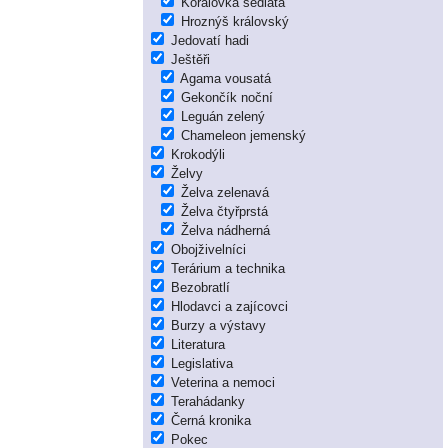
Korálovka sedlatá
Hroznýš královský
Jedovatí hadi
Ještěři
Agama vousatá
Gekončík noční
Leguán zelený
Chameleon jemenský
Krokodýli
Želvy
Želva zelenavá
Želva čtyřprstá
Želva nádherná
Obojživelníci
Terárium a technika
Bezobratlí
Hlodavci a zajícovci
Burzy a výstavy
Literatura
Legislativa
Veterina a nemoci
Terahádanky
Černá kronika
Pokec