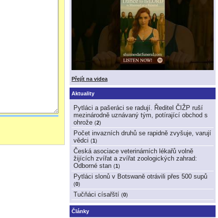
Přejít na videa
Aktuality
Pytláci a pašeráci se radují. Ředitel ČIŽP ruší
mezinárodně uznávaný tým, potírající obchod s
ohrože
(
2
)
Počet invazních druhů se rapidně zvyšuje, varují
vědci
(
1
)
Česká asociace veterinárních lékařů volně
žijících zvířat a zvířat zoologických zahrad:
Odborné stan
(
1
)
Pytláci slonů v Botswaně otrávili přes 500 supů
(
0
)
Tučňáci císařští
(
0
)
Články