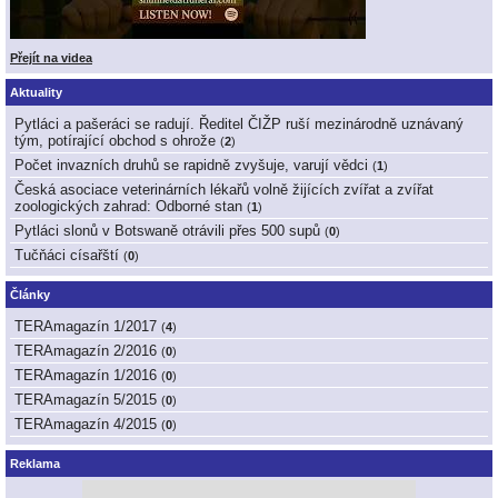
Přejít na videa
Aktuality
Pytláci a pašeráci se radují. Ředitel ČIŽP ruší mezinárodně uznávaný
tým, potírající obchod s ohrože
(
2
)
Počet invazních druhů se rapidně zvyšuje, varují vědci
(
1
)
Česká asociace veterinárních lékařů volně žijících zvířat a zvířat
zoologických zahrad: Odborné stan
(
1
)
Pytláci slonů v Botswaně otrávili přes 500 supů
(
0
)
Tučňáci císařští
(
0
)
Články
TERAmagazín 1/2017
(
4
)
TERAmagazín 2/2016
(
0
)
TERAmagazín 1/2016
(
0
)
TERAmagazín 5/2015
(
0
)
TERAmagazín 4/2015
(
0
)
Reklama