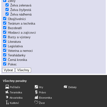
Želvy
Želva zelenavá
Želva čtyřprstá
Želva nádherná
Obojživelníci
Terárium a technika
Bezobratlí
Hlodavci a zajícovci
Burzy a výstavy
Literatura
Legislativa
Veterina a nemoci
Terahádanky
Černá kronika
Pokec
Všechny poradny
Počítače
Hry
Debaty
Teraristika
Právo
Akvaristika
Ekonomika
Kutilství
Život