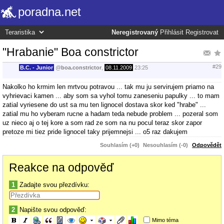
poradna.net
Neregistrovaný
Přihlásit
Registrovat
"Hrabanie" Boa constrictor
#29
B.C. - Junior
@
boa.constrictor
,
08.11.2009
23:25
Nakolko ho krmim len mrtvou potravou ... tak mu ju servirujem priamo na
vyhrievaci kamen ... aby som sa vyhol tomu zaneseniu papulky ... to mam
zatial vyriesene do ust sa mu ten lignocel dostava skor ked "hrabe" ...
zatial mu ho vyberam rucne a hadam teda nebude problem ... pozeral som
uz nieco aj o tej kore a som rad ze som na nu pocul teraz skor zapor
pretoze mi tiez pride lignocel taky prijemnejsi ... o5 raz dakujem
Souhlasím (+0)
Nesouhlasím (-0)
Odpovědět
Reakce na odpověď
1
Zadajte svou přezdívku:
2
Napište svou odpověď:
Mimo téma