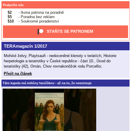
Podpořte nás
$2
- Ikona patrona na poradně
$5
- Poradna bez reklam
$10
- Soukromé poradenství
STAŇTE SE PATRONEM
TERAmagazín 1/2017
Mořské želvy, Playtsauři - nedoceněné klenoty v teráriích, Historie
herpetologie a teraristiky v České republice - část 10., Úvod do
teraristiky (42), Omán, Chov rovnakonôžok rodu Porcellio;
Přejít na článek
Táto kapela má milióny fanúšikov - až na to, že neexistuje