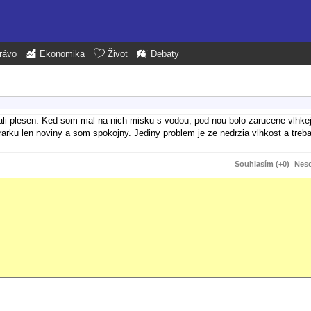
rávo
Ekonomika
Život
Debaty
ali plesen. Ked som mal na nich misku s vodou, pod nou bolo zarucene vlhkej
arku len noviny a som spokojny. Jediny problem je ze nedrzia vlhkost a treba
Souhlasím (+0)
Neso