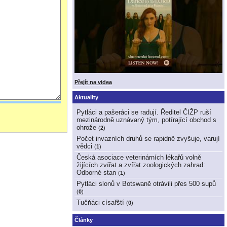
Přejít na videa
Aktuality
Pytláci a pašeráci se radují. Ředitel ČIŽP ruší
mezinárodně uznávaný tým, potírající obchod s
ohrože
(
2
)
Počet invazních druhů se rapidně zvyšuje, varují
vědci
(
1
)
Česká asociace veterinárních lékařů volně
žijících zvířat a zvířat zoologických zahrad:
Odborné stan
(
1
)
Pytláci slonů v Botswaně otrávili přes 500 supů
(
0
)
Tučňáci císařští
(
0
)
Články