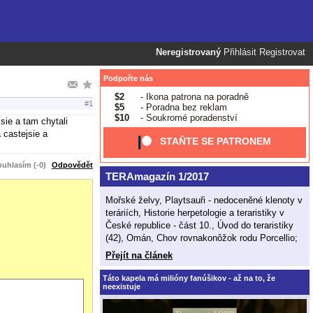
Neregistrovaný
Přihlásit
Registrovat
Podpořte nás
$2
- Ikona patrona na poradně
#1
$5
- Poradna bez reklam
$10
- Soukromé poradenství
sie a tam chytali
 castejsie a
STAŇTE SE PATRONEM
uhlasím (-0)
Odpovědět
TERAmagazín 1/2017
Mořské želvy, Playtsauři - nedoceněné klenoty v
teráriích, Historie herpetologie a teraristiky v
České republice - část 10., Úvod do teraristiky
(42), Omán, Chov rovnakonôžok rodu Porcellio;
Přejít na článek
Táto kapela má milióny fanúšikov - až na to, že
neexistuje