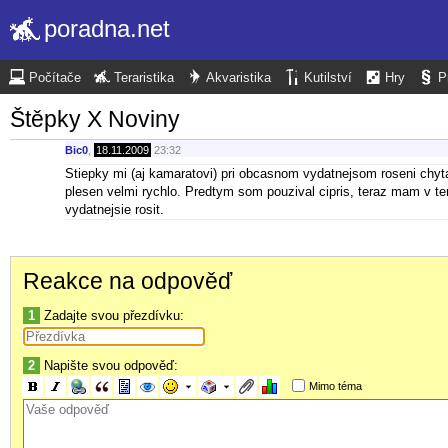
poradna.net
Počítače
Teraristika
Akvaristika
Kutilství
Hry
P
Štěpky X Noviny
Bic0
,
18.11.2009
23:32
Stiepky mi (aj kamaratovi) pri obcasnom vydatnejsom roseni chyt
plesen velmi rychlo. Predtym som pouzival cipris, teraz mam v ter
vydatnejsie rosit.
Reakce na odpověď
1
Zadajte svou přezdívku:
2
Napište svou odpověď:
Mimo téma