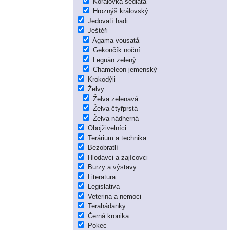
Korálovka sedlatá
Hroznýš královský
Jedovatí hadi
Ještěři
Agama vousatá
Gekončík noční
Leguán zelený
Chameleon jemenský
Krokodýli
Želvy
Želva zelenavá
Želva čtyřprstá
Želva nádherná
Obojživelníci
Terárium a technika
Bezobratlí
Hlodavci a zajícovci
Burzy a výstavy
Literatura
Legislativa
Veterina a nemoci
Terahádanky
Černá kronika
Pokec