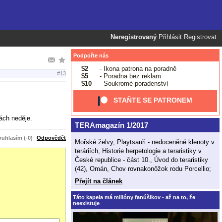
Neregistrovaný
Přihlásit
Registrovat
Podpořte nás
$2
- Ikona patrona na poradně
#13
$5
- Poradna bez reklam
$10
- Soukromé poradenství
STAŇTE SE PATRONEM
ách neděje.
TERAmagazín 1/2017
uhlasím (-0)
Odpovědět
Mořské želvy, Playtsauři - nedoceněné klenoty v
teráriích, Historie herpetologie a teraristiky v
České republice - část 10., Úvod do teraristiky
(42), Omán, Chov rovnakonôžok rodu Porcellio;
Přejít na článek
Táto kapela má milióny fanúšikov - až na to, že
neexistuje