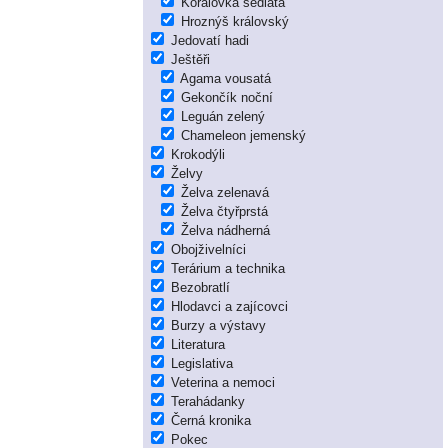
Korálovka sedlatá
Hroznýš královský
Jedovatí hadi
Ještěři
Agama vousatá
Gekončík noční
Leguán zelený
Chameleon jemenský
Krokodýli
Želvy
Želva zelenavá
Želva čtyřprstá
Želva nádherná
Obojživelníci
Terárium a technika
Bezobratlí
Hlodavci a zajícovci
Burzy a výstavy
Literatura
Legislativa
Veterina a nemoci
Terahádanky
Černá kronika
Pokec