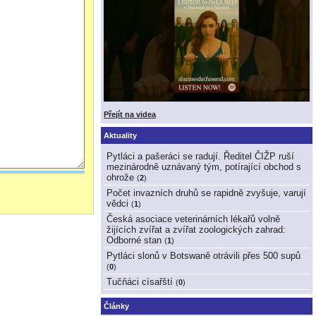
Přejít na videa
Aktuality
Pytláci a pašeráci se radují. Ředitel ČIŽP ruší
mezinárodně uznávaný tým, potírající obchod s
ohrože
(
2
)
Počet invazních druhů se rapidně zvyšuje, varují
vědci
(
1
)
Česká asociace veterinárních lékařů volně
žijících zvířat a zvířat zoologických zahrad:
Odborné stan
(
1
)
Pytláci slonů v Botswaně otrávili přes 500 supů
(
0
)
Tučňáci císařští
(
0
)
Články