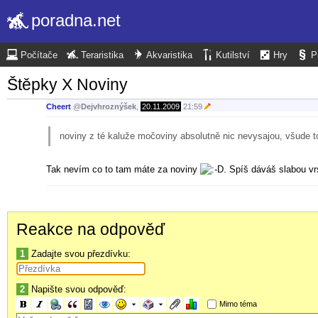
poradna.net
Počítače
Teraristika
Akvaristika
Kutilství
Hry
P
Štěpky X Noviny
Cheert
@
Dejvhroznýšek
,
20.11.2009
21:59
noviny z té kaluže močoviny absolutně nic nevysajou, všude to
Tak nevím co to tam máte za noviny
. Spíš dáváš slabou vr
Reakce na odpověď
1
Zadajte svou přezdívku:
2
Napište svou odpověď:
Mimo téma