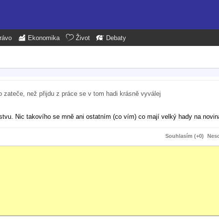
rávo
Ekonomika
Život
Debaty
 zateče, než přijdu z práce se v tom hadi krásně vyválej
stvu. Nic takovího se mně ani ostatním (co vím) co mají velký hady na novin
Souhlasím (+0)
Neso