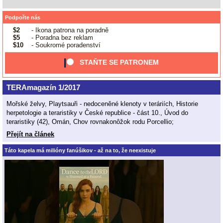
Podpořte nás
$2
- Ikona patrona na poradně
$5
- Poradna bez reklam
$10
- Soukromé poradenství
STAŇTE SE PATRONEM
TERAmagazín 1/2017
Mořské želvy, Playtsauři - nedoceněné klenoty v teráriích, Historie
herpetologie a teraristiky v České republice - část 10., Úvod do
teraristiky (42), Omán, Chov rovnakonôžok rodu Porcellio;
Přejít na článek
Táto kapela má milióny fanúšikov - až na to, že neexistuje