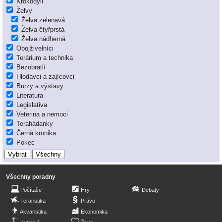
Krokodýli
Želvy
Želva zelenavá
Želva čtyřprstá
Želva nádherná
Obojživelníci
Terárium a technika
Bezobratlí
Hlodavci a zajícovci
Burzy a výstavy
Literatura
Legislativa
Veterina a nemoci
Terahádanky
Černá kronika
Pokec
Všechny poradny
Počítače
Hry
Debaty
Teraristika
Právo
Akvaristika
Ekonomika