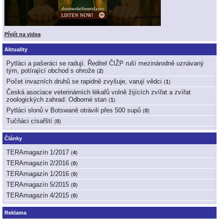
Přejít na videa
Aktuality
Pytláci a pašeráci se radují. Ředitel ČIŽP ruší mezinárodně uznávaný
tým, potírající obchod s ohrože
(
2
)
Počet invazních druhů se rapidně zvyšuje, varují vědci
(
1
)
Česká asociace veterinárních lékařů volně žijících zvířat a zvířat
zoologických zahrad: Odborné stan
(
1
)
Pytláci slonů v Botswaně otrávili přes 500 supů
(
0
)
Tučňáci císařští
(
0
)
Články
TERAmagazín 1/2017
(
4
)
TERAmagazín 2/2016
(
0
)
TERAmagazín 1/2016
(
0
)
TERAmagazín 5/2015
(
0
)
TERAmagazín 4/2015
(
0
)
Reklama