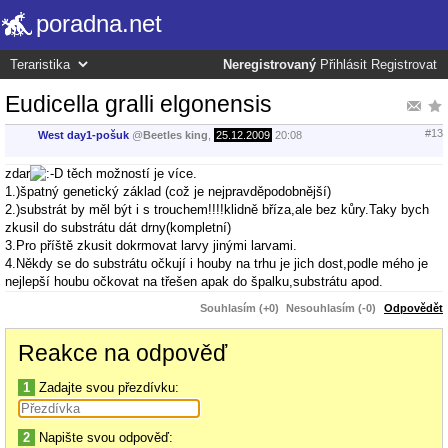
poradna.net
Neregistrovaný
Přihlásit
Registrovat
Eudicella gralli elgonensis
#13
West day1-pošuk
@
Beetles king
,
25.12.2009
20:08
zdar
těch možností je více.
1.)špatný genetický základ (což je nejpravděpodobnější)
2.)substrát by měl být i s trouchem!!!!klidně bříza,ale bez kůry.Taky bych
zkusil do substrátu dát drny(kompletní)
3.Pro příště zkusit dokrmovat larvy jinými larvami.
4.Někdy se do substrátu očkují i houby na trhu je jich dost,podle mého je
nejlepší houbu očkovat na třešen apak do špalku,substrátu apod.
Souhlasím (+0)
Nesouhlasím (-0)
Odpovědět
Reakce na odpověď
1
Zadajte svou přezdívku:
2
Napište svou odpověď: