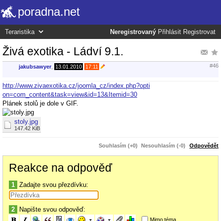
poradna.net
Neregistrovaný
Přihlásit
Registrovat
Živá exotika - Ládví 9.1.
#46
jakubsawyer
,
13.01.2010
17:11
http://www.zivaexotika.cz/joomla_cz/index.php?opti
on=com_content&task=view&id=13&Itemid=30
Plánek stolů je dole v GIF.
stoly.jpg
147.42 KiB
Souhlasím (+0)
Nesouhlasím (-0)
Odpovědět
Reakce na odpověď
1
Zadajte svou přezdívku:
2
Napište svou odpověď:
Mimo téma