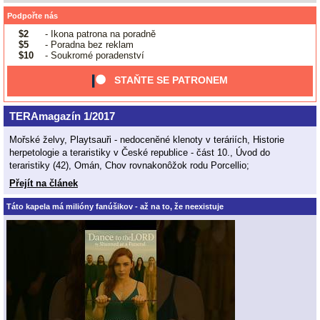
Podpořte nás
$2
- Ikona patrona na poradně
$5
- Poradna bez reklam
$10
- Soukromé poradenství
STAŇTE SE PATRONEM
TERAmagazín 1/2017
Mořské želvy, Playtsauři - nedoceněné klenoty v teráriích, Historie
herpetologie a teraristiky v České republice - část 10., Úvod do
teraristiky (42), Omán, Chov rovnakonôžok rodu Porcellio;
Přejít na článek
Táto kapela má milióny fanúšikov - až na to, že neexistuje