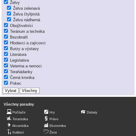
Želvy
Želva zelenavá
Želva čtyřprstá
Želva nádherná
Obojživelníci
Terárium a technika
Bezobratlí
Hlodavci a zajícovci
Burzy a výstavy
Literatura
Legislativa
Veterina a nemoci
Terahádanky
Černá kronika
Pokec
Všechny poradny
Počítače
Hry
Debaty
Teraristika
Právo
Akvaristika
Ekonomika
Kutilství
Život