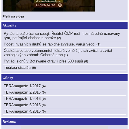
Přejít na videa
Aktuality
Pytláci a pašeráci se radují. Ředitel ČIŽP ruší mezinárodně uznávaný
tým, potírající obchod s ohrože
(
2
)
Počet invazních druhů se rapidně zvyšuje, varují vědci
(
1
)
Česká asociace veterinárních lékařů volně žijících zvířat a zvířat
zoologických zahrad: Odborné stan
(
1
)
Pytláci slonů v Botswaně otrávili přes 500 supů
(
0
)
Tučňáci císařští
(
0
)
Články
TERAmagazín 1/2017
(
4
)
TERAmagazín 2/2016
(
0
)
TERAmagazín 1/2016
(
0
)
TERAmagazín 5/2015
(
0
)
TERAmagazín 4/2015
(
0
)
Reklama