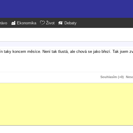
rávo
Ekonomika
Život
Debaty
 taky koncem měsíce. Není tak tlustá, ale chová se jako březí. Tak jsem zv
Souhlasím (+0)
Neso