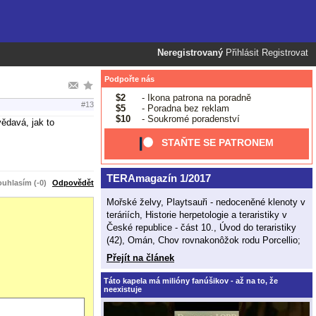
Neregistrovaný
Přihlásit
Registrovat
Podpořte nás
$2
- Ikona patrona na poradně
#13
$5
- Poradna bez reklam
$10
- Soukromé poradenství
ědavá, jak to
STAŇTE SE PATRONEM
TERAmagazín 1/2017
uhlasím (-0)
Odpovědět
Mořské želvy, Playtsauři - nedoceněné klenoty v
teráriích, Historie herpetologie a teraristiky v
České republice - část 10., Úvod do teraristiky
(42), Omán, Chov rovnakonôžok rodu Porcellio;
Přejít na článek
Táto kapela má milióny fanúšikov - až na to, že
neexistuje