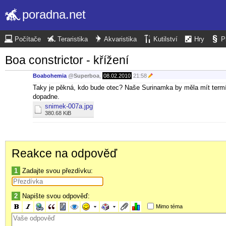
poradna.net
Počítače
Teraristika
Akvaristika
Kutilství
Hry
P
Boa constrictor - křížení
Boabohemia
@
Superboa
,
08.02.2010
21:58
Taky je pěkná, kdo bude otec? Naše Surinamka by měla mít termín
dopadne.
snimek-007a.jpg
380.68 KiB
Reakce na odpověď
1
Zadajte svou přezdívku:
2
Napište svou odpověď:
Mimo téma