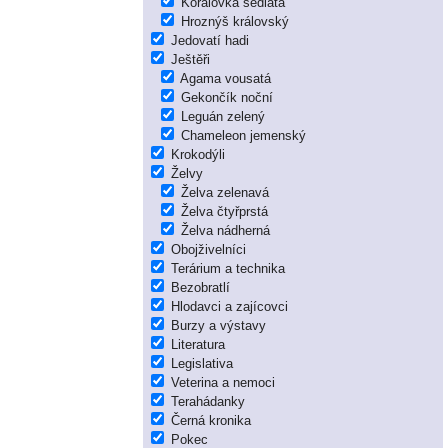
Korálovka sedlatá
Hroznýš královský
Jedovatí hadi
Ještěři
Agama vousatá
Gekončík noční
Leguán zelený
Chameleon jemenský
Krokodýli
Želvy
Želva zelenavá
Želva čtyřprstá
Želva nádherná
Obojživelníci
Terárium a technika
Bezobratlí
Hlodavci a zajícovci
Burzy a výstavy
Literatura
Legislativa
Veterina a nemoci
Terahádanky
Černá kronika
Pokec