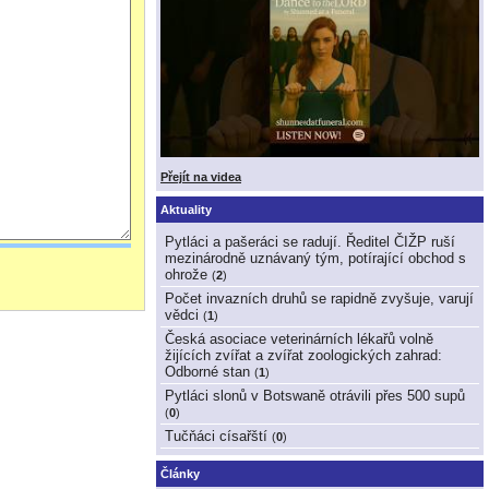
Přejít na videa
Aktuality
Pytláci a pašeráci se radují. Ředitel ČIŽP ruší
mezinárodně uznávaný tým, potírající obchod s
ohrože
(
2
)
Počet invazních druhů se rapidně zvyšuje, varují
vědci
(
1
)
Česká asociace veterinárních lékařů volně
žijících zvířat a zvířat zoologických zahrad:
Odborné stan
(
1
)
Pytláci slonů v Botswaně otrávili přes 500 supů
(
0
)
Tučňáci císařští
(
0
)
Články