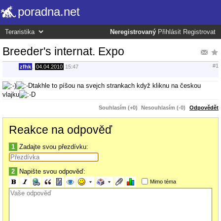
poradna.net
Neregistrovaný
Přihlásit
Registrovat
Breeder's internat. Expo
#1
zfhk
,
04.04.2010
15:47
takhle to píšou na svejch strankach když kliknu na českou
vlajku
Souhlasím (+0)
Nesouhlasím (-0)
Odpovědět
Reakce na odpověď
1
Zadajte svou přezdívku:
2
Napište svou odpověď:
Mimo téma