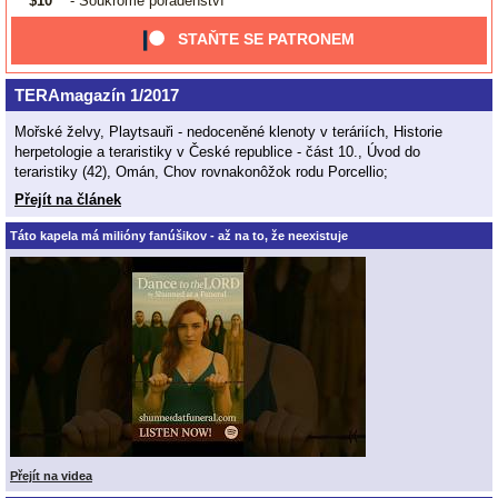
$10
- Soukromé poradenství
STAŇTE SE PATRONEM
TERAmagazín 1/2017
Mořské želvy, Playtsauři - nedoceněné klenoty v teráriích, Historie
herpetologie a teraristiky v České republice - část 10., Úvod do
teraristiky (42), Omán, Chov rovnakonôžok rodu Porcellio;
Přejít na článek
Táto kapela má milióny fanúšikov - až na to, že neexistuje
Přejít na videa