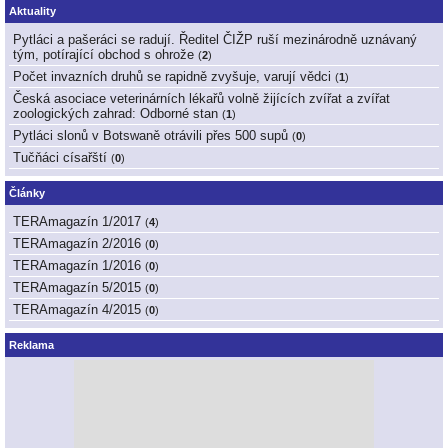
Aktuality
Pytláci a pašeráci se radují. Ředitel ČIŽP ruší mezinárodně uznávaný
tým, potírající obchod s ohrože
(
2
)
Počet invazních druhů se rapidně zvyšuje, varují vědci
(
1
)
Česká asociace veterinárních lékařů volně žijících zvířat a zvířat
zoologických zahrad: Odborné stan
(
1
)
Pytláci slonů v Botswaně otrávili přes 500 supů
(
0
)
Tučňáci císařští
(
0
)
Články
TERAmagazín 1/2017
(
4
)
TERAmagazín 2/2016
(
0
)
TERAmagazín 1/2016
(
0
)
TERAmagazín 5/2015
(
0
)
TERAmagazín 4/2015
(
0
)
Reklama