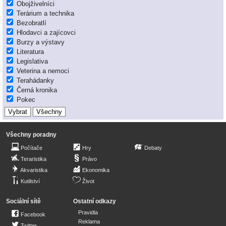
Obojživelníci
Terárium a technika
Bezobratlí
Hlodavci a zajícovci
Burzy a výstavy
Literatura
Legislativa
Veterina a nemoci
Terahádanky
Černá kronika
Pokec
Všechny poradny
Počítače
Hry
Debaty
Teraristika
Právo
Akvaristika
Ekonomika
Kutilství
Život
Sociální sítě
Ostatní odkazy
Pravidla
Facebook
Reklama
Twitter