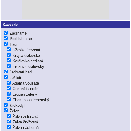
Kategorie
Začínáme
Pochlubte se
Hadi
Užovka červená
Krajta královská
Korálovka sedlatá
Hroznýš královský
Jedovatí hadi
Ještěři
Agama vousatá
Gekončík noční
Leguán zelený
Chameleon jemenský
Krokodýli
Želvy
Želva zelenavá
Želva čtyřprstá
Želva nádherná