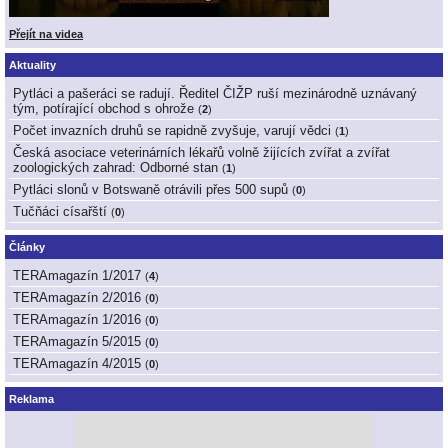
Přejít na videa
Aktuality
Pytláci a pašeráci se radují. Ředitel ČIŽP ruší mezinárodně uznávaný
tým, potírající obchod s ohrože
(
2
)
Počet invazních druhů se rapidně zvyšuje, varují vědci
(
1
)
Česká asociace veterinárních lékařů volně žijících zvířat a zvířat
zoologických zahrad: Odborné stan
(
1
)
Pytláci slonů v Botswaně otrávili přes 500 supů
(
0
)
Tučňáci císařští
(
0
)
Články
TERAmagazín 1/2017
(
4
)
TERAmagazín 2/2016
(
0
)
TERAmagazín 1/2016
(
0
)
TERAmagazín 5/2015
(
0
)
TERAmagazín 4/2015
(
0
)
Reklama