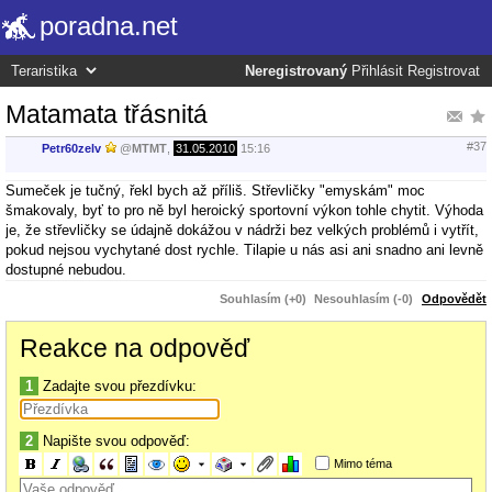
poradna.net
Neregistrovaný
Přihlásit
Registrovat
Matamata třásnitá
#37
Petr60zelv
@
MTMT
,
31.05.2010
15:16
Sumeček je tučný, řekl bych až příliš. Střevličky "emyskám" moc
šmakovaly, byť to pro ně byl heroický sportovní výkon tohle chytit. Výhoda
je, že střevličky se údajně dokážou v nádrži bez velkých problémů i vytřít,
pokud nejsou vychytané dost rychle. Tilapie u nás asi ani snadno ani levně
dostupné nebudou.
Souhlasím (+0)
Nesouhlasím (-0)
Odpovědět
Reakce na odpověď
1
Zadajte svou přezdívku:
2
Napište svou odpověď:
Mimo téma