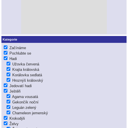
Kategorie
Začínáme
Pochlubte se
Hadi
Užovka červená
Krajta královská
Korálovka sedlatá
Hroznýš královský
Jedovatí hadi
Ještěři
Agama vousatá
Gekončík noční
Leguán zelený
Chameleon jemenský
Krokodýli
Želvy