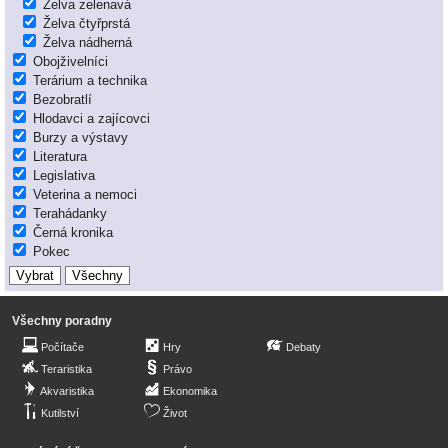
Želva zelenavá
Želva čtyřprstá
Želva nádherná
Obojživelníci
Terárium a technika
Bezobratlí
Hlodavci a zajícovci
Burzy a výstavy
Literatura
Legislativa
Veterina a nemoci
Terahádanky
Černá kronika
Pokec
Všechny poradny
Počítače
Hry
Debaty
Teraristika
Právo
Akvaristika
Ekonomika
Kutilství
Život