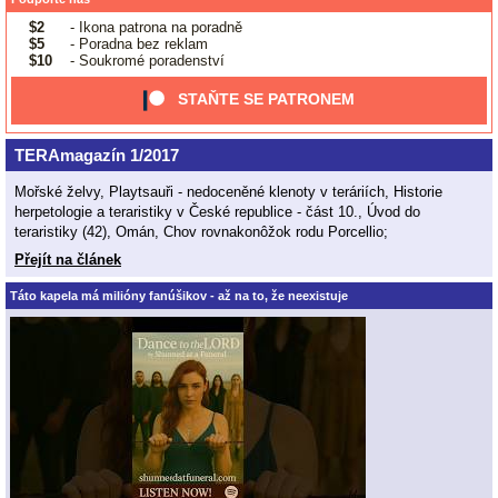
$2
- Ikona patrona na poradně
$5
- Poradna bez reklam
$10
- Soukromé poradenství
STAŇTE SE PATRONEM
TERAmagazín 1/2017
Mořské želvy, Playtsauři - nedoceněné klenoty v teráriích, Historie
herpetologie a teraristiky v České republice - část 10., Úvod do
teraristiky (42), Omán, Chov rovnakonôžok rodu Porcellio;
Přejít na článek
Táto kapela má milióny fanúšikov - až na to, že neexistuje