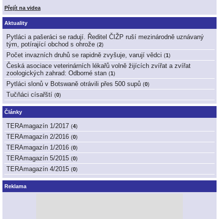
Přejít na videa
Aktuality
Pytláci a pašeráci se radují. Ředitel ČIŽP ruší mezinárodně uznávaný
tým, potírající obchod s ohrože
(
2
)
Počet invazních druhů se rapidně zvyšuje, varují vědci
(
1
)
Česká asociace veterinárních lékařů volně žijících zvířat a zvířat
zoologických zahrad: Odborné stan
(
1
)
Pytláci slonů v Botswaně otrávili přes 500 supů
(
0
)
Tučňáci císařští
(
0
)
Články
TERAmagazín 1/2017
(
4
)
TERAmagazín 2/2016
(
0
)
TERAmagazín 1/2016
(
0
)
TERAmagazín 5/2015
(
0
)
TERAmagazín 4/2015
(
0
)
Reklama