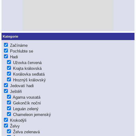
Kategorie
Začínáme
Pochlubte se
Hadi
Užovka červená
Krajta královská
Korálovka sedlatá
Hroznýš královský
Jedovatí hadi
Ještěři
Agama vousatá
Gekončík noční
Leguán zelený
Chameleon jemenský
Krokodýli
Želvy
Želva zelenavá