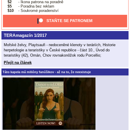
$2
- Ikona patrona na poradně
$5
- Poradna bez reklam
$10
- Soukromé poradenství
STAŇTE SE PATRONEM
TERAmagazín 1/2017
Mořské želvy, Playtsauři - nedoceněné klenoty v teráriích, Historie
herpetologie a teraristiky v České republice - část 10., Úvod do
teraristiky (42), Omán, Chov rovnakonôžok rodu Porcellio;
Přejít na článek
Táto kapela má milióny fanúšikov - až na to, že neexistuje