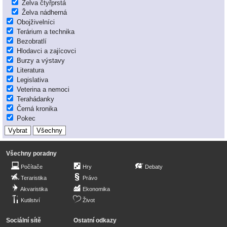
Želva čtyřprstá
Želva nádherná
Obojživelníci
Terárium a technika
Bezobratlí
Hlodavci a zajícovci
Burzy a výstavy
Literatura
Legislativa
Veterina a nemoci
Terahádanky
Černá kronika
Pokec
Všechny poradny
Počítače
Hry
Debaty
Teraristika
Právo
Akvaristika
Ekonomika
Kutilství
Život
Sociální sítě
Ostatní odkazy