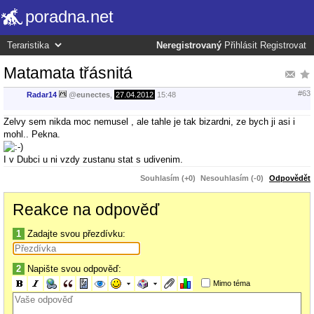
poradna.net
Neregistrovaný
Přihlásit
Registrovat
Matamata třásnitá
#63
Radar14
@
eunectes
,
27.04.2012
15:48
Zelvy sem nikda moc nemusel , ale tahle je tak bizardni, ze bych ji asi i
mohl.. Pekna.
I v Dubci u ni vzdy zustanu stat s udivenim.
Souhlasím (+0)
Nesouhlasím (-0)
Odpovědět
Reakce na odpověď
1
Zadajte svou přezdívku:
2
Napište svou odpověď:
Mimo téma