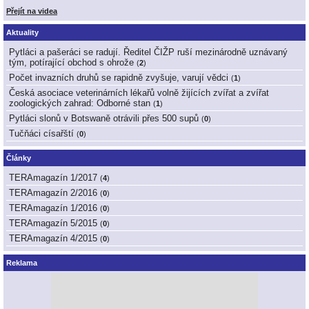
Přejít na videa
Aktuality
Pytláci a pašeráci se radují. Ředitel ČIŽP ruší mezinárodně uznávaný
tým, potírající obchod s ohrože
(
2
)
Počet invazních druhů se rapidně zvyšuje, varují vědci
(
1
)
Česká asociace veterinárních lékařů volně žijících zvířat a zvířat
zoologických zahrad: Odborné stan
(
1
)
Pytláci slonů v Botswaně otrávili přes 500 supů
(
0
)
Tučňáci císařští
(
0
)
Články
TERAmagazín 1/2017
(
4
)
TERAmagazín 2/2016
(
0
)
TERAmagazín 1/2016
(
0
)
TERAmagazín 5/2015
(
0
)
TERAmagazín 4/2015
(
0
)
Reklama