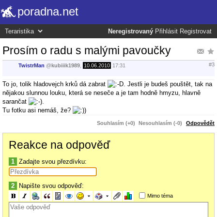
poradna.net
Neregistrovaný
Přihlásit
Registrovat
Prosím o radu s malými pavoučky
#3
TwistrMan
@
kubiiik1989
,
10.06.2010
17:31
To jo, tolik hladovejch krků dá zabrat
. Jestli je budeš pouštět, tak na
nějakou slunnou louku, která se neseče a je tam hodně hmyzu, hlavně
sarančat
.
Tu fotku asi nemáš, že?
Souhlasím (+0)
Nesouhlasím (-0)
Odpovědět
Reakce na odpověď
1
Zadajte svou přezdívku:
2
Napište svou odpověď:
Mimo téma