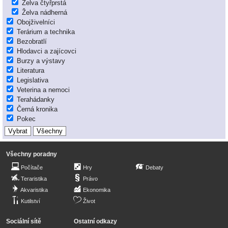
Želva čtyřprstá
Želva nádherná
Obojživelníci
Terárium a technika
Bezobratlí
Hlodavci a zajícovci
Burzy a výstavy
Literatura
Legislativa
Veterina a nemoci
Terahádanky
Černá kronika
Pokec
Všechny poradny
Počítače
Hry
Debaty
Teraristika
Právo
Akvaristika
Ekonomika
Kutilství
Život
Sociální sítě
Ostatní odkazy