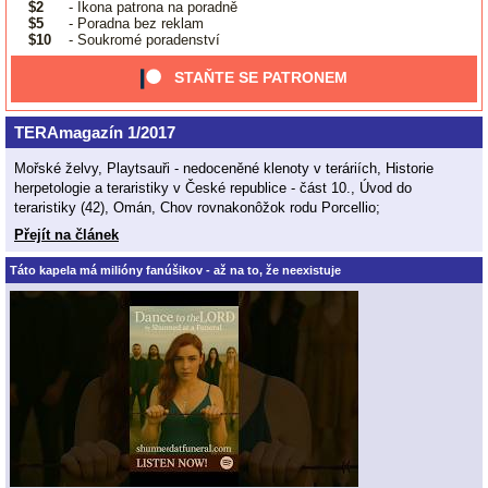
$2
- Ikona patrona na poradně
$5
- Poradna bez reklam
$10
- Soukromé poradenství
STAŇTE SE PATRONEM
TERAmagazín 1/2017
Mořské želvy, Playtsauři - nedoceněné klenoty v teráriích, Historie
herpetologie a teraristiky v České republice - část 10., Úvod do
teraristiky (42), Omán, Chov rovnakonôžok rodu Porcellio;
Přejít na článek
Táto kapela má milióny fanúšikov - až na to, že neexistuje