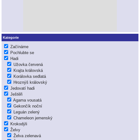
Kategorie
Začínáme
Pochlubte se
Hadi
Užovka červená
Krajta královská
Korálovka sedlatá
Hroznýš královský
Jedovatí hadi
Ještěři
Agama vousatá
Gekončík noční
Leguán zelený
Chameleon jemenský
Krokodýli
Želvy
Želva zelenavá