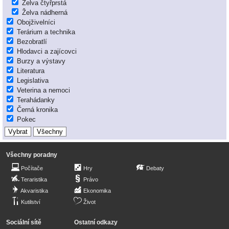
Želva čtyřprstá
Želva nádherná
Obojživelníci
Terárium a technika
Bezobratlí
Hlodavci a zajícovci
Burzy a výstavy
Literatura
Legislativa
Veterina a nemoci
Terahádanky
Černá kronika
Pokec
Všechny poradny
Počítače
Hry
Debaty
Teraristika
Právo
Akvaristika
Ekonomika
Kutilství
Život
Sociální sítě
Ostatní odkazy