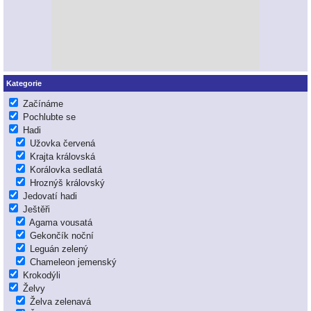
Kategorie
Začínáme
Pochlubte se
Hadi
Užovka červená
Krajta královská
Korálovka sedlatá
Hroznýš královský
Jedovatí hadi
Ještěři
Agama vousatá
Gekončík noční
Leguán zelený
Chameleon jemenský
Krokodýli
Želvy
Želva zelenavá