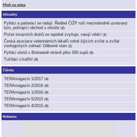
Přejít na videa
Aktuality
Pytláci a pašeráci se radují. Ředitel ČIŽP ruší mezinárodně uznávaný
tým, potírající obchod s ohrože
(
2
)
Počet invazních druhů se rapidně zvyšuje, varují vědci
(
1
)
Česká asociace veterinárních lékařů volně žijících zvířat a zvířat
zoologických zahrad: Odborné stan
(
1
)
Pytláci slonů v Botswaně otrávili přes 500 supů
(
0
)
Tučňáci císařští
(
0
)
Články
TERAmagazín 1/2017
(
4
)
TERAmagazín 2/2016
(
0
)
TERAmagazín 1/2016
(
0
)
TERAmagazín 5/2015
(
0
)
TERAmagazín 4/2015
(
0
)
Reklama