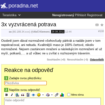
poradna.net
Neregistrovaný
Přihlásit
Registrovat
3x vyzvrácená potrava
#108
cc
[80.188.34.xxx]
@
Aleš Klement
,
28.08.2011
12:44
Osobně jsem dával rozmražené všehovšudy párkrát a nadále jsem v tom
nepokračoval, ani nebudu. Kvalitnější maso je 100% čertsvé, nikoliv
rozmražené. Nejsem zastáncem mražení a následujícím rozmražení ať už
myší, potkanů,.... a už vůbec ne u zvířat s rozhozeným trávením.
Souhlasím (+0)
Nesouhlasím (-0)
Odpovědět
Reakce na odpověď
1
Zadajte svou přezdívku:
2
Napište svou odpověď:
Mimo téma