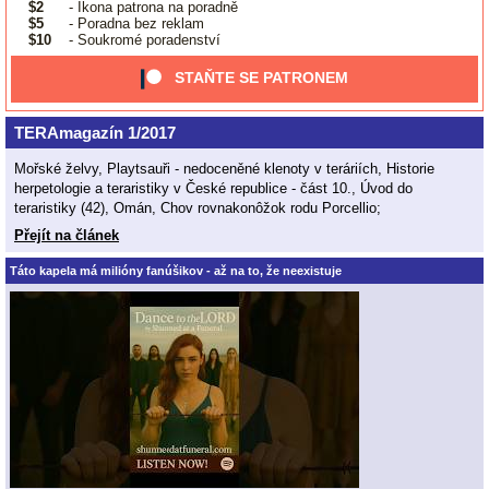
$2
- Ikona patrona na poradně
$5
- Poradna bez reklam
$10
- Soukromé poradenství
STAŇTE SE PATRONEM
TERAmagazín 1/2017
Mořské želvy, Playtsauři - nedoceněné klenoty v teráriích, Historie
herpetologie a teraristiky v České republice - část 10., Úvod do
teraristiky (42), Omán, Chov rovnakonôžok rodu Porcellio;
Přejít na článek
Táto kapela má milióny fanúšikov - až na to, že neexistuje