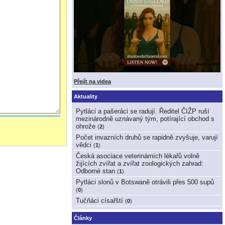
Přejít na videa
Aktuality
Pytláci a pašeráci se radují. Ředitel ČIŽP ruší
mezinárodně uznávaný tým, potírající obchod s
ohrože
(
2
)
Počet invazních druhů se rapidně zvyšuje, varují
vědci
(
1
)
Česká asociace veterinárních lékařů volně
žijících zvířat a zvířat zoologických zahrad:
Odborné stan
(
1
)
Pytláci slonů v Botswaně otrávili přes 500 supů
(
0
)
Tučňáci císařští
(
0
)
Články