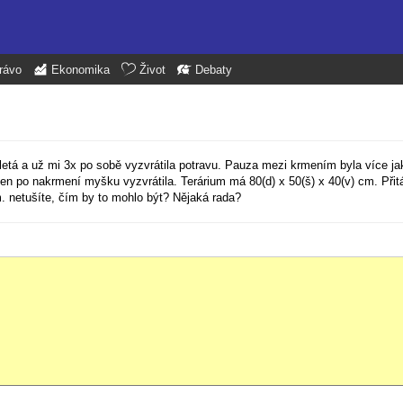
rávo
Ekonomika
Život
Debaty
letá a už mi 3x po sobě vyzvrátila potravu. Pauza mezi krmením byla více ja
 den po nakrmení myšku vyzvrátila. Terárium má 80(d) x 50(š) x 40(v) cm. Př
. netušíte, čím by to mohlo být? Nějaká rada?