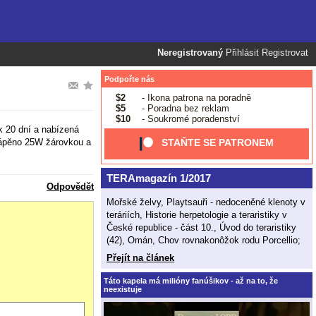
Neregistrovaný
Přihlásit
Registrovat
Podpořte nás
$2
- Ikona patrona na poradně
$5
- Poradna bez reklam
$10
- Soukromé poradenství
k 20 dní a nabízená
itápěno 25W žárovkou a
STAŇTE SE PATRONEM
TERAmagazín 1/2017
Odpovědět
Mořské želvy, Playtsauři - nedoceněné klenoty v
teráriích, Historie herpetologie a teraristiky v
České republice - část 10., Úvod do teraristiky
(42), Omán, Chov rovnakonôžok rodu Porcellio;
Přejít na článek
Táto kapela má milióny fanúšikov - až na to, že
neexistuje