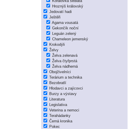
Korálovka sedlatá
Hroznýš královský
Jedovatí hadi
Ještěři
Agama vousatá
Gekončík noční
Leguán zelený
Chameleon jemenský
Krokodýli
Želvy
Želva zelenavá
Želva čtyřprstá
Želva nádherná
Obojživelníci
Terárium a technika
Bezobratlí
Hlodavci a zajícovci
Burzy a výstavy
Literatura
Legislativa
Veterina a nemoci
Terahádanky
Černá kronika
Pokec