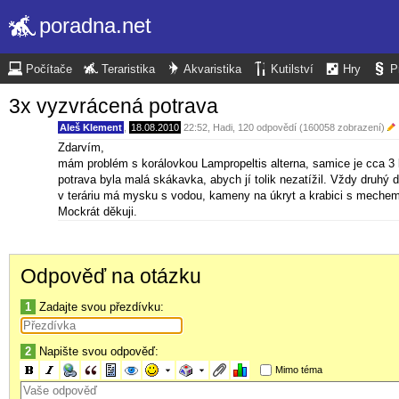
poradna.net
Počítače
Teraristika
Akvaristika
Kutilství
Hry
P
3x vyzvrácená potrava
Aleš Klement
,
18.08.2010
22:52
,
Hadi
, 120 odpovědí (160058 zobrazení)
Zdarvím,
mám problém s korálovkou Lampropeltis alterna, samice je cca 3 
potrava byla malá skákavka, abych jí tolik nezatížil. Vždy druhý
v teráriu má mysku s vodou, kameny na úkryt a krabici s mechem
Mockrát děkuji.
Odpověď na otázku
1
Zadajte svou přezdívku:
2
Napište svou odpověď:
Mimo téma