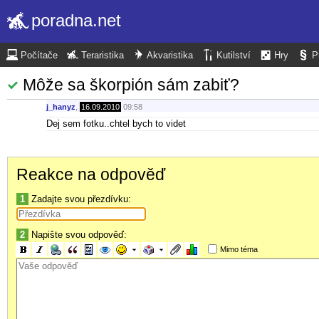
poradna.net
Počítače
Teraristika
Akvaristika
Kutilství
Hry
P
Môže sa škorpión sám zabiť?
j_hanyz
,
16.09.2010
09:58
Dej sem fotku..chtel bych to videt
Reakce na odpověď
1
Zadajte svou přezdívku:
2
Napište svou odpověď:
Mimo téma