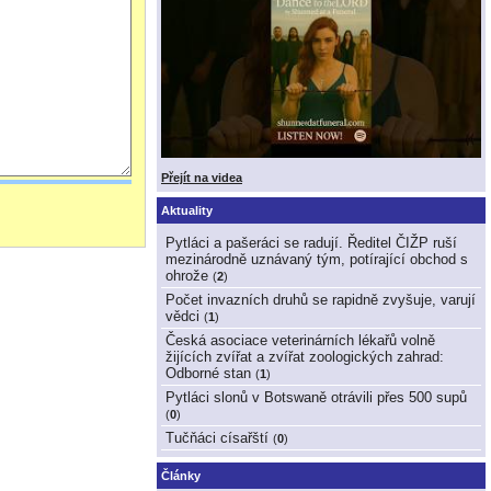
Přejít na videa
Aktuality
Pytláci a pašeráci se radují. Ředitel ČIŽP ruší
mezinárodně uznávaný tým, potírající obchod s
ohrože
(
2
)
Počet invazních druhů se rapidně zvyšuje, varují
vědci
(
1
)
Česká asociace veterinárních lékařů volně
žijících zvířat a zvířat zoologických zahrad:
Odborné stan
(
1
)
Pytláci slonů v Botswaně otrávili přes 500 supů
(
0
)
Tučňáci císařští
(
0
)
Články