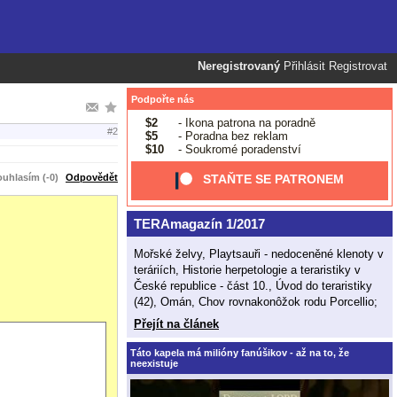
Neregistrovaný
Přihlásit
Registrovat
Podpořte nás
$2
- Ikona patrona na poradně
#2
$5
- Poradna bez reklam
$10
- Soukromé poradenství
uhlasím (-0)
Odpovědět
STAŇTE SE PATRONEM
TERAmagazín 1/2017
Mořské želvy, Playtsauři - nedoceněné klenoty v
teráriích, Historie herpetologie a teraristiky v
České republice - část 10., Úvod do teraristiky
(42), Omán, Chov rovnakonôžok rodu Porcellio;
Přejít na článek
Táto kapela má milióny fanúšikov - až na to, že
neexistuje