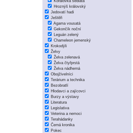
Korálovka sedlatá
Hroznýš královský
Jedovatí hadi
Ještěři
Agama vousatá
Gekončík noční
Leguán zelený
Chameleon jemenský
Krokodýli
Želvy
Želva zelenavá
Želva čtyřprstá
Želva nádherná
Obojživelníci
Terárium a technika
Bezobratlí
Hlodavci a zajícovci
Burzy a výstavy
Literatura
Legislativa
Veterina a nemoci
Terahádanky
Černá kronika
Pokec