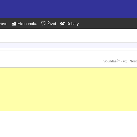
rávo
Ekonomika
Život
Debaty
Souhlasím (+0)
Neso