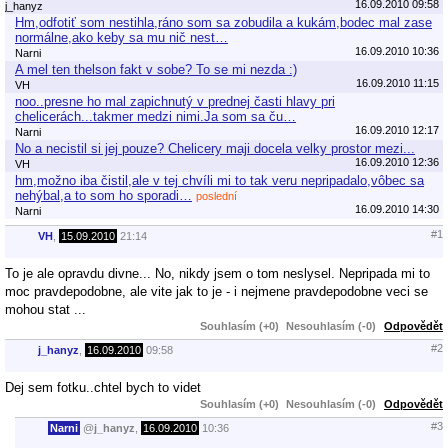
16.09.2010 09:58
j_hanyz
Hm,odfotiť som nestihla,ráno som sa zobudila a kukám,bodec mal zase
normálne,ako keby sa mu nič nest…
16.09.2010 10:36
Narni
A mel ten thelson fakt v sobe? To se mi nezda :)
16.09.2010 11:15
VH
noo..presne ho mal zapichnutý v prednej časti hlavy pri
chelicerách...takmer medzi nimi.Ja som sa ču…
16.09.2010 12:17
Narni
No a necistil si jej pouze? Chelicery maji docela velky prostor mezi...
16.09.2010 12:36
VH
hm,možno iba čistil,ale v tej chvíli mi to tak veru nepripadalo,vôbec sa
nehýbal,a to som ho sporadi…
poslední
16.09.2010 14:30
Narni
#1
VH
,
15.09.2010
21:14
To je ale opravdu divne... No, nikdy jsem o tom neslysel. Nepripada mi to
moc pravdepodobne, ale vite jak to je - i nejmene pravdepodobne veci se
mohou stat ...
Souhlasím (+0)
Nesouhlasím (-0)
Odpovědět
#2
j_hanyz
,
16.09.2010
09:58
Dej sem fotku..chtel bych to videt
Souhlasím (+0)
Nesouhlasím (-0)
Odpovědět
#3
Narni
@
j_hanyz
,
16.09.2010
10:36