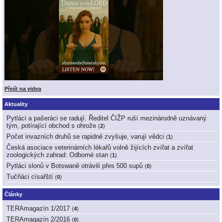
Přejít na videa
Aktuality
Pytláci a pašeráci se radují. Ředitel ČIŽP ruší mezinárodně uznávaný
tým, potírající obchod s ohrože
(
2
)
Počet invazních druhů se rapidně zvyšuje, varují vědci
(
1
)
Česká asociace veterinárních lékařů volně žijících zvířat a zvířat
zoologických zahrad: Odborné stan
(
1
)
Pytláci slonů v Botswaně otrávili přes 500 supů
(
0
)
Tučňáci císařští
(
0
)
Články
TERAmagazín 1/2017
(
4
)
TERAmagazín 2/2016
(
0
)