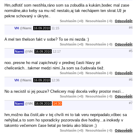
Hm,odfotiť som nestihla,ráno som sa zobudila a kukám,bodec mal zase
normálne,ako keby sa mu nič nestalo,aj tak nechápem ten skrat.Už je
pekne schovaný v úkryte..
Souhlasím (+0)
Nesouhlasím (-0)
Odpovědět
#4
VH
@
Narni
,
16.09.2010
11:15
A mel ten thelson fakt v sobe? To se mi nezda :)
Souhlasím (+0)
Nesouhlasím (-0)
Odpovědět
#5
Narni
@
VH
,
16.09.2010
12:17
noo..presne ho mal zapichnutý v prednej časti hlavy pri
chelicerách...takmer medzi nimi.Ja som sa čudovala tiež.
Souhlasím (+0)
Nesouhlasím (-0)
Odpovědět
#6
VH
@
Narni
,
16.09.2010
12:36
No a necistil si jej pouze? Chelicery maji docela velky prostor mezi...
Souhlasím (+0)
Nesouhlasím (-0)
Odpovědět
#7
Narni
@
VH
,
16.09.2010
14:30
hm,možno iba čistil,ale v tej chvíli mi to tak veru nepripadalo,vôbec sa
nehýbal,a to som ho sporadicky pozorovala dve hodiny...a inokedy v
takomto večernom čase lietal po teráriu ako blázon ;)
Souhlasím (+0)
Nesouhlasím (-0)
Odpovědět