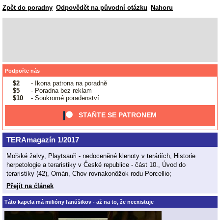
Zpět do poradny
Odpovědět na původní otázku
Nahoru
Podpořte nás
$2
- Ikona patrona na poradně
$5
- Poradna bez reklam
$10
- Soukromé poradenství
STAŇTE SE PATRONEM
TERAmagazín 1/2017
Mořské želvy, Playtsauři - nedoceněné klenoty v teráriích, Historie
herpetologie a teraristiky v České republice - část 10., Úvod do
teraristiky (42), Omán, Chov rovnakonôžok rodu Porcellio;
Přejít na článek
Táto kapela má milióny fanúšikov - až na to, že neexistuje