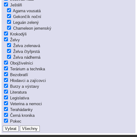
Ještěři
Agama vousatá
Gekončík noční
Leguán zelený
Chameleon jemenský
Krokodýli
Želvy
Želva zelenavá
Želva čtyřprstá
Želva nádherná
Obojživelníci
Terárium a technika
Bezobratlí
Hlodavci a zajícovci
Burzy a výstavy
Literatura
Legislativa
Veterina a nemoci
Terahádanky
Černá kronika
Pokec