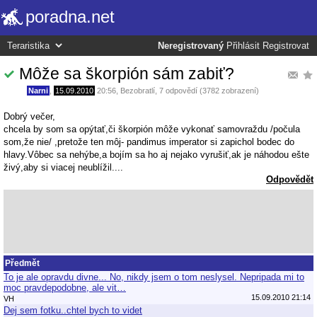
poradna.net
Neregistrovaný
Přihlásit
Registrovat
Môže sa škorpión sám zabiť?
Narni
,
15.09.2010
20:56
,
Bezobratlí
, 7 odpovědí (3782 zobrazení)
Dobrý večer,
chcela by som sa opýtať,či škorpión môže vykonať samovraždu /počula
som,že nie/ ,pretože ten môj- pandimus imperator si zapichol bodec do
hlavy.Vôbec sa nehýbe,a bojím sa ho aj nejako vyrušiť,ak je náhodou ešte
živý,aby si viacej neublížil....
Odpovědět
Předmět
To je ale opravdu divne... No, nikdy jsem o tom neslysel. Nepripada mi to
moc pravdepodobne, ale vit…
15.09.2010 21:14
VH
Dej sem fotku..chtel bych to videt