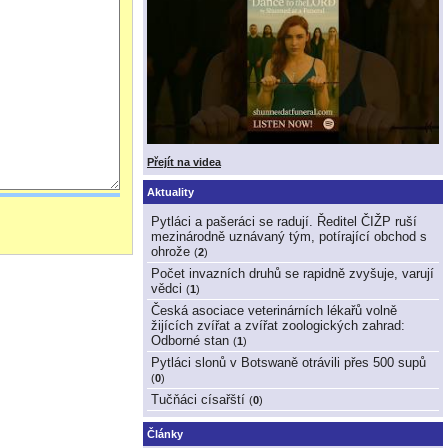
Přejít na videa
Aktuality
Pytláci a pašeráci se radují. Ředitel ČIŽP ruší
mezinárodně uznávaný tým, potírající obchod s
ohrože
(
2
)
Počet invazních druhů se rapidně zvyšuje, varují
vědci
(
1
)
Česká asociace veterinárních lékařů volně
žijících zvířat a zvířat zoologických zahrad:
Odborné stan
(
1
)
Pytláci slonů v Botswaně otrávili přes 500 supů
(
0
)
Tučňáci císařští
(
0
)
Články