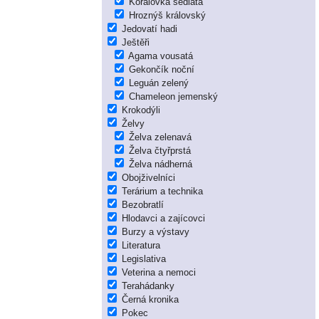
Korálovka sedlatá
Hroznýš královský
Jedovatí hadi
Ještěři
Agama vousatá
Gekončík noční
Leguán zelený
Chameleon jemenský
Krokodýli
Želvy
Želva zelenavá
Želva čtyřprstá
Želva nádherná
Obojživelníci
Terárium a technika
Bezobratlí
Hlodavci a zajícovci
Burzy a výstavy
Literatura
Legislativa
Veterina a nemoci
Terahádanky
Černá kronika
Pokec