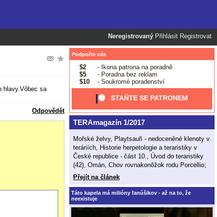
Neregistrovaný
Přihlásit
Registrovat
Podpořte nás
$2
- Ikona patrona na poradně
$5
- Poradna bez reklam
$10
- Soukromé poradenství
o hlavy.Vôbec sa
STAŇTE SE PATRONEM
Odpovědět
TERAmagazín 1/2017
Mořské želvy, Playtsauři - nedoceněné klenoty v
teráriích, Historie herpetologie a teraristiky v
České republice - část 10., Úvod do teraristiky
(42), Omán, Chov rovnakonôžok rodu Porcellio;
Přejít na článek
Táto kapela má milióny fanúšikov - až na to, že
neexistuje