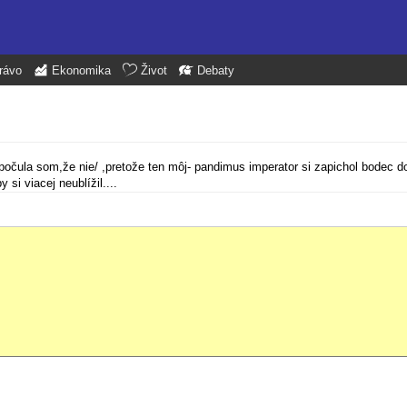
rávo
Ekonomika
Život
Debaty
očula som,že nie/ ,pretože ten môj- pandimus imperator si zapichol bodec d
si viacej neublížil....