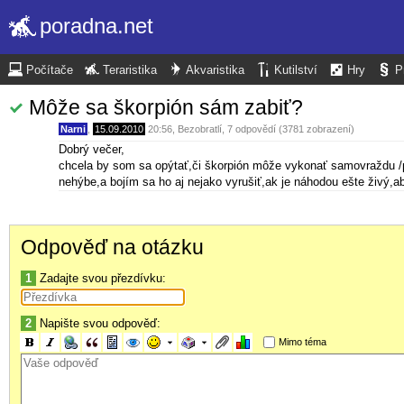
poradna.net
Počítače
Teraristika
Akvaristika
Kutilství
Hry
P
Môže sa škorpión sám zabiť?
Narni
,
15.09.2010
20:56
,
Bezobratlí
, 7 odpovědí (3781 zobrazení)
Dobrý večer,
chcela by som sa opýtať,či škorpión môže vykonať samovraždu /p
nehýbe,a bojím sa ho aj nejako vyrušiť,ak je náhodou ešte živý,aby 
Odpověď na otázku
1
Zadajte svou přezdívku:
2
Napište svou odpověď:
Mimo téma