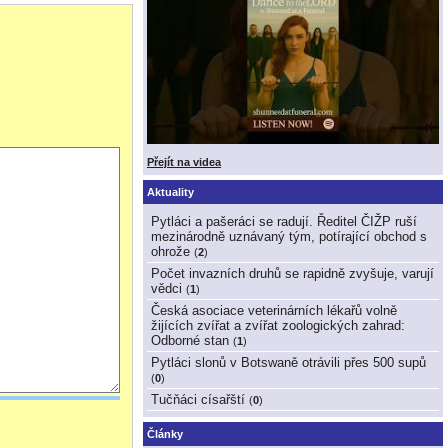
Přejít na videa
Aktuality
Pytláci a pašeráci se radují. Ředitel ČIŽP ruší
mezinárodně uznávaný tým, potírající obchod s
ohrože
(
2
)
Počet invazních druhů se rapidně zvyšuje, varují
vědci
(
1
)
Česká asociace veterinárních lékařů volně
žijících zvířat a zvířat zoologických zahrad:
Odborné stan
(
1
)
Pytláci slonů v Botswaně otrávili přes 500 supů
(
0
)
Tučňáci císařští
(
0
)
Články