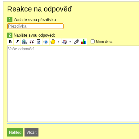
potravy může být i důvodem ke stresu. Zkrátka bych hádka nechal 
Reakce na odpověď
1
Zadajte svou přezdívku:
2
Napište svou odpověď:
Mimo téma