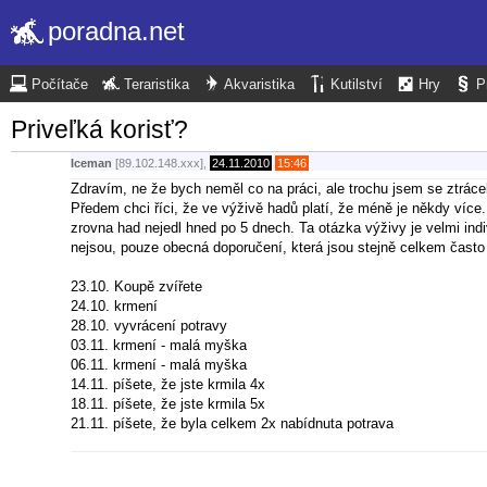
poradna.net
Počítače
Teraristika
Akvaristika
Kutilství
Hry
P
Priveľká korisť?
Iceman
[89.102.148.xxx],
24.11.2010
15:46
Zdravím, ne že bych neměl co na práci, ale trochu jsem se ztrác
Předem chci říci, že ve výživě hadů platí, že méně je někdy více.
zrovna had nejedl hned po 5 dnech. Ta otázka výživy je velmi indi
nejsou, pouze obecná doporučení, která jsou stejně celkem čast
23.10. Koupě zvířete
24.10. krmení
28.10. vyvrácení potravy
03.11. krmení - malá myška
06.11. krmení - malá myška
14.11. píšete, že jste krmila 4x
18.11. píšete, že jste krmila 5x
21.11. píšete, že byla celkem 2x nabídnuta potrava
Doporučil bych Vám aby jste si takovéto záznamy vedla sama, ur
kterého jste nabízela potravu ještě 2x. Čili žádný důvod ke zne