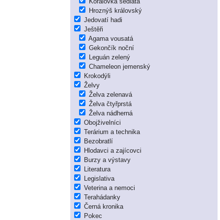
Korálovka sedlatá
Hroznýš královský
Jedovatí hadi
Ještěři
Agama vousatá
Gekončík noční
Leguán zelený
Chameleon jemenský
Krokodýli
Želvy
Želva zelenavá
Želva čtyřprstá
Želva nádherná
Obojživelníci
Terárium a technika
Bezobratlí
Hlodavci a zajícovci
Burzy a výstavy
Literatura
Legislativa
Veterina a nemoci
Terahádanky
Černá kronika
Pokec