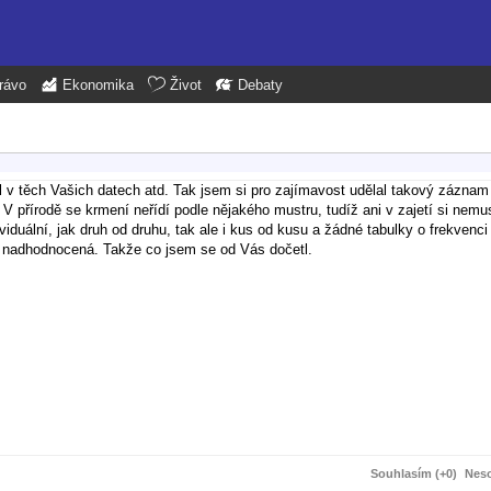
rávo
Ekonomika
Život
Debaty
el v těch Vašich datech atd. Tak jsem si pro zajímavost udělal takový zázna
 V přírodě se krmení neřídí podle nějakého mustru, tudíž ani v zajetí si nemu
viduální, jak druh od druhu, tak ale i kus od kusu a žádné tabulky o frekvenc
o nadhodnocená. Takže co jsem se od Vás dočetl.
čitě se to v takovýchto případech hodí. Pro mě z nich vyplývá že Vám nežr
Souhlasím (+0)
Neso
pokojení, může to být způsobeno svlekem, nebo zkrátka tím, že had nemá hlad