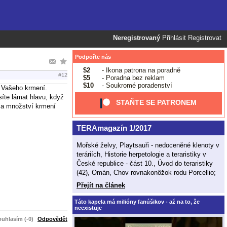
Neregistrovaný
Přihlásit
Registrovat
Podpořte nás
$2
- Ikona patrona na poradně
#12
$5
- Poradna bez reklam
$10
- Soukromé poradenství
m Vašeho krmení.
síte lámat hlavu, když
STAŇTE SE PATRONEM
i a množství krmení
TERAmagazín 1/2017
Mořské želvy, Playtsauři - nedoceněné klenoty v
teráriích, Historie herpetologie a teraristiky v
České republice - část 10., Úvod do teraristiky
(42), Omán, Chov rovnakonôžok rodu Porcellio;
Přejít na článek
Táto kapela má milióny fanúšikov - až na to, že
neexistuje
ala cca týden. Během
uhlasím (-0)
Odpovědět
. To časté nabízení