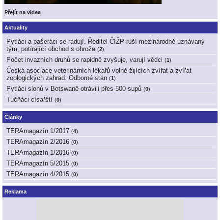
Přejít na videa
Aktuality
Pytláci a pašeráci se radují. Ředitel ČIŽP ruší mezinárodně uznávaný
tým, potírající obchod s ohrože
(
2
)
Počet invazních druhů se rapidně zvyšuje, varují vědci
(
1
)
Česká asociace veterinárních lékařů volně žijících zvířat a zvířat
zoologických zahrad: Odborné stan
(
1
)
Pytláci slonů v Botswaně otrávili přes 500 supů
(
0
)
Tučňáci císařští
(
0
)
Články
TERAmagazín 1/2017
(
4
)
TERAmagazín 2/2016
(
0
)
TERAmagazín 1/2016
(
0
)
TERAmagazín 5/2015
(
0
)
TERAmagazín 4/2015
(
0
)
Reklama