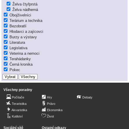
Želva čtyřprstá
Želva nádherná
Obojživelníci
Terárium a technika
Bezobratlí
Hlodavci a zajícovci
Burzy a výstavy
Literatura
Legislativa
Veterina a nemoci
Terahádanky
Černá kronika
Pokec
Všechny poradny
Počítače
Hry
Debaty
Teraristika
Právo
Akvaristika
Ekonomika
Kutilství
Život
Sociální sítě
Ostatní odkazy