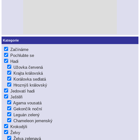
Kategorie
Začínáme
Pochlubte se
Hadi
Užovka červená
Krajta královská
Korálovka sedlatá
Hroznýš královský
Jedovatí hadi
Ještěři
Agama vousatá
Gekončík noční
Leguán zelený
Chameleon jemenský
Krokodýli
Želvy
Želva zelenavá