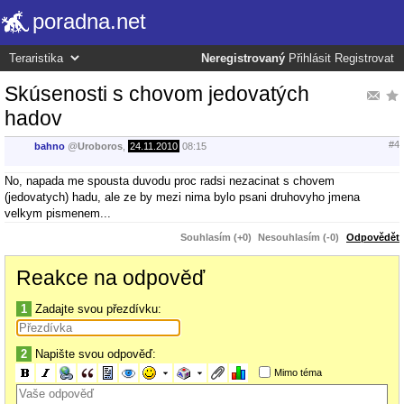
poradna.net
Neregistrovaný
Přihlásit
Registrovat
Skúsenosti s chovom jedovatých
hadov
#4
bahno
@
Uroboros
,
24.11.2010
08:15
No, napada me spousta duvodu proc radsi nezacinat s chovem
(jedovatych) hadu, ale ze by mezi nima bylo psani druhovyho jmena
velkym pismenem...
Souhlasím (+0)
Nesouhlasím (-0)
Odpovědět
Reakce na odpověď
1
Zadajte svou přezdívku:
2
Napište svou odpověď:
Mimo téma