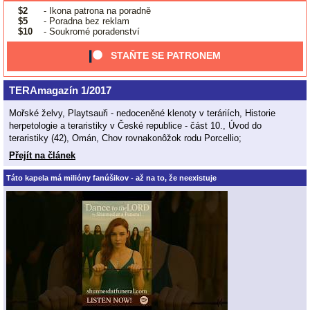
$2
- Ikona patrona na poradně
$5
- Poradna bez reklam
$10
- Soukromé poradenství
STAŇTE SE PATRONEM
TERAmagazín 1/2017
Mořské želvy, Playtsauři - nedoceněné klenoty v teráriích, Historie
herpetologie a teraristiky v České republice - část 10., Úvod do
teraristiky (42), Omán, Chov rovnakonôžok rodu Porcellio;
Přejít na článek
Táto kapela má milióny fanúšikov - až na to, že neexistuje