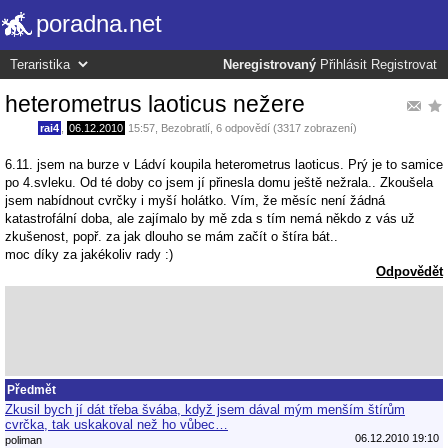
poradna.net
Neregistrovaný
Přihlásit
Registrovat
heterometrus laoticus nežere
rai4
,
06.12.2010
15:57
,
Bezobratlí
, 6 odpovědí (3317 zobrazení)
6.11. jsem na burze v Ládví koupila heterometrus laoticus. Prý je to samice
po 4.svleku. Od té doby co jsem jí přinesla domu ještě nežrala.. Zkoušela
jsem nabídnout cvrčky i myší holátko. Vím, že měsíc není žádná
katastrofální doba, ale zajímalo by mě zda s tím nemá někdo z vás už
zkušenost, popř. za jak dlouho se mám začít o štíra bát..
moc díky za jakékoliv rady :)
Odpovědět
Předmět
Zkusil bych jí dát třeba švába, když jsem dával mým menším štírům
cvrčka, tak uskakoval než ho vůbec…
06.12.2010 19:10
poliman