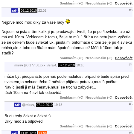
Souhlasím (+0)
Nesouhlasím (-0)
Odpovědět
#3
rai4
,
06.12.2010
22:02
Nejprve moc moc díky za vaše rady
Nejsem si jistá s tím kolik jí je..prodávající tvrdil, že je po 4.svleku..ale už
má asi 10cm. Vzhledem k tomu, že je to můj 1.štír a na netu jsem vyčetla
že se celkem bude svlékat 5x, přišla mi onformace o tom že je po 4.svleku
reálná,ale z toho co říkáte mám špatné informace? Měří-li 10cm tak je
starší?
Souhlasím (+0)
Nesouhlasím (-0)
Odpovědět
#4
mirav
[90.177.58.xxx]
@
rai4
,
07.12.2010
10:10
může být přecpaná,to poznáš podle nadutosti,případně bude spíše před
svlekem,to nebude třeba 2 měsíce přijímat potravu,musíš počkat...
Navíc jestli ji máš čerstvě,musí se trochu zabydlet...
těch 10cm na 4.svl tak odpovídá.
Souhlasím (+0)
Nesouhlasím (-0)
Odpovědět
#5
rai4
@
mirav
,
07.12.2010
19:18
Budu tedy čekat a čekat :)
Díky moc za odpověď
Souhlasím (+0)
Nesouhlasím (-0)
Odpovědět
#6
rai4
,
21.01.2011
22:56