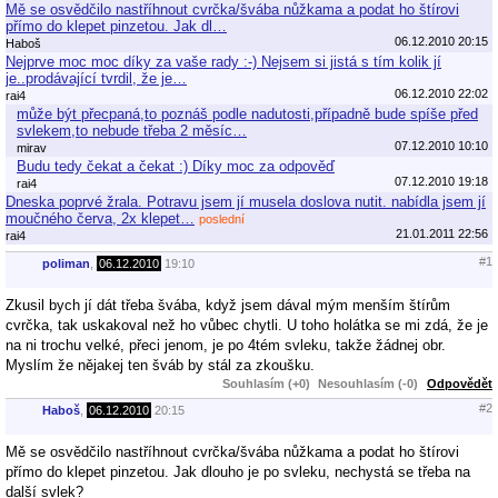
Mě se osvědčilo nastříhnout cvrčka/švába nůžkama a podat ho štírovi
přímo do klepet pinzetou. Jak dl…
06.12.2010 20:15
Haboš
Nejprve moc moc díky za vaše rady :-) Nejsem si jistá s tím kolik jí
je..prodávající tvrdil, že je…
06.12.2010 22:02
rai4
může být přecpaná,to poznáš podle nadutosti,případně bude spíše před
svlekem,to nebude třeba 2 měsíc…
07.12.2010 10:10
mirav
Budu tedy čekat a čekat :) Díky moc za odpověď
07.12.2010 19:18
rai4
Dneska poprvé žrala. Potravu jsem jí musela doslova nutit. nabídla jsem jí
moučného červa, 2x klepet…
poslední
21.01.2011 22:56
rai4
#1
poliman
,
06.12.2010
19:10
Zkusil bych jí dát třeba švába, když jsem dával mým menším štírům
cvrčka, tak uskakoval než ho vůbec chytli. U toho holátka se mi zdá, že je
na ni trochu velké, přeci jenom, je po 4tém svleku, takže žádnej obr.
Myslím že nějakej ten šváb by stál za zkoušku.
Souhlasím (+0)
Nesouhlasím (-0)
Odpovědět
#2
Haboš
,
06.12.2010
20:15
Mě se osvědčilo nastříhnout cvrčka/švába nůžkama a podat ho štírovi
přímo do klepet pinzetou. Jak dlouho je po svleku, nechystá se třeba na
další svlek?