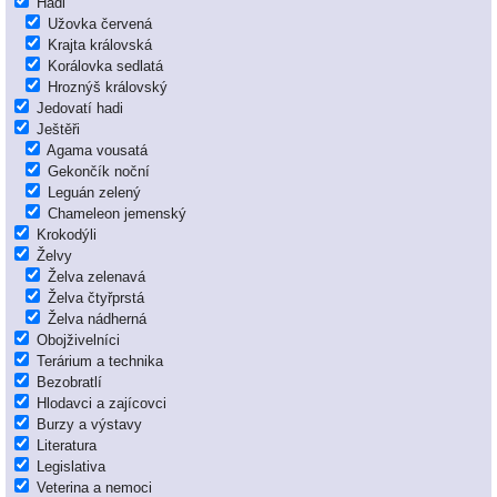
Hadi
Užovka červená
Krajta královská
Korálovka sedlatá
Hroznýš královský
Jedovatí hadi
Ještěři
Agama vousatá
Gekončík noční
Leguán zelený
Chameleon jemenský
Krokodýli
Želvy
Želva zelenavá
Želva čtyřprstá
Želva nádherná
Obojživelníci
Terárium a technika
Bezobratlí
Hlodavci a zajícovci
Burzy a výstavy
Literatura
Legislativa
Veterina a nemoci