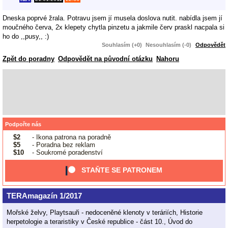
Dneska poprvé žrala. Potravu jsem jí musela doslova nutit. nabídla jsem jí
moučného červa, 2x klepety chytla pinzetu a jakmile červ praskl nacpala si
ho do ,,pusy,, :)
Souhlasím (+0)
Nesouhlasím (-0)
Odpovědět
Zpět do poradny
Odpovědět na původní otázku
Nahoru
Podpořte nás
$2
- Ikona patrona na poradně
$5
- Poradna bez reklam
$10
- Soukromé poradenství
STAŇTE SE PATRONEM
TERAmagazín 1/2017
Mořské želvy, Playtsauři - nedoceněné klenoty v teráriích, Historie
herpetologie a teraristiky v České republice - část 10., Úvod do