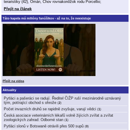
teraristiky (42), Omán, Chov rovnakonôžok rodu Porcellio;
Přejít na článek
Táto kapela má milióny fanúšikov - až na to, že neexistuje
Přejít na videa
Aktuality
Pytláci a pašeráci se radují. Ředitel ČIŽP ruší mezinárodně uznávaný
tým, potírající obchod s ohrože
(
2
)
Počet invazních druhů se rapidně zvyšuje, varují vědci
(
1
)
Česká asociace veterinárních lékařů volně žijících zvířat a zvířat
zoologických zahrad: Odborné stan
(
1
)
Pytláci slonů v Botswaně otrávili přes 500 supů
(
0
)