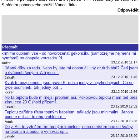
S přáním pohodového prožití Vánoc Jirka
Odpovědět
Předmět
krmime dubiemi vse - od novorozenat gekonciku (samozrejme nejmensimi
nymfami) po dospele vousatky (d…
23.12.2010 11:17
lucifer
JAsný díky za radu. Nebo by jste mi doporučil jiný druh švábů? Četl jsem
o švábech šedých. A ti jsou…
23.12.2010 11:46
JirkaR
Kvuli te bezpecnosti jsou prave B. dubia jedny z nejvhodnejsich. Co se
tyce podminek, tak jediny pot…
23.12.2010 11:56
lucifer
No ta teplota bude mírnější problém asi. Pokojovou teplotu mám teď přes
zimu cca 20 C (hold přízemí…
23.12.2010 12:32
JirkaR
Teplotu zařídíte třeba topným kabelem, náklady jsou minimální. Jenom
budete mít asi trochu problém c…
23.12.2010 13:38
Artuš
Diky. Asi to vyřeším tím topným kabelem, nebo umístím box se šváby
na terárium a budu je vyhřívat sp…
23.12.2010 15:20
JirkaR