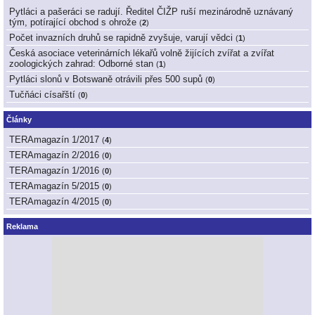
Pytláci a pašeráci se radují. Ředitel ČIŽP ruší mezinárodně uznávaný
tým, potírající obchod s ohrože
(
2
)
Počet invazních druhů se rapidně zvyšuje, varují vědci
(
1
)
Česká asociace veterinárních lékařů volně žijících zvířat a zvířat
zoologických zahrad: Odborné stan
(
1
)
Pytláci slonů v Botswaně otrávili přes 500 supů
(
0
)
Tučňáci císařští
(
0
)
Články
TERAmagazín 1/2017
(
4
)
TERAmagazín 2/2016
(
0
)
TERAmagazín 1/2016
(
0
)
TERAmagazín 5/2015
(
0
)
TERAmagazín 4/2015
(
0
)
Reklama