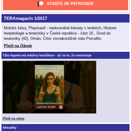
STAŇTE SE PATRONEM
TERAmagazín 1/2017
Mořské želvy, Playtsauři - nedoceněné klenoty v teráriích, Historie
herpetologie a teraristiky v České republice - část 10., Úvod do
teraristiky (42), Omán, Chov rovnakonôžok rodu Porcellio;
Přejít na článek
Táto kapela má milióny fanúšikov - až na to, že neexistuje
Přejít na videa
Aktuality