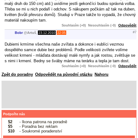
malý druh do 150 cm) atd.) uvidíme jestli gekončíci budou správná volba.
Třeba se mi u nich podaří i odchov. S nákupem počkám až tak na duben,
květen (kvůli převozu domů). Studuji v Praze takže to vypadá, že chovný
materiál nakoupím tam.
Souhlasím (+0)
Nesouhlasím (-0)
Odpovědět
#7
Bobr
@
Artuš
,
23.12.2010
22:05
Dubiemi krmíme všechna naše zvířata a dokonce i eublíci vezmou
dospělého samce dubie bez problémů. Podle velikosti zvířete volíme
velikost krmení - mláďata dostávají malé nymfy a jak rostou, zvětšuje se
s nimi i krmení. Bedny se šváby máme na terárku a tepla je tam dost.
Souhlasím (+0)
Nesouhlasím (-0)
Odpovědět
Zpět do poradny
Odpovědět na původní otázku
Nahoru
Podpořte nás
$2
- Ikona patrona na poradně
$5
- Poradna bez reklam
$10
- Soukromé poradenství