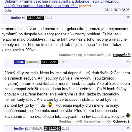
Dubiemi krmíme všechna naše zvířata a dokonce i eublíci vezmou
dospělého samce dubie bez problémů. P…
poslední
23.12.2010 22:05
Bobr
#1
lucifer
,
23.12.2010
11:17
krmime dubiemi vse - od novorozenat gekonciku (samozrejme nejmensimi
nymfami) po dospele vousatky (dospelci) - zadny problem. Dubie jsou
relativne malo produktivni , hlavne fakt trva nez z toho neco je a relativne
pomaly rostou. Nez se kolonie usadi tak nejspis i neco "padne" - takze
klidne zacit s 200ks.
Souhlasím (+0)
Nesouhlasím (-0)
Odpovědět
#2
JirkaR
@
lucifer
,
23.12.2010
11:46
JAsný díky za radu. Nebo by jste mi doporučil jiný druh švábů? Četl jsem
o švábech šedých. A ti jsou prý rychlejší ve vývinu (jsou živorodí
myslím), je tam kratší ikubace, menší nárok na teplo. Akorát lezou skle a
jsou schopni založit kolonii doma když jich uteče víc. Chtěl bych šváby
chovat v uzavřené bedně jen s větráním (síťka) takže by teoreticky
neměli kudy utéct. Ale určitě by se to časem stalo a nerad bych si
zamořil byt (to by mi dali
). Potřebuju nějaký druh méně náročný,
nepáchnoucí, nejlépe nelezoucí po skle. Přes léto to bude pohoda
zavzpomínám na svá dětská léta a vyrazím na lov sarančat a kobylek
Souhlasím (+0)
Nesouhlasím (-0)
Odpovědět
#3
lucifer
@
JirkaR
,
23.12.2010
11:56