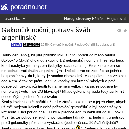
poradna.net
Neregistrovaný
Přihlásit
Registrovat
Gekončík noční, potrava šváb
argentinský
JirkaR
,
23.12.2010
10:50
,
Gekončík noční
, 7 odpovědí (8861 zobrazení)
Dobrý den (ahoj), na jaře příštího roku si chci pořídit do mého terária
60x55x45 (d,v,h) chovnou skupinu 1,2 gekončíků nočních. Přes léto budu
krmit nachytaným hmyzem (kobylky, sarančata....). Přes zimu jsem se
rozhodnul krmit šváby argentinskými. Dočetl jsme se zde, že se jedná o
bezproblémový druh, který je snadno chovatelný. V dospělosti má velikost
cca 4 cm. A tak se ptám, jestli je vhodný pro krmení mladých a poté
dospělých gekončíků (jestli to na ně není velké, říká se, ře potrava by
neměla být větší než 2/3 hlavičky)? Mladé gekončíky budu tedy asi krmit
nedospělými jedinci těchto švábů.
Šváby bych si chtěl pořídit už teď v zimě a pokusit se o jejich chov, abych
už měl rozjetou kolonii v době pořizování gekončíků a byl soběstačný s
krmením. Chci pořídit cca 100 ks v předposledním věku asi do 10 l boxu.
Myslíte, že pokud se jejich chov rozběhne tak jak má, budu mít o potravu
pro 3 gekončíky přes zimu vystaráno (podle mě cca 30 švábů týdně)?
Anebo mi po nějaké době chov tzv. vyžerou
? Předem díky za odpovědi.