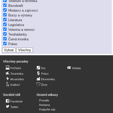
Terárium a technika
Bezobratlí
Hlodavci a zajícovci
Burzy a výstavy
Literatura
Legislativa
Veterina a nemoci
Terahádanky
Černá kronika
Pokec
Všechny poradny
Počítače
Hry
Debaty
Teraristika
Právo
Akvaristika
Ekonomika
Kutilství
Život
Sociální sítě
Ostatní odkazy
Pravidla
Facebook
Reklama
Twitter
Podpořte nás