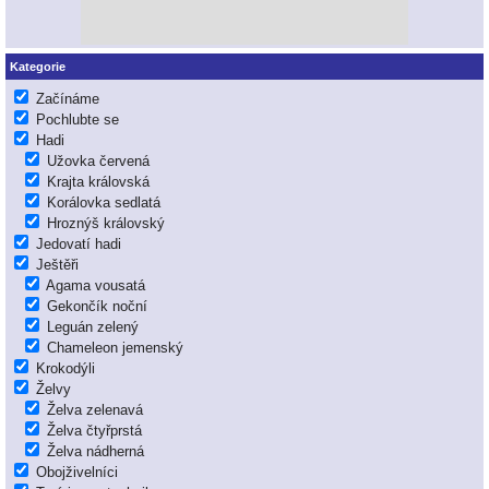
Kategorie
Začínáme
Pochlubte se
Hadi
Užovka červená
Krajta královská
Korálovka sedlatá
Hroznýš královský
Jedovatí hadi
Ještěři
Agama vousatá
Gekončík noční
Leguán zelený
Chameleon jemenský
Krokodýli
Želvy
Želva zelenavá
Želva čtyřprstá
Želva nádherná
Obojživelníci