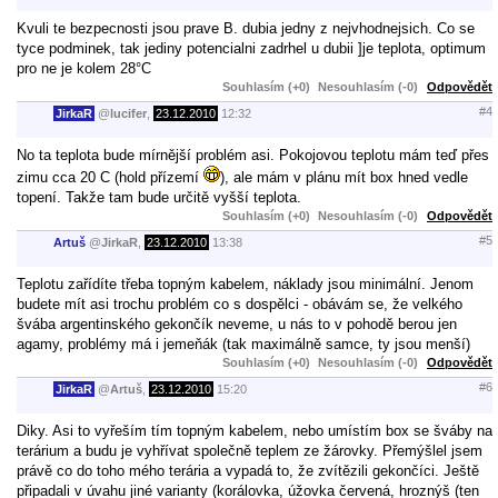
Kvuli te bezpecnosti jsou prave B. dubia jedny z nejvhodnejsich. Co se
tyce podminek, tak jediny potencialni zadrhel u dubii ]je teplota, optimum
pro ne je kolem 28°C
Souhlasím (+0)
Nesouhlasím (-0)
Odpovědět
#4
JirkaR
@
lucifer
,
23.12.2010
12:32
No ta teplota bude mírnější problém asi. Pokojovou teplotu mám teď přes
zimu cca 20 C (hold přízemí
), ale mám v plánu mít box hned vedle
topení. Takže tam bude určitě vyšší teplota.
Souhlasím (+0)
Nesouhlasím (-0)
Odpovědět
#5
Artuš
@
JirkaR
,
23.12.2010
13:38
Teplotu zařídíte třeba topným kabelem, náklady jsou minimální. Jenom
budete mít asi trochu problém co s dospělci - obávám se, že velkého
švába argentinského gekončík neveme, u nás to v pohodě berou jen
agamy, problémy má i jemeňák (tak maximálně samce, ty jsou menší)
Souhlasím (+0)
Nesouhlasím (-0)
Odpovědět
#6
JirkaR
@
Artuš
,
23.12.2010
15:20
Diky. Asi to vyřeším tím topným kabelem, nebo umístím box se šváby na
terárium a budu je vyhřívat společně teplem ze žárovky. Přemýšlel jsem
právě co do toho mého terária a vypadá to, že zvítězili gekončíci. Ještě
připadali v úvahu jiné varianty (korálovka, úžovka červená, hroznýš (ten