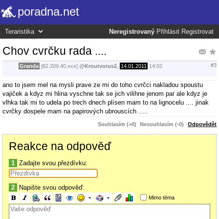
poradna.net
Neregistrovaný
Přihlásit
Registrovat
Chov cvrčku rada ....
#3
Granda
[82.209.40.xxx]
@
Kroutvorus2
,
14.01.2011
14:02
ano to jsem mel na mysli prave ze mi do toho cvrčci nakladou spoustu
vajiček a kdyz mi hlina vyschne tak se jich vilihne jenom par ale kdyz je
vlhka tak mi to udela po trech dnech plísen mam to na lignocelu .... jinak
cvrčky dospele mam na papirových ubrouscích .....
Souhlasím (+0)
Nesouhlasím (-0)
Odpovědět
Reakce na odpověď
1
Zadajte svou přezdívku:
2
Napište svou odpověď:
Mimo téma