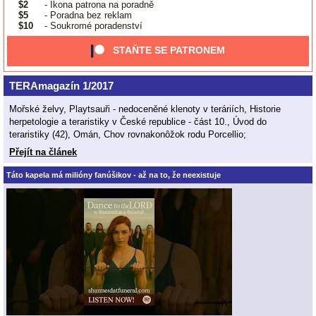
$2
- Ikona patrona na poradně
$5
- Poradna bez reklam
$10
- Soukromé poradenství
STAŇTE SE PATRONEM
TERAmagazín 1/2017
Mořské želvy, Playtsauři - nedoceněné klenoty v teráriích, Historie
herpetologie a teraristiky v České republice - část 10., Úvod do
teraristiky (42), Omán, Chov rovnakonôžok rodu Porcellio;
Přejít na článek
Táto kapela má milióny fanúšikov - až na to, že neexistuje