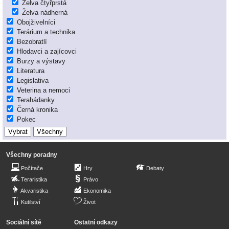
Želva čtyřprstá
Želva nádherná
Obojživelníci
Terárium a technika
Bezobratlí
Hlodavci a zajícovci
Burzy a výstavy
Literatura
Legislativa
Veterina a nemoci
Terahádanky
Černá kronika
Pokec
Všechny poradny
Počítače
Hry
Debaty
Teraristika
Právo
Akvaristika
Ekonomika
Kutilství
Život
Sociální sítě
Ostatní odkazy