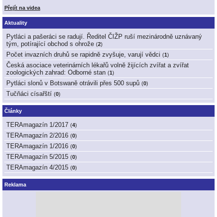
Přejít na videa
Aktuality
Pytláci a pašeráci se radují. Ředitel ČIŽP ruší mezinárodně uznávaný
tým, potírající obchod s ohrože
(
2
)
Počet invazních druhů se rapidně zvyšuje, varují vědci
(
1
)
Česká asociace veterinárních lékařů volně žijících zvířat a zvířat
zoologických zahrad: Odborné stan
(
1
)
Pytláci slonů v Botswaně otrávili přes 500 supů
(
0
)
Tučňáci císařští
(
0
)
Články
TERAmagazín 1/2017
(
4
)
TERAmagazín 2/2016
(
0
)
TERAmagazín 1/2016
(
0
)
TERAmagazín 5/2015
(
0
)
TERAmagazín 4/2015
(
0
)
Reklama