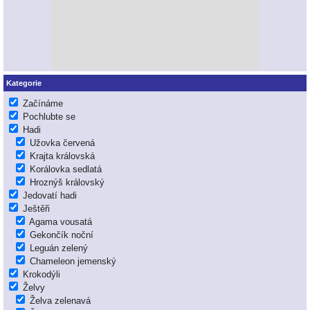
Kategorie
Začínáme
Pochlubte se
Hadi
Užovka červená
Krajta královská
Korálovka sedlatá
Hroznýš královský
Jedovatí hadi
Ještěři
Agama vousatá
Gekončík noční
Leguán zelený
Chameleon jemenský
Krokodýli
Želvy
Želva zelenavá