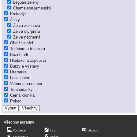
Leguán zelený
Chameleon jemenský
Krokodýli
Želvy
Želva zelenavá
Želva čtyřprstá
Želva nádherná
Obojživelníci
Terárium a technika
Bezobratlí
Hlodavci a zajícovci
Burzy a výstavy
Literatura
Legislativa
Veterina a nemoci
Terahádanky
Černá kronika
Pokec
Všechny poradny
Počítače
Hry
Debaty
Teraristika
Právo