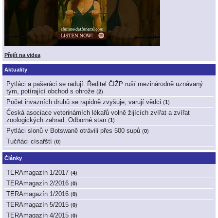
Přejít na videa
Aktuality
Pytláci a pašeráci se radují. Ředitel ČIŽP ruší mezinárodně uznávaný
tým, potírající obchod s ohrože
(
2
)
Počet invazních druhů se rapidně zvyšuje, varují vědci
(
1
)
Česká asociace veterinárních lékařů volně žijících zvířat a zvířat
zoologických zahrad: Odborné stan
(
1
)
Pytláci slonů v Botswaně otrávili přes 500 supů
(
0
)
Tučňáci císařští
(
0
)
Články
TERAmagazín 1/2017
(
4
)
TERAmagazín 2/2016
(
0
)
TERAmagazín 1/2016
(
0
)
TERAmagazín 5/2015
(
0
)
TERAmagazín 4/2015
(
0
)