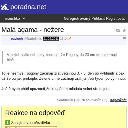
poradna.net
Neregistrovaný
Přihlásit
Registrovat
Malá agama - nežere
#4
pavluch
@
Nadočník
,
21.02.2011
18:14
V jiných vláknech taky popisují, že Pogony do 20 cm se rozkrmují
blbě.
To je nesmysl, pogony začínají žrát většinou 3. - 5. den po vylíhnutí a pak
už žerou jak prokoplé. Zelené u mě začínají žrát již třetí týden po vylíhnutí.
Ještě bych chtěl upozornit,že koupáním mládata velmi stresujete.
Souhlasím (+0)
Nesouhlasím (-0)
Odpovědět
Reakce na odpověď
1
Zadajte svou přezdívku: