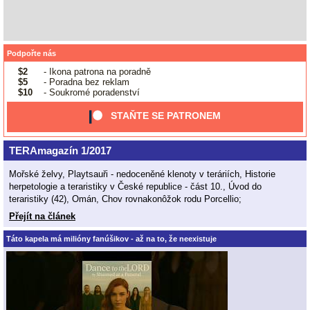
Podpořte nás
$2
- Ikona patrona na poradně
$5
- Poradna bez reklam
$10
- Soukromé poradenství
STAŇTE SE PATRONEM
TERAmagazín 1/2017
Mořské želvy, Playtsauři - nedoceněné klenoty v teráriích, Historie
herpetologie a teraristiky v České republice - část 10., Úvod do
teraristiky (42), Omán, Chov rovnakonôžok rodu Porcellio;
Přejít na článek
Táto kapela má milióny fanúšikov - až na to, že neexistuje