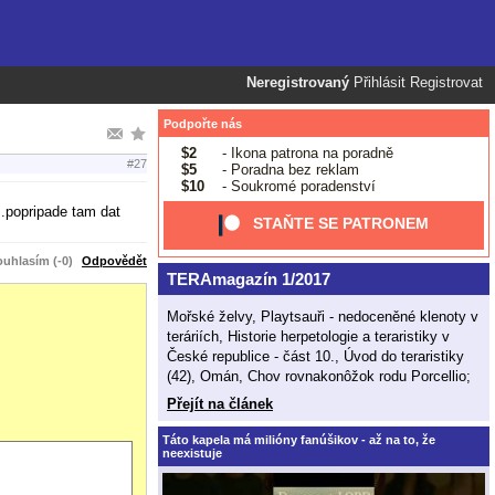
Neregistrovaný
Přihlásit
Registrovat
Podpořte nás
$2
- Ikona patrona na poradně
#27
$5
- Poradna bez reklam
$10
- Soukromé poradenství
.popripade tam dat
STAŇTE SE PATRONEM
uhlasím (-0)
Odpovědět
TERAmagazín 1/2017
Mořské želvy, Playtsauři - nedoceněné klenoty v
teráriích, Historie herpetologie a teraristiky v
České republice - část 10., Úvod do teraristiky
(42), Omán, Chov rovnakonôžok rodu Porcellio;
Přejít na článek
Táto kapela má milióny fanúšikov - až na to, že
neexistuje