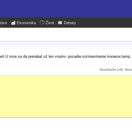
rávo
Ekonomika
Život
Debaty
š.U mna sa da prerabat už len vnutro- pozadie,rozmiestnenie konarov,lamp..
Souhlasím (+0)
Neso