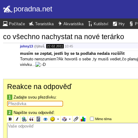
poradna.net
Počítače
Teraristika
Akvaristika
Kutilství
Hry
P
co všechno nachystat na nové terárko
johny13
@
jituš
,
22.02.2011
10:45
musím se zeptat, jestli by se ta podlaha nedala rozšířit
Tomuto nerozumiem?Ak hovoriš o sebe ,ty musiš vediet,čo planuje
virivku...
Reakce na odpověď
1
Zadajte svou přezdívku:
2
Napište svou odpověď:
Mimo téma