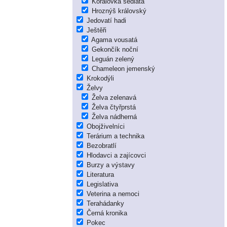
Korálovka sedlatá
Hroznýš královský
Jedovatí hadi
Ještěři
Agama vousatá
Gekončík noční
Leguán zelený
Chameleon jemenský
Krokodýli
Želvy
Želva zelenavá
Želva čtyřprstá
Želva nádherná
Obojživelníci
Terárium a technika
Bezobratlí
Hlodavci a zajícovci
Burzy a výstavy
Literatura
Legislativa
Veterina a nemoci
Terahádanky
Černá kronika
Pokec