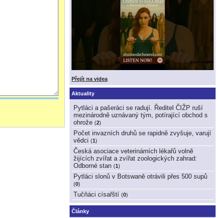
Přejít na videa
Aktuality
Pytláci a pašeráci se radují. Ředitel ČIŽP ruší
mezinárodně uznávaný tým, potírající obchod s
ohrože
(
2
)
Počet invazních druhů se rapidně zvyšuje, varují
vědci
(
1
)
Česká asociace veterinárních lékařů volně
žijících zvířat a zvířat zoologických zahrad:
Odborné stan
(
1
)
Pytláci slonů v Botswaně otrávili přes 500 supů
(
0
)
Tučňáci císařští
(
0
)
Články