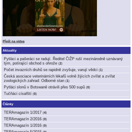
Přejít na videa
Aktuality
Pytláci a pašeráci se radují. Ředitel ČIŽP ruší mezinárodně uznávaný
tým, potírající obchod s ohrože
(
2
)
Počet invazních druhů se rapidně zvyšuje, varují vědci
(
1
)
Česká asociace veterinárních lékařů volně žijících zvířat a zvířat
zoologických zahrad: Odborné stan
(
1
)
Pytláci slonů v Botswaně otrávili přes 500 supů
(
0
)
Tučňáci císařští
(
0
)
Články
TERAmagazín 1/2017
(
4
)
TERAmagazín 2/2016
(
0
)
TERAmagazín 1/2016
(
0
)
TERAmagazín 5/2015