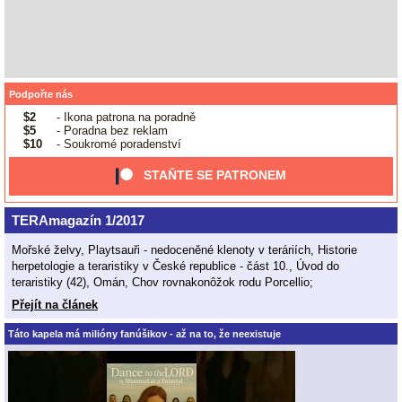
Podpořte nás
$2
- Ikona patrona na poradně
$5
- Poradna bez reklam
$10
- Soukromé poradenství
STAŇTE SE PATRONEM
TERAmagazín 1/2017
Mořské želvy, Playtsauři - nedoceněné klenoty v teráriích, Historie
herpetologie a teraristiky v České republice - část 10., Úvod do
teraristiky (42), Omán, Chov rovnakonôžok rodu Porcellio;
Přejít na článek
Táto kapela má milióny fanúšikov - až na to, že neexistuje