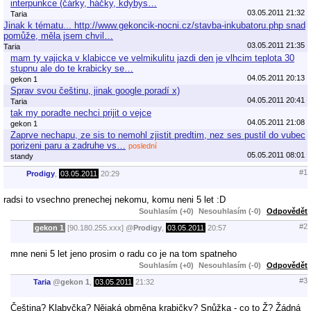
interpunkce (čárky, háčky, kdybys…
03.05.2011 21:32
Taria
Jinak k tématu... http://www.gekoncik-nocni.cz/stavba-inkubatoru.php snad
pomůže, měla jsem chvil…
03.05.2011 21:35
Taria
mam ty vajicka v klabicce ve velmikulitu jazdi den je vlhcim teplota 30
stupnu ale do te krabicky se…
04.05.2011 20:13
gekon 1
Sprav svou češtinu, jinak google poradí x)
04.05.2011 20:41
Taria
tak my poradte nechci prijit o vejce
04.05.2011 21:08
gekon 1
Zaprve nechapu, ze sis to nemohl zjistit predtim, nez ses pustil do vubec
porizeni paru a zadruhe vs…
poslední
05.05.2011 08:01
standy
#1
Prodigy
,
03.05.2011
20:29
radsi to vsechno prenechej nekomu, komu neni 5 let :D
Souhlasím (+0)
Nesouhlasím (-0)
Odpovědět
#2
gekon 1
[90.180.255.xxx]
@
Prodigy
,
03.05.2011
20:57
mne neni 5 let jeno prosim o radu co je na tom spatneho
Souhlasím (+0)
Nesouhlasím (-0)
Odpovědět
#3
Taria
@
gekon 1
,
03.05.2011
21:32
Čeština? Klabyčka? Nějaká obměna krabičky? Snůžka - co to Ž? Žádná