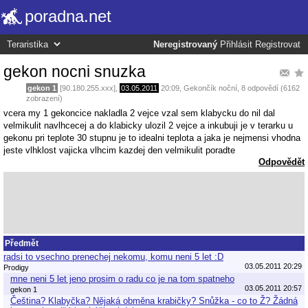
poradna.net
Neregistrovaný
Přihlásit
Registrovat
gekon nocni snuzka
gekon 1
[90.180.255.xxx],
03.05.2011
20:09
,
Gekončík noční
, 8 odpovědí (6162
zobrazení)
vcera my 1 gekoncice nakladla 2 vejce vzal sem klabycku do nil dal
velmikulit navlhcecej a do klabicky ulozil 2 vejce a inkubuji je v terarku u
gekonu pri teplote 30 stupnu je to idealni teplota a jaka je nejmensi vhodna
jeste vlhklost vajicka vlhcim kazdej den velmikulit poradte
Odpovědět
Předmět
radsi to vsechno prenechej nekomu, komu neni 5 let :D
03.05.2011 20:29
Prodigy
mne neni 5 let jeno prosim o radu co je na tom spatneho
03.05.2011 20:57
gekon 1
Čeština? Klabyčka? Nějaká obměna krabičky? Snůžka - co to Ž? Žádná