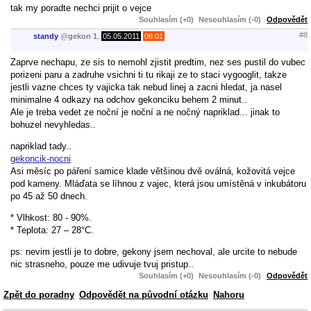
tak my poradte nechci prijit o vejce
Souhlasím (+0)
Nesouhlasím (-0)
Odpovědět
#8
standy
@
gekon 1
,
05.05.2011
08:01
Zaprve nechapu, ze sis to nemohl zjistit predtim, nez ses pustil do vubec
porizeni paru a zadruhe vsichni ti tu rikaji ze to staci vygooglit, takze
jestli vazne chces ty vajicka tak nebud linej a zacni hledat, ja nasel
minimalne 4 odkazy na odchov gekonciku behem 2 minut..
Ale je treba vedet ze noční je noční a ne nočný napriklad... jinak to
bohuzel nevyhledas..
napriklad tady..
gekoncik-nocni
Asi měsíc po páření samice klade většinou dvě oválná, kožovitá vejce
pod kameny. Mláďata se líhnou z vajec, která jsou umístěná v inkubátoru
po 45 až 50 dnech.
* Vlhkost: 80 - 90%.
* Teplota: 27 – 28°C.
ps: nevim jestli je to dobre, gekony jsem nechoval, ale urcite to nebude
nic strasneho, pouze me udivuje tvuj pristup..
Souhlasím (+0)
Nesouhlasím (-0)
Odpovědět
Zpět do poradny
Odpovědět na původní otázku
Nahoru