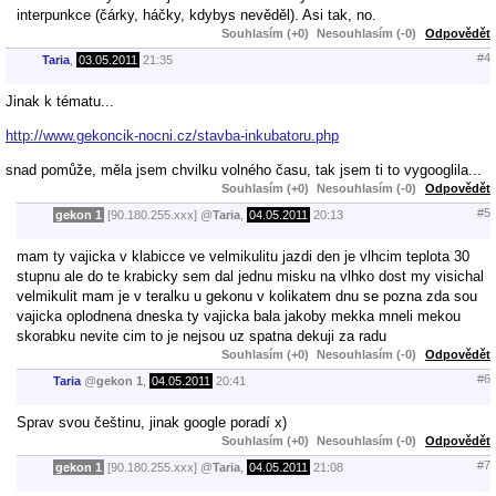
interpunkce (čárky, háčky, kdybys nevěděl). Asi tak, no.
Souhlasím (+0)
Nesouhlasím (-0)
Odpovědět
#4
Taria
,
03.05.2011
21:35
Jinak k tématu...
http://www.gekoncik-nocni.cz/stavba-inkubatoru.php
snad pomůže, měla jsem chvilku volného času, tak jsem ti to vygooglila...
Souhlasím (+0)
Nesouhlasím (-0)
Odpovědět
#5
gekon 1
[90.180.255.xxx]
@
Taria
,
04.05.2011
20:13
mam ty vajicka v klabicce ve velmikulitu jazdi den je vlhcim teplota 30
stupnu ale do te krabicky sem dal jednu misku na vlhko dost my visichal
velmikulit mam je v teralku u gekonu v kolikatem dnu se pozna zda sou
vajicka oplodnena dneska ty vajicka bala jakoby mekka mneli mekou
skorabku nevite cim to je nejsou uz spatna dekuji za radu
Souhlasím (+0)
Nesouhlasím (-0)
Odpovědět
#6
Taria
@
gekon 1
,
04.05.2011
20:41
Sprav svou češtinu, jinak google poradí x)
Souhlasím (+0)
Nesouhlasím (-0)
Odpovědět
#7
gekon 1
[90.180.255.xxx]
@
Taria
,
04.05.2011
21:08