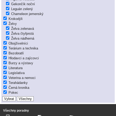
Gekončík noční
Leguán zelený
Chameleon jemenský
Krokodýli
Želvy
Želva zelenavá
Želva čtyřprstá
Želva nádherná
Obojživelníci
Terárium a technika
Bezobratlí
Hlodavci a zajícovci
Burzy a výstavy
Literatura
Legislativa
Veterina a nemoci
Terahádanky
Černá kronika
Pokec
Všechny poradny