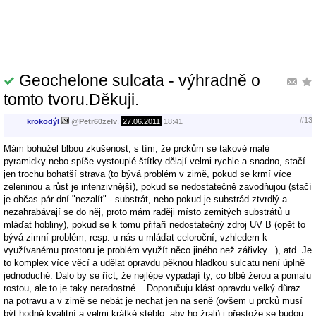
Geochelone sulcata - výhradně o
tomto tvoru.Děkuji.
#13
krokodýl
@
Petr60zelv
,
27.06.2011
18:41
Mám bohužel blbou zkušenost, s tím, že prckům se takové malé
pyramidky nebo spíše vystouplé štítky dělají velmi rychle a snadno, stačí
jen trochu bohatší strava (to bývá problém v zimě, pokud se krmí více
zeleninou a růst je intenzivnější), pokud se nedostatečně zavodňujou (stačí
je občas pár dní "nezalít" - substrát, nebo pokud je substrád ztvrdlý a
nezahrabávají se do něj, proto mám raději místo zemitých substrátů u
mláďat hobliny), pokud se k tomu přifaří nedostatečný zdroj UV B (opět to
bývá zimní problém, resp. u nás u mláďat celoroční, vzhledem k
využívanému prostoru je problém využít něco jiného než zářivky...), atd. Je
to komplex více věcí a udělat opravdu pěknou hladkou sulcatu není úplně
jednoduché. Dalo by se říct, že nejlépe vypadají ty, co blbě žerou a pomalu
rostou, ale to je taky neradostné... Doporučuju klást opravdu velký důraz
na potravu a v zimě se nebát je nechat jen na seně (ovšem u prcků musí
být hodně kvalitní a velmi krátké stéblo, aby ho žrali) i přestože se budou