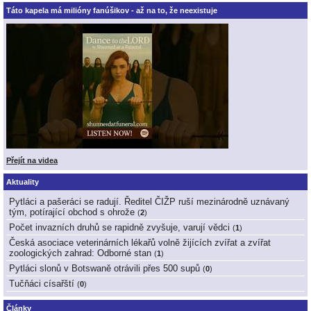
Táto kapela má milióny fanúšikov - až na to, že neexistuje
Přejít na videa
Aktuality
Pytláci a pašeráci se radují. Ředitel ČIŽP ruší mezinárodně uznávaný
tým, potírající obchod s ohrože
(
2
)
Počet invazních druhů se rapidně zvyšuje, varují vědci
(
1
)
Česká asociace veterinárních lékařů volně žijících zvířat a zvířat
zoologických zahrad: Odborné stan
(
1
)
Pytláci slonů v Botswaně otrávili přes 500 supů
(
0
)
Tučňáci císařští
(
0
)
Články