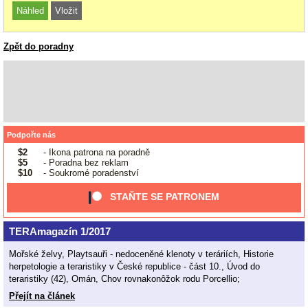
Zpět do poradny
Podpořte nás
$2
- Ikona patrona na poradně
$5
- Poradna bez reklam
$10
- Soukromé poradenství
STAŇTE SE PATRONEM
TERAmagazín 1/2017
Mořské želvy, Playtsauři - nedoceněné klenoty v teráriích, Historie
herpetologie a teraristiky v České republice - část 10., Úvod do
teraristiky (42), Omán, Chov rovnakonôžok rodu Porcellio;
Přejít na článek