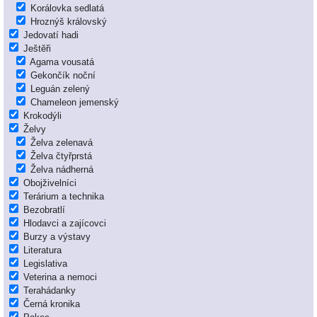
Korálovka sedlatá
Hroznýš královský
Jedovatí hadi
Ještěři
Agama vousatá
Gekončík noční
Leguán zelený
Chameleon jemenský
Krokodýli
Želvy
Želva zelenavá
Želva čtyřprstá
Želva nádherná
Obojživelníci
Terárium a technika
Bezobratlí
Hlodavci a zajícovci
Burzy a výstavy
Literatura
Legislativa
Veterina a nemoci
Terahádanky
Černá kronika