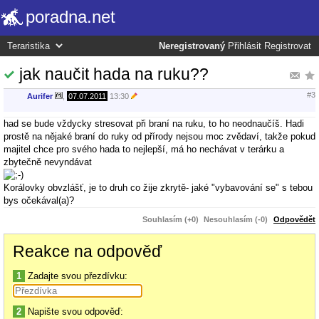
poradna.net
Neregistrovaný
Přihlásit
Registrovat
jak naučit hada na ruku??
#3
Aurifer
,
07.07.2011
13:30
had se bude vždycky stresovat při braní na ruku, to ho neodnaučíš. Hadi
prostě na nějaké braní do ruky od přírody nejsou moc zvědaví, takže pokud
majitel chce pro svého hada to nejlepší, má ho nechávat v terárku a
zbytečně nevyndávat
Korálovky obvzlášť, je to druh co žije zkrytě- jaké "vybavování se" s tebou
bys očekával(a)?
Souhlasím (+0)
Nesouhlasím (-0)
Odpovědět
Reakce na odpověď
1
Zadajte svou přezdívku:
2
Napište svou odpověď: