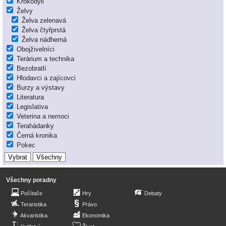
Krokodýli
Želvy
Želva zelenavá
Želva čtyřprstá
Želva nádherná
Obojživelníci
Terárium a technika
Bezobratlí
Hlodavci a zajícovci
Burzy a výstavy
Literatura
Legislativa
Veterina a nemoci
Terahádanky
Černá kronika
Pokec
Všechny poradny
Počítače
Hry
Debaty
Teraristika
Právo
Akvaristika
Ekonomika