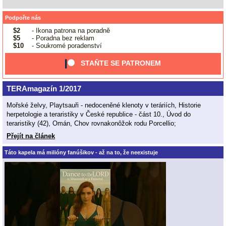
Podpořte nás
$2
- Ikona patrona na poradně
$5
- Poradna bez reklam
$10
- Soukromé poradenství
STAŇTE SE PATRONEM
TERAmagazín 1/2017
Mořské želvy, Playtsauři - nedoceněné klenoty v teráriích, Historie
herpetologie a teraristiky v České republice - část 10., Úvod do
teraristiky (42), Omán, Chov rovnakonôžok rodu Porcellio;
Přejít na článek
Táto kapela má milióny fanúšikov - až na to, že neexistuje