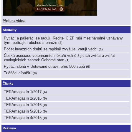
Přejít na videa
Aktuality
Pytláci a pašeráci se radují. Ředitel ČIŽP ruší mezinárodně uznávaný
tým, potírající obchod s ohrože
(
2
)
Počet invazních druhů se rapidně zvyšuje, varují vědci
(
1
)
Česká asociace veterinárních lékařů volně žijících zvířat a zvířat
zoologických zahrad: Odborné stan
(
1
)
Pytláci slonů v Botswaně otrávili přes 500 supů
(
0
)
Tučňáci císařští
(
0
)
Články
TERAmagazín 1/2017
(
4
)
TERAmagazín 2/2016
(
0
)
TERAmagazín 1/2016
(
0
)
TERAmagazín 5/2015
(
0
)
TERAmagazín 4/2015
(
0
)
Reklama